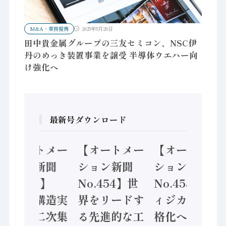
M&A・業務提携
2025年5月28日
田中貴金属グループの三友セミコン、NSC伊
丹のめっき装置事業を譲受 半導体ウエハー向
け強化へ
最新号ダウンロード
【オートメー
【オートメー
【オートメー
ション新聞
ション新聞
ション新聞
No.455】
No.454】世
No.453】フ
「経済構造実
界をリードす
ィジカルAI本
態調査二次集
る先進的な工
格化へ 国産