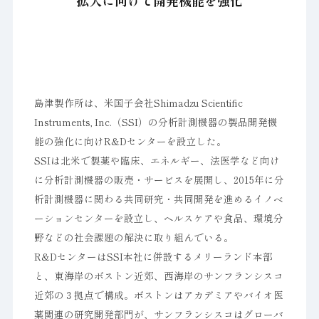
拡大に向けて開発機能を強化
島津製作所は、米国子会社Shimadzu Scientific
Instruments, Inc.（SSI）の分析計測機器の製品開発機
能の強化に向けR&Dセンターを設立した。
SSIは北米で製薬や臨床、エネルギー、法医学など向け
に分析計測機器の販売・サービスを展開し、2015年に分
析計測機器に関わる共同研究・共同開発を進めるイノベ
ーションセンターを設立し、ヘルスケアや食品、環境分
野などの社会課題の解決に取り組んでいる。
R&DセンターはSSI本社に併設するメリーランド本部
と、東海岸のボストン近郊、西海岸のサンフランシスコ
近郊の３拠点で構成。ボストンはアカデミアやバイオ医
薬関連の研究開発部門が、サンフランシスコはグローバ