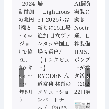
計結果」2024
場
AI開発や社会
年製造業 付加
「Lighthous
実装に活発な
価値額86兆円
e」2026年は
動き
/ 三菱電機と
新たに16工場
Noetra、富士
ソニーセミコ
追加 日立ヴァ
通、日立 / 兵
ン AIビジョ
ンタラ米国工
神装備 ×
ンセンサで協
場も選出/
HMS、老舗
業 / IDEC、
【インタビュ
ポンプメーカ
安全に動かす
ー】
ーが挑むデー
セーフティコ
RYODEN 八
タ活用 など
ントローラ
道常務 共創の
（2026年7月
（2026年8月
ソリューショ
22日発行）
5日発行）
ンパートナー
へ / （2026