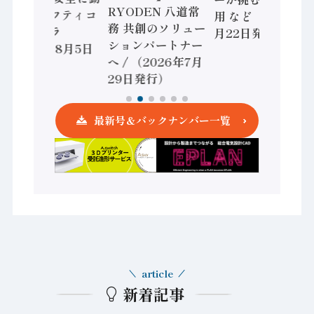
RYODEN 八道常
かすセーフティコ
用 など（2026年7
務 共創のソリュー
ントローラ
月22日発行）
ションパートナー
（2026年8月5日
へ / （2026年7月
発行）
29日発行）
最新号＆バックナンバー一覧
article
新着記事