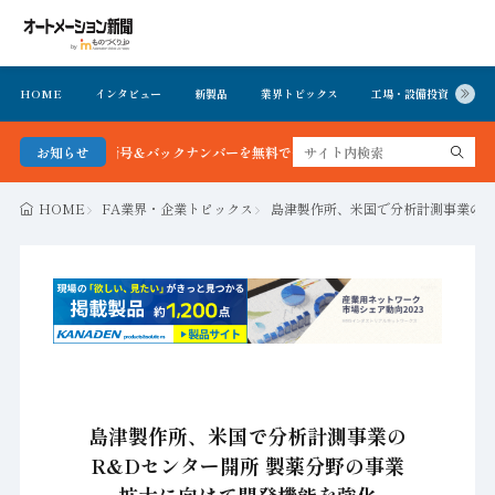
HOME
インタビュー
新製品
業界トピックス
工場・設備投資
イ
聞 最新号＆バックナンバーを無料で公開中 詳細はこちら
お知らせ
HOME
FA業界・企業トピックス
島津製作所、米国で分析計測事業のR
島津製作所、米国で分析計測事業の
R&Dセンター開所 製薬分野の事業