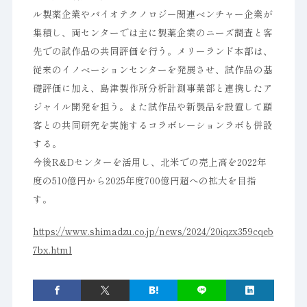
ル製薬企業やバイオテクノロジー関連ベンチャー企業が
集積し、両センターでは主に製薬企業のニーズ調査と客
先での試作品の共同評価を行う。メリーランド本部は、
従来のイノベーションセンターを発展させ、試作品の基
礎評価に加え、島津製作所分析計測事業部と連携したア
ジャイル開発を担う。また試作品や新製品を設置して顧
客との共同研究を実施するコラボレーションラボも併設
する。
今後R&Dセンターを活用し、北米での売上高を2022年
度の510億円から2025年度700億円超への拡大を目指
す。
https://www.shimadzu.co.jp/news/2024/20iqzx359cqeb
7bx.html