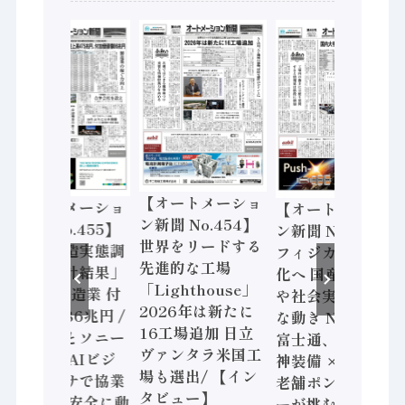
【オートメーショ
【オートメーショ
【オートメーショ
ン新聞 No.454】
ン新聞 No.455】
ン新聞 No.453】
世界をリードする
「経済構造実態調
フィジカルAI本格
先進的な工場
査二次集計結果」
化へ 国産AI開発
「Lighthouse」
2024年製造業 付
や社会実装に活発
2026年は新たに
加価値額86兆円 /
な動き Noetra、
16工場追加 日立
三菱電機とソニー
富士通、日立 / 兵
ヴァンタラ米国工
セミコン AIビジ
神装備 × HMS、
場も選出/ 【イン
ョンセンサで協業
老舗ポンプメーカ
タビュー】
/ IDEC、安全に動
ーが挑むデータ活