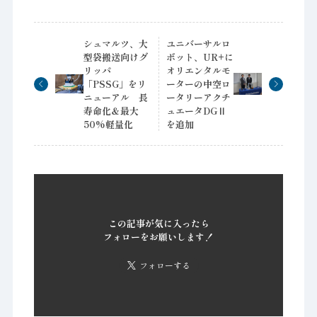
シュマルツ、大
ユニバーサルロ
型袋搬送向けグ
ボット、UR+に
リッパ
オリエンタルモ
「PSSG」をリ
ーターの中空ロ
ニューアル 長
ータリーアクチ
寿命化＆最大
ュエータDGⅡ
50%軽量化
を追加
この記事が気に入ったら
フォローをお願いします！
フォローする