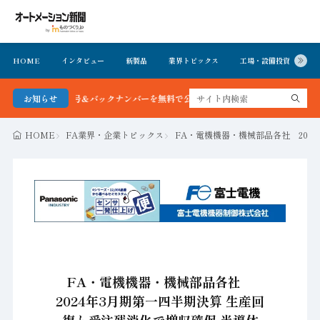
HOME
インタビュー
新製品
業界トピックス
工場・設備投資
イ
 最新号＆バックナンバーを無料で公開中 詳細はこちら
お知らせ
HOME
FA業界・企業トピックス
FA・電機機器・機械部品各社 202
FA・電機機器・機械部品各社
2024年3月期第一四半期決算 生産回