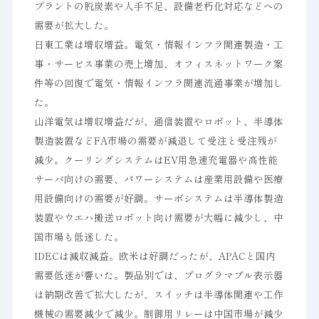
プラントの脱炭素や人手不足、設備老朽化対応などへの
需要が拡大した。
日東工業は増収増益。電気・情報インフラ関連製造・工
事・サービス事業の売上増加、オフィスネットワーク案
件等の回復で電気・情報インフラ関連流通事業が増加し
た。
山洋電気は増収増益だが、通信装置やロボット、半導体
製造装置などFA市場の需要が減退して受注と受注残が
減少。クーリングシステムはEV用急速充電器や高性能
サーバ向けの需要、パワーシステムは産業用設備や医療
用設備向けの需要が好調。サーボシステムは半導体製造
装置やウエハ搬送ロボット向け需要が大幅に減少し、中
国市場も低迷した。
IDECは減収減益。欧米は好調だったが、APACと国内
需要低迷が響いた。製品別では、プログラマブル表示器
は納期改善で拡大したが、スイッチは半導体関連や工作
機械の需要減少で減少。制御用リレーは中国市場が減少