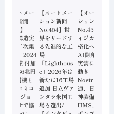
【オートメー
【オートメー
【オートメー
ション新聞
ション新聞
ション新聞
No.455】
No.454】世
No.453】フ
「経済構造実
界をリードす
ィジカルAI本
態調査二次集
る先進的な工
格化へ 国産
計結果」2024
場
AI開発や社会
年製造業 付加
「Lighthous
実装に活発な
価値額86兆円
e」2026年は
動き
/ 三菱電機と
新たに16工場
Noetra、富士
ソニーセミコ
追加 日立ヴァ
通、日立 / 兵
ン AIビジョ
ンタラ米国工
神装備 ×
ンセンサで協
場も選出/
HMS、老舗
業 / IDEC、
【インタビュ
ポンプメーカ