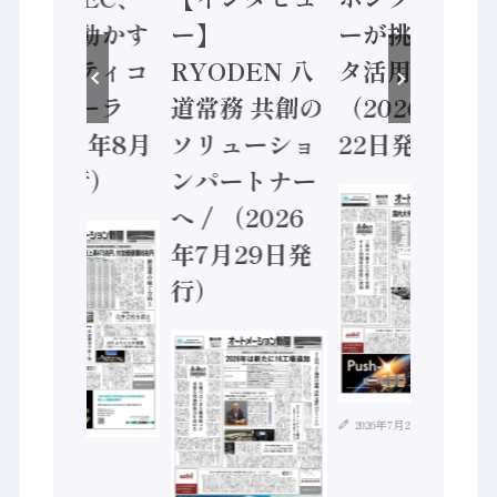
安全に動かす
ー】
ーが挑むデー
セーフティコ
RYODEN 八
タ活用 など
ントローラ
道常務 共創の
（2026年7月
（2026年8月
ソリューショ
22日発行）
5日発行）
ンパートナー
へ / （2026
年7月29日発
行）
2026年7月21日
2026年8月4日