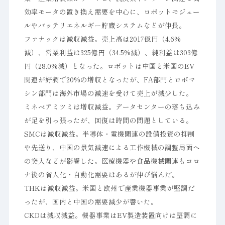
効率モータの置き換え需要を中心に、ロボットモジュー
ルやバッテリエネルギー貯蔵システムなどが伸長。
ファナックは減収減益。売上高は2017億円（4.6%
減）、営業利益は325億円（34.5%減）、純利益は303億
円（28.0%減）となった。ロボットは中国と米国のEV
関連が好調で20%の増収となったが、FA部門とロボマ
シン部門は海外市場の減速を受けて売上が減少した。
ミネベアミツミは増収減益。データセンターの落ち込み
が足を引っ張ったが、回復は時間の問題としている。
SMCは減収減益。半導体・電機関連の設備投資の抑制
や先送り、中国の景気減速による工作機械の調整局面へ
の突入などが影響した。医療機器や食品機械関連もコロ
ナ後の省人化・自動化需要はあるが伸び悩んだ。
THKは減収減益。米国と欧州で産業機器事業が堅調だ
ったが、国内と中国の需要減少が響いた。
CKDは減収減益。機器事業はEV製造装置向けは堅調に