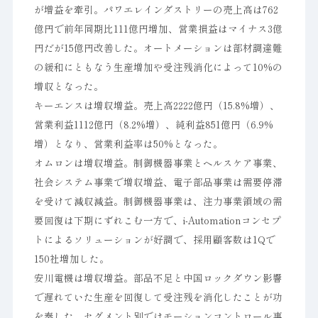
が増益を牽引。パワエレインダストリーの売上高は762
億円で前年同期比111億円増加、営業損益はマイナス3億
円だが15億円改善した。オートメーションは部材調達難
の緩和にともなう生産増加や受注残消化によって10%の
増収となった。
キーエンスは増収増益。売上高2222億円（15.8%増）、
営業利益1112億円（8.2%増）、純利益851億円（6.9%
増）となり、営業利益率は50%となった。
オムロンは増収増益。制御機器事業とヘルスケア事業、
社会システム事業で増収増益、電子部品事業は需要停滞
を受けて減収減益。制御機器事業は、注力事業領域の需
要回復は下期にずれこむ一方で、i-Automationコンセプ
トによるソリューションが好調で、採用顧客数は1Qで
150社増加した。
安川電機は増収増益。部品不足と中国ロックダウン影響
で遅れていた生産を回復して受注残を消化したことが功
を奏した。セグメント別ではモーションコントロール事