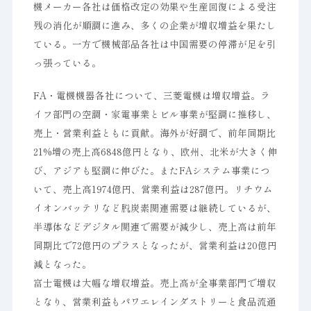
機メーカー各社は価格改定の効果や生産回復による受注
残の消化が順調に進み、多くの企業が増収増益を果たし
ている。一方で機械部品各社は中国需要の停滞が足を引
っ張っている。
FA・電機機器各社について、三菱電機は増収増益。ラ
イフ部門の空調・家電事業とビル事業が堅調に推移し、
売上・営業利益ともに貢献。海外が好調で、前年同期比
21%増の売上高6848億円となり、欧州、北米が大きく伸
び、アジアも堅調に伸びた。またFAシステム事業につ
いて、売上高1974億円、営業利益は287億円。リチウム
イオンバッテリなど脱炭素関連需要は継続しているが、
半導体などデジタル関連で需要が減少し、売上高は前年
同期比で72億円のプラスとなったが、営業利益は20億円
減となった。
富士電機は大幅な増収増益。売上高が全事業部門で増収
となり、営業利益もパワエレインダストリーと食品流通