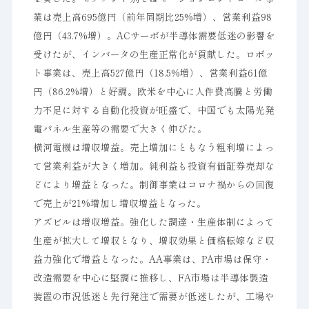
業は売上高695億円（前年同期比25%増）、営業利益98
億円（43.7%増）。ACサーボが半導体需要低迷の影響を
受けたが、インバータの生産正常化が貢献した。ロボッ
ト事業は、売上高527億円（18.5%増）、営業利益61億
円（86.2%増）と好調。欧米を中心に人件費高騰と労働
力不足に対する自動化投資が旺盛で、中国でも太陽光発
電パネル生産等の需要で大きく伸びた。
横河電機は増収増益。売上増加にともなう粗利増によっ
て営業利益が大きく増加。純利益も投資有価証券売却な
どにより増益となった。制御事業はコロナ禍からの回復
で売上が21%増加し増収増益となった。
アズビルは増収増益。強化した調達・生産体制によって
生産が拡大して増収となり、増収効果と価格転嫁など収
益力強化で増益となった。AA事業は、PA市場は保守・
改造需要を中心に堅調に推移し、FA市場は半導体製造
装置の市況低迷と先行発注で需要が低迷したが、工場や