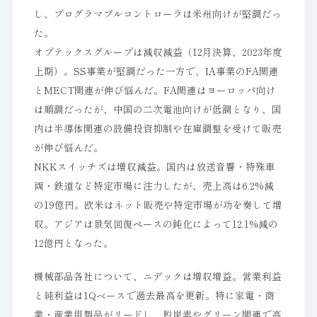
し、プログラマブルコントローラは米州向けが堅調だっ
た。
オプテックスグループは減収減益（12月決算、2023年度
上期）。SS事業が堅調だった一方で、IA事業のFA関連
とMECT関連が伸び悩んだ。FA関連はヨーロッパ向け
は順調だったが、中国の二次電池向けが低調となり、国
内は半導体関連の設備投資抑制や在庫調整を受けて販売
が伸び悩んだ。
NKKスイッチズは増収減益。国内は放送音響・特殊車
両・鉄道など特定市場に注力したが、売上高は6.2%減
の19億円。欧米はネット販売や特定市場が功を奏して増
収。アジアは景気回復ペースの鈍化によって12.1%減の
12億円となった。
機械部品各社について、ニデックは増収増益。営業利益
と純利益は1Qベースで過去最高を更新。特に家電・商
業・産業用製品がリードし、脱炭素やグリーン関連で高