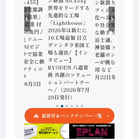
ン新聞 No.454】
ン新聞 No.455】
ン新聞 No.453】
世界をリードする
「経済構造実態調
フィジカルAI本格
先進的な工場
査二次集計結果」
化へ 国産AI開発
「Lighthouse」
2024年製造業 付
や社会実装に活発
2026年は新たに
加価値額86兆円 /
な動き Noetra、
16工場追加 日立
三菱電機とソニー
富士通、日立 / 兵
ヴァンタラ米国工
セミコン AIビジ
神装備 × HMS、
場も選出/ 【イン
ョンセンサで協業
老舗ポンプメーカ
タビュー】
/ IDEC、安全に動
ーが挑むデータ活
RYODEN 八道常
かすセーフティコ
用 など（2026年7
務 共創のソリュー
ントローラ
月22日発行）
ションパートナー
（2026年8月5日
へ / （2026年7月
発行）
29日発行）
最新号＆バックナンバー一覧