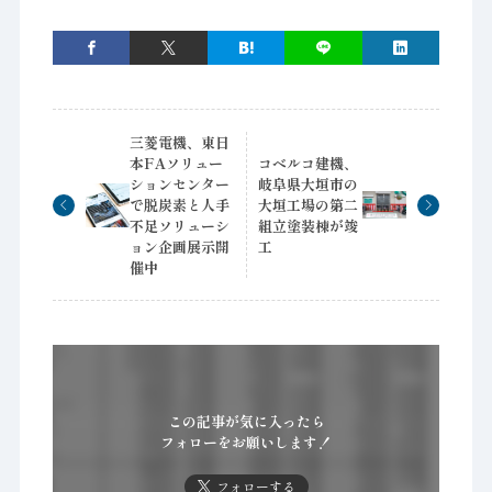
三菱電機、東日
本FAソリュー
コベルコ建機、
ションセンター
岐阜県大垣市の
で脱炭素と人手
大垣工場の第二
不足ソリューシ
組立塗装棟が竣
ョン企画展示開
工
催中
この記事が気に入ったら
フォローをお願いします！
フォローする