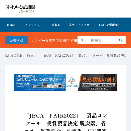
HOME
インタビュー
新製品
業界トピックス
工場・設備投資
イ
ンバーを無料で公開中 詳細はこちら
お知らせ
HOME
特集
「JECA FAIR2022」 製品コンクール 受賞製品決
「JECA FAIR2022」 製品コン
クール 受賞製品決定 脱炭素、省