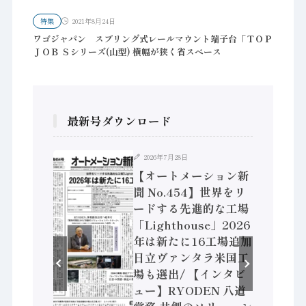
特集
2021年8月24日
ワゴジャパン スプリング式レールマウント端子台「ＴＯＰ
ＪＯＢ Ｓシリーズ(山型) 横幅が狭く省スペース
最新号ダウンロード
2026年7月28日
ション新
【オートメーション新
】「経済構
聞 No.454】世界をリ
次集計結
ードする先進的な工場
製造業 付
「Lighthouse」2026
 / 三菱
年は新たに16工場追加
セミコン
日立ヴァンタラ米国工
センサで協
場も選出/ 【インタビ
、安全に動
ュー】RYODEN 八道