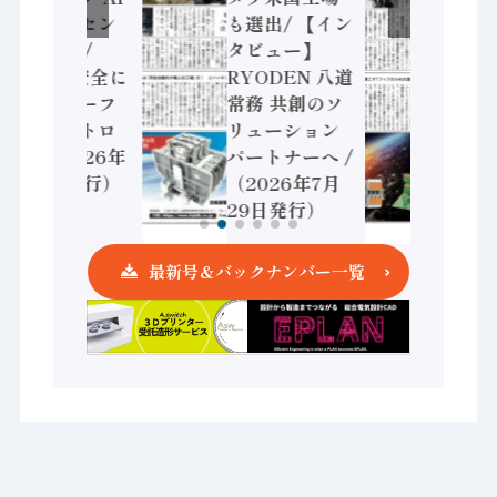
も選出/ 【イン
HMS、老舗ポ
ソニ
タビュー】
ンプメーカー
ダス
RYODEN 八道
が挑むデータ
モー
常務 共創のソ
活用 など
業強
リューション
（2026年7月
ロン
パートナーへ /
22日発行）
設計
（2026年7月
（2
29日発行）
15
最新号＆バックナンバー一覧