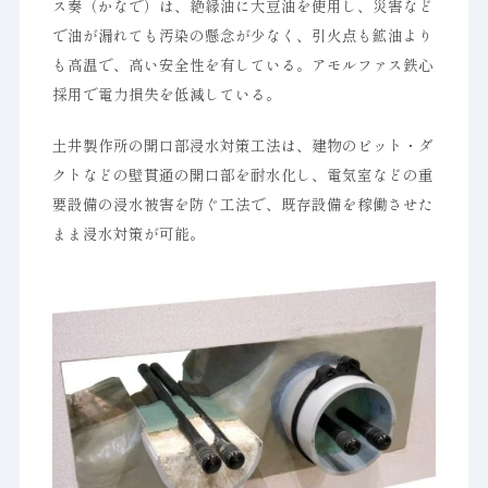
ス奏（かなで）は、絶縁油に大豆油を使用し、災害など
で油が漏れても汚染の懸念が少なく、引火点も鉱油より
も高温で、高い安全性を有している。アモルファス鉄心
採用で電力損失を低減している。
土井製作所の開口部浸水対策工法は、建物のピット・ダ
クトなどの壁貫通の開口部を耐水化し、電気室などの重
要設備の浸水被害を防ぐ工法で、既存設備を稼働させた
まま浸水対策が可能。