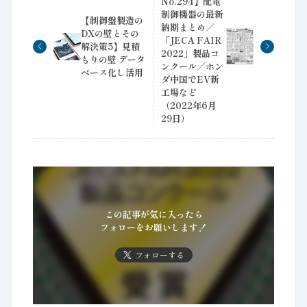
No.294】配電
制御機器の最新
【制御盤製造の
納期まとめ／
DXの壁とその
「JECA FAIR
解決策5】見積
2022」製品コ
もりの壁 データ
ンクール／ホン
ベース化し活用
ダ中国でEV新
工場など
（2022年6月
29日）
この記事が気に入ったら
フォローをお願いします！
フォローする