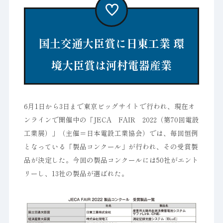
国土交通大臣賞に日東工業 環
境大臣賞は河村電器産業
6月1日から3日まで東京ビッグサイトで行われ、現在オ
ンラインで開催中の「JECA FAIR 2022（第70回電設
工業展）」（主催＝日本電設工業協会）では、毎回恒例
となっている「製品コンクール」が行われ、その受賞製
品が決定した。今回の製品コンクールには50社がエント
リーし、13社の製品が選ばれた。