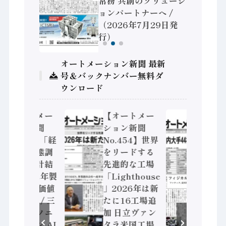
ィコント
常務 共創のソリューシ
6年8月5
ョンパートナーへ /
（2026年7月29日発
行）
オートメーション新聞 最新
号＆バックナンバー無料ダ
ウンロード
【オートメー
【オートメー
【オ
ション新聞
ション新聞
ショ
No.454】世界
No.453】フィ
No.
をリードする
ジカルAI本格
クウ
先進的な工場
化へ 国産AI開
マー
「Lighthouse
発や社会実装
ファ
」2026年は新
に活発な動き
ング
たに16工場追
Noetra、富士
20
加 日立ヴァン
通、日立 / 兵
はス
タラ米国工場
神装備 ×
に課