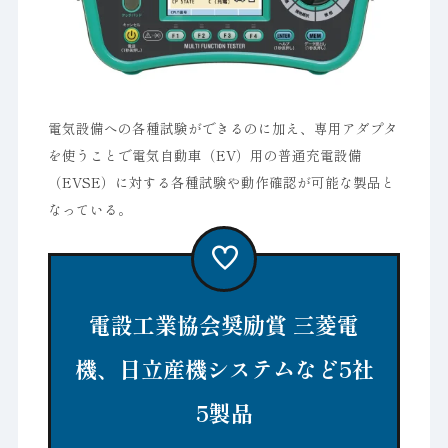
電気設備への各種試験ができるのに加え、専用アダプタ
を使うことで電気自動車（EV）用の普通充電設備
（EVSE）に対する各種試験や動作確認が可能な製品と
なっている。
電設工業協会奨励賞 三菱電
機、日立産機システムなど5社
5製品