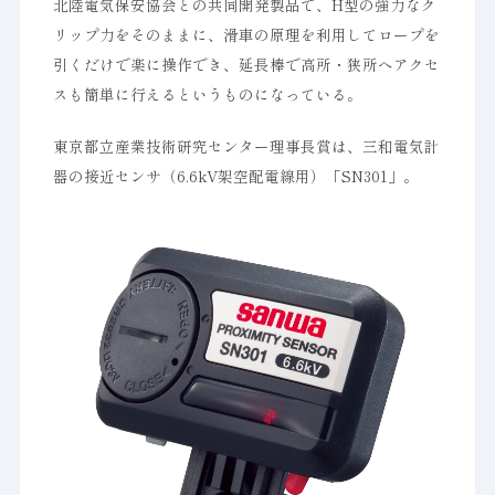
北陸電気保安協会との共同開発製品で、H型の強力なク
リップ力をそのままに、滑車の原理を利用してロープを
引くだけで楽に操作でき、延長棒で高所・狭所へアクセ
スも簡単に行えるというものになっている。
東京都立産業技術研究センター理事長賞は、三和電気計
器の接近センサ（6.6kV架空配電線用）「SN301」。