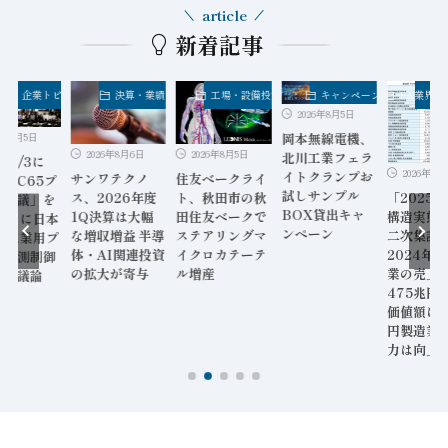
article
新着記事
決算・業績
工場・設備投資
キャンペーン
FA業界・企業トピックス
FA業界
2026年8月5日
2026年8
岡本無線電機、
2026年8月5日
26年8月6日
北川工業フェラ
6/29～7
2026年8月5日
イトクランプお
住友ベークライ
ワテクノ
「IEC T
試しサンプル
「2025年経済
ト、秋田市の秋
2026年度
レナリ会
BOX貸出キャ
構造実態調査」
田住友ベークで
決算は大幅
18年ぶ
ンペーン
二次集計結果
ステアリングマ
収増益 半導
で開催 
2024年の製造
イクロカテーテ
AI関連投資
ロセス計
業の売上高は
ル増産
大が寄与
の規格を
475兆円、付加
価値額は86兆
円製造業の稼ぐ
力は向上