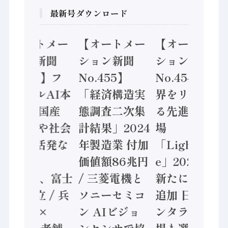
最新号ダウンロード
【オートメー
【オートメー
【オートメー
ション新聞
ション新聞
ション新聞
No.453】フ
No.455】
No.454】世
ィジカルAI本
「経済構造実
界をリードす
格化へ 国産
態調査二次集
る先進的な工
AI開発や社会
計結果」2024
場
実装に活発な
年製造業 付加
「Lighthous
動き
価値額86兆円
e」2026年は
Noetra、富士
/ 三菱電機と
新たに16工場
通、日立 / 兵
ソニーセミコ
追加 日立ヴァ
神装備 ×
ン AIビジョ
ンタラ米国工