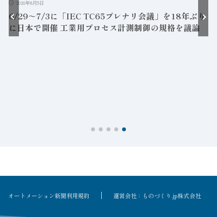
2026年8月5日
6/29～7/3に「IEC TC65プレナリ会議」を18年ぶり
に日本で開催 工業用プロセス計測制御の規格を議論
の
造
オートメーション新聞利用規約
運営会社：ものづくり.jp株式会社