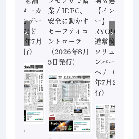
HMS、老舗
ンセンサで協
場も選出/
ポンプメーカ
業 / IDEC、
【インタビュ
ーが挑むデー
安全に動かす
ー】
タ活用 など
セーフティコ
RYODEN 八
（2026年7月
ントローラ
道常務 共創の
22日発行）
（2026年8月
ソリューショ
5日発行）
ンパートナー
へ / （2026
年7月29日発
行）
2026年7月21日