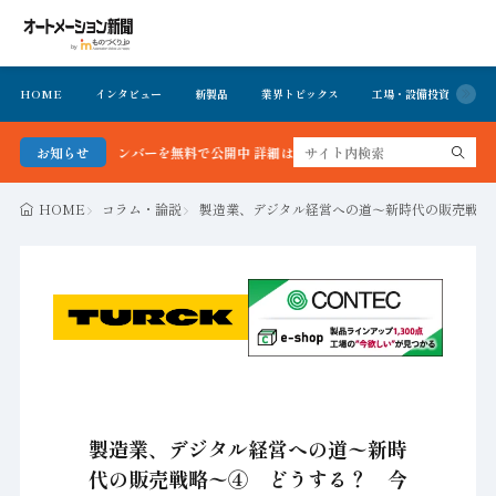
HOME
インタビュー
新製品
業界トピックス
工場・設備投資
イ
クナンバーを無料で公開中 詳細はこちら
お知らせ
HOME
コラム・論説
製造業、デジタル経営への道〜新時代の販売戦略
製造業、デジタル経営への道〜新時
代の販売戦略〜④ どうする？ 今