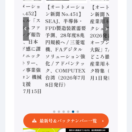
【オートメーショ
【オートメーショ
【オートメーショ
ン新聞 No.452】
ン新聞 No.451】
ン新聞 No.450】
ロックウェル「ス
SEAJ、半導体・
産業用ネットワー
マートマニュファ
FPD製造装置需要
クシェア動向
クチャリング報告
予測、28年度8兆
2026発表 /「産業
書2026」、日本
円規模へ / 三菱電
オープンネット展
はスピード感に課
機、FAデジタル
大阪」7/7開催 見
題 / パナソニック
ソリューション強
どころ徹底解説 /
インダストリー、
化 / アドバンテッ
産業用ネットワー
モーション事業強
ク、COMPUTEX
ク特集（2026年7
化 / オムロン 機械
台湾（2026年7月
月1日発行）
安全設計支援
8日発行）
（2026年7月15日
発行）
最新号＆バックナンバー一覧