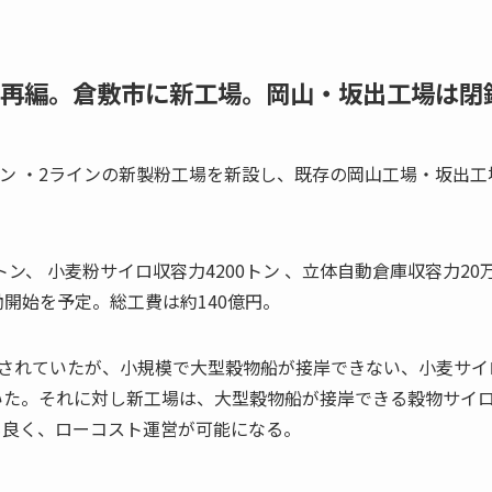
再編。倉敷市に新工場。岡山・坂出工場は閉
トン ・2ラインの新製粉工場を新設し、既存の岡山工場・坂出工
ン、 小麦粉サイロ収容力4200トン 、立体自動倉庫収容力20
稼働開始を予定。総工費は約140億円。
営されていたが、小規模で大型穀物船が接岸できない、小麦サイ
いた。それに対し新工場は、大型穀物船が接岸できる穀物サイ
も良く、ローコスト運営が可能になる。