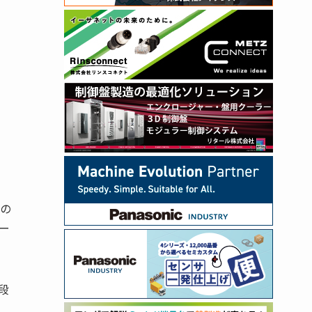
市の
ー
段