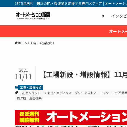
1975年創刊 日本のFA・製造業を応援する専門メディア | オートメーション新
インタビ
オートメ
ホーム
工場・設備投資
2021
【工場新設・増設情報】11
11/11
工場・設備投資
JVCケンウッド
くまさんメディクス
グリーンストア
コマツ
三井不動
東洋紡
浅野撚糸