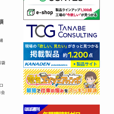
鎖
場
万袋
ロ
ロ会