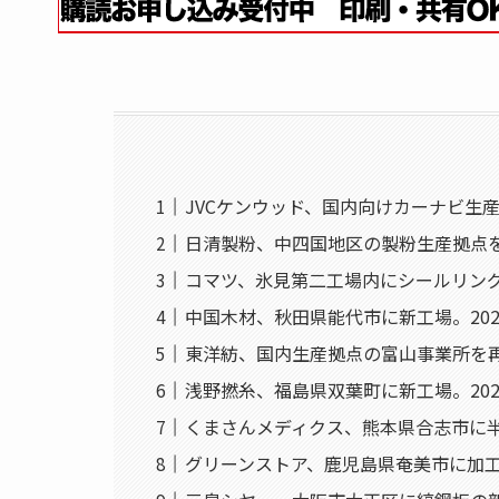
JVCケンウッド、国内向けカーナビ生
日清製粉、中四国地区の製粉生産拠点
コマツ、氷見第二工場内にシールリン
中国木材、秋田県能代市に新工場。20
東洋紡、国内生産拠点の富山事業所を
浅野撚糸、福島県双葉町に新工場。202
くまさんメディクス、熊本県合志市に
グリーンストア、鹿児島県奄美市に加工