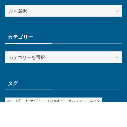
ア
ー
カ
イ
ブ
カテゴリー
カ
テ
ゴ
リ
ー
タグ
ge
IoT
ものづくり
エネルギー
オムロン
コネクタ
コンピュータ
スイッチ
セキュリティ
センサ
タイ
デザイン
デジタル
ドイツ
バリ
ライン
ロボット
三菱電機
中国
企業
制御機器
制御盤
効率化
動向
半導体
安全
展示会