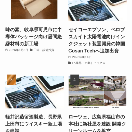
味の素、岐阜県可児市に半
セイコーエプソン、ペロブ
導体パッケージ向け層間絶
スカイト太陽電池向けイン
縁材料の新工場
クジェット装置開発の韓国
Gosan Techへ追加出資
2026年8月3日
工場・設備投資
2026年8月6日
FA業界・企業トピックス
軽井沢蒸留酒製造、長野県
ローツェ、広島県福山市の
上田市にウイスキー新工場
本社に新社屋を建設 開発ク
を建設
リーンルームを拡充