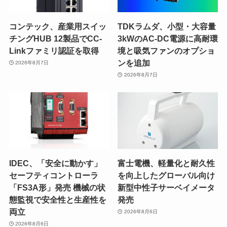
コンテック、産業用スイッ
TDKラムダ、小型・大容量
チングHUB 12製品でCC-
3kWのAC-DC電源に高耐環
Linkファミリ認証を取得
境と吸気ファンのオプショ
ンを追加
2026年8月7日
2026年8月7日
IDEC、「安全に動かす」
富士電機、軽量化と耐久性
セーフティコントローラ
を向上したグローバル向け
「FS3A形」発売 機械の状
新型中性子サーベイメータ
態監視で安全性と生産性を
発売
両立
2026年8月6日
2026年8月6日