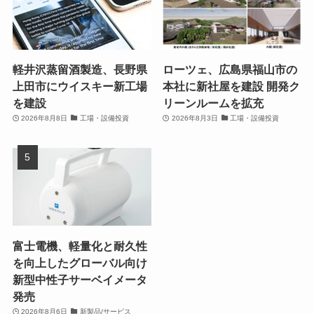
軽井沢蒸留酒製造、長野県
ローツェ、広島県福山市の
上田市にウイスキー新工場
本社に新社屋を建設 開発ク
を建設
リーンルームを拡充
2026年8月8日
工場・設備投資
2026年8月3日
工場・設備投資
富士電機、軽量化と耐久性
を向上したグローバル向け
新型中性子サーベイメータ
発売
2026年8月6日
新製品/サービス