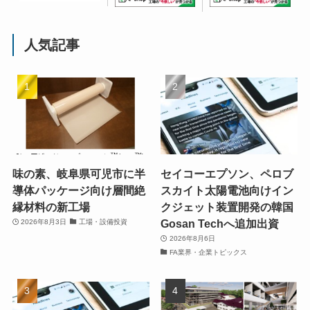
人気記事
味の素、岐阜県可児市に半
セイコーエプソン、ペロブ
導体パッケージ向け層間絶
スカイト太陽電池向けイン
縁材料の新工場
クジェット装置開発の韓国
Gosan Techへ追加出資
2026年8月3日
工場・設備投資
2026年8月6日
FA業界・企業トピックス