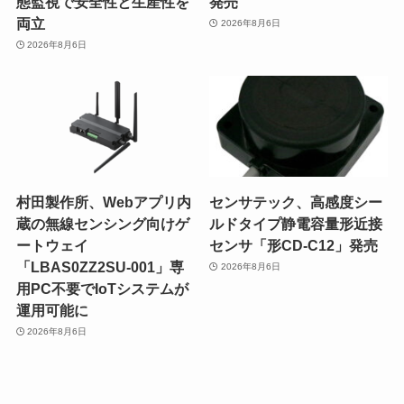
態監視で安全性と生産性を
発売
両立
2026年8月6日
2026年8月6日
村田製作所、Webアプリ内
センサテック、高感度シー
蔵の無線センシング向けゲ
ルドタイプ静電容量形近接
ートウェイ
センサ「形CD-C12」発売
「LBAS0ZZ2SU-001」専
2026年8月6日
用PC不要でIoTシステムが
運用可能に
2026年8月6日