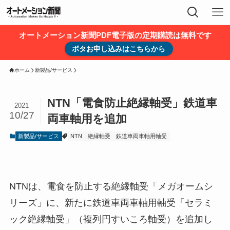
オートメーション新聞PDF電子版の定期購読は無料です
ボタお申し込みはこちらから
ホーム
新製品/サービス
NTN「電食防止絶縁軸受」鉄道車
2021
10/27
両車軸用を追加
新製品/サービス
NTN
絶縁軸受
鉄道車両車軸用軸受
NTNは、電食を防止する絶縁軸受「メガオームシ
リーズ」に、新たに鉄道車両車軸用軸受「セラミ
ック絶縁軸受」（複列円すいころ軸受）を追加し