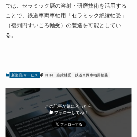
では、セラミック層の溶射・研磨技術を活用する
ことで、鉄道車両車軸用「セラミック絶縁軸受」
（複列円すいころ軸受）の製造を可能としてい
る。
新製品/サービス
NTN
絶縁軸受
鉄道車両車軸用軸受
この記事が気に入ったら
フォローしてね！