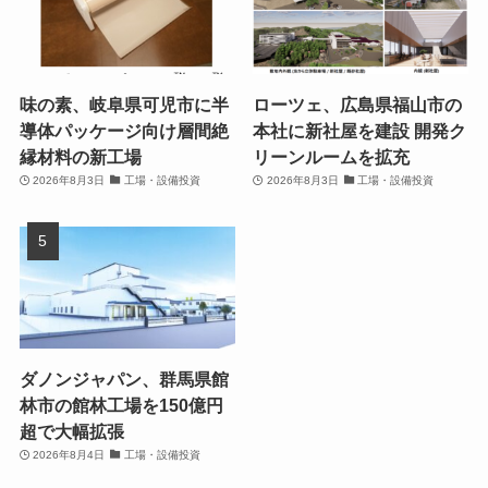
味の素、岐阜県可児市に半
ローツェ、広島県福山市の
導体パッケージ向け層間絶
本社に新社屋を建設 開発ク
縁材料の新工場
リーンルームを拡充
2026年8月3日
工場・設備投資
2026年8月3日
工場・設備投資
ダノンジャパン、群馬県館
林市の館林工場を150億円
超で大幅拡張
2026年8月4日
工場・設備投資