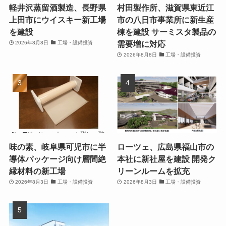
軽井沢蒸留酒製造、長野県
村田製作所、滋賀県東近江
上田市にウイスキー新工場
市の八日市事業所に新生産
を建設
棟を建設 サーミスタ製品の
需要増に対応
2026年8月8日
工場・設備投資
2026年8月8日
工場・設備投資
味の素、岐阜県可児市に半
ローツェ、広島県福山市の
導体パッケージ向け層間絶
本社に新社屋を建設 開発ク
縁材料の新工場
リーンルームを拡充
2026年8月3日
工場・設備投資
2026年8月3日
工場・設備投資