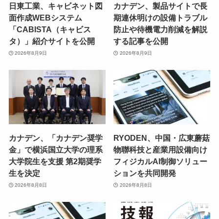
日東工業、キャビネット図
カナデン、製品サイトで長
面作成WEBシステム
期連休明けの設備トラブル
「CABISTA（キャビス
防止や待機電力削減を解説
タ）」紹介サイトを公開
する記事を公開
2026年8月9日
2026年8月9日
カナデン、「カナデン奨学
RYODEN、中国・広東蘑菇
金」で横浜国立大学の理系
物聯科技と産業用設備向け
大学院生を支援 第2期奨学
フィジカルAI制御ソリュー
生を決定
ションを共同開発
2026年8月8日
2026年8月8日