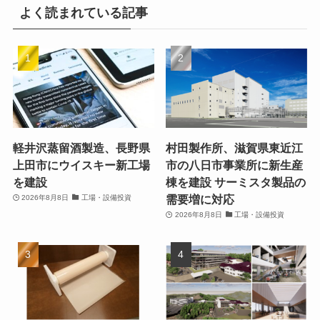
よく読まれている記事
軽井沢蒸留酒製造、長野県
村田製作所、滋賀県東近江
上田市にウイスキー新工場
市の八日市事業所に新生産
を建設
棟を建設 サーミスタ製品の
需要増に対応
2026年8月8日
工場・設備投資
2026年8月8日
工場・設備投資