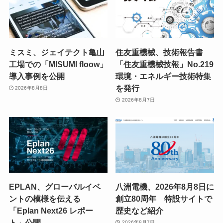
ミスミ、ジェイテクト亀山
住友重機械、技術報告書
工場での「MISUMI floow」
「住友重機械技報」No.219
導入事例を公開
環境・エネルギー技術特集
を発行
2026年8月8日
2026年8月7日
EPLAN、グローバルイベ
八洲電機、2026年8月8日に
ントの模様を伝える
創立80周年 特設サイトで
「Eplan Next26 レポー
歴史など紹介
ト」公開
2026年8月7日