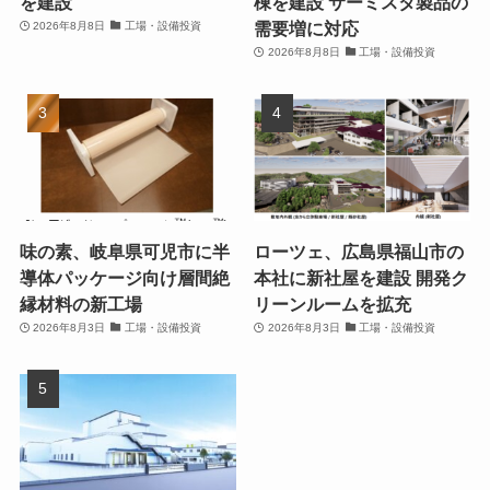
を建設
棟を建設 サーミスタ製品の
需要増に対応
2026年8月8日
工場・設備投資
2026年8月8日
工場・設備投資
味の素、岐阜県可児市に半
ローツェ、広島県福山市の
導体パッケージ向け層間絶
本社に新社屋を建設 開発ク
縁材料の新工場
リーンルームを拡充
2026年8月3日
工場・設備投資
2026年8月3日
工場・設備投資