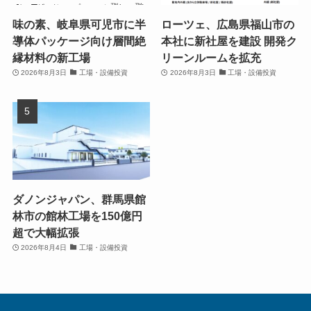
味の素、岐阜県可児市に半
ローツェ、広島県福山市の
導体パッケージ向け層間絶
本社に新社屋を建設 開発ク
縁材料の新工場
リーンルームを拡充
2026年8月3日
工場・設備投資
2026年8月3日
工場・設備投資
ダノンジャパン、群馬県館
林市の館林工場を150億円
超で大幅拡張
2026年8月4日
工場・設備投資