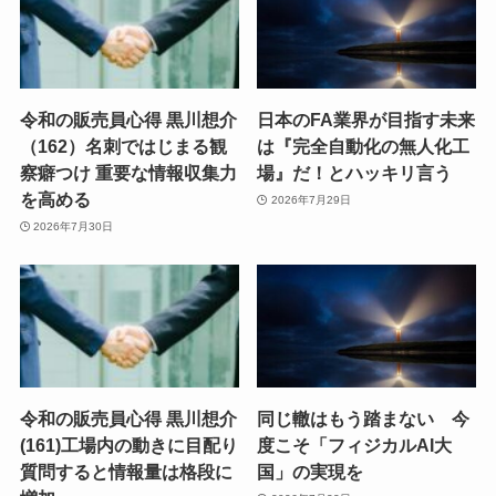
令和の販売員心得 黒川想介
日本のFA業界が目指す未来
（162）名刺ではじまる観
は『完全自動化の無人化工
察癖つけ 重要な情報収集力
場』だ！とハッキリ言う
を高める
2026年7月29日
2026年7月30日
令和の販売員心得 黒川想介
同じ轍はもう踏まない 今
(161)工場内の動きに目配り
度こそ「フィジカルAI大
質問すると情報量は格段に
国」の実現を