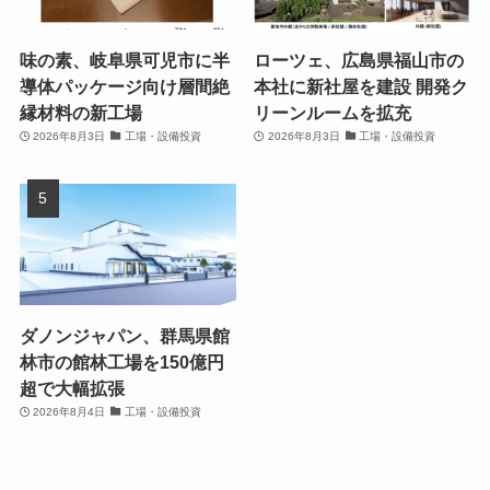
味の素、岐阜県可児市に半
ローツェ、広島県福山市の
導体パッケージ向け層間絶
本社に新社屋を建設 開発ク
縁材料の新工場
リーンルームを拡充
2026年8月3日
工場・設備投資
2026年8月3日
工場・設備投資
ダノンジャパン、群馬県館
林市の館林工場を150億円
超で大幅拡張
2026年8月4日
工場・設備投資