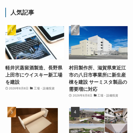
人気記事
軽井沢蒸留酒製造、長野県
村田製作所、滋賀県東近江
上田市にウイスキー新工場
市の八日市事業所に新生産
を建設
棟を建設 サーミスタ製品の
需要増に対応
2026年8月8日
工場・設備投資
2026年8月8日
工場・設備投資