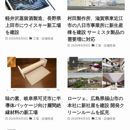
軽井沢蒸留酒製造、長野県
村田製作所、滋賀県東近江
上田市にウイスキー新工場
市の八日市事業所に新生産
を建設
棟を建設 サーミスタ製品の
需要増に対応
2026年8月8日
工場・設備投資
2026年8月8日
工場・設備投資
味の素、岐阜県可児市に半
ローツェ、広島県福山市の
導体パッケージ向け層間絶
本社に新社屋を建設 開発ク
縁材料の新工場
リーンルームを拡充
2026年8月3日
工場・設備投資
2026年8月3日
工場・設備投資