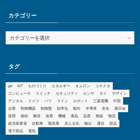
イ
ブ
カテゴリー
カ
テ
ゴ
リ
ー
タグ
ge
IoT
ものづくり
エネルギー
オムロン
コネクタ
コンピュータ
スイッチ
セキュリティ
センサ
タイ
デザイン
デジタル
ドイツ
バリ
ライン
ロボット
三菱電機
中国
企業
制御機器
制御盤
効率化
動向
半導体
安全
展示会
採用
接続
搬送
改善
機械
液晶
温度
無線
物流
経済産業省
自動車
製造業
見える化
輸出
通信
部品
電子部品
電気