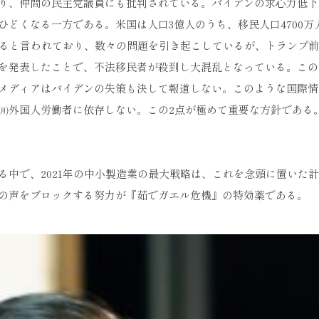
り、仲間の民主党議員にも批判されている。バイデンの求心力低下
どくなる一方である。米国は人口3億人のうち、移民人口4700万
いると言われており、数々の問題を引き起こしているが、トランプ
を発表したことで、不法移民者が殺到し大混乱となっている。この
メディアはバイデンの失策も決して報道しない。このような国際情
㈪外国人労働者に依存しない。この2点が極めて重要な方針である
中で、2021年の中小製造業の最大戦略は、これを念頭に置いた
の声をブロックする努力が『茹でガエル危機』の特効薬である。