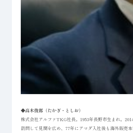
◆高木俊郎（たかぎ・としお）
株式会社アルファTKG社長。1953年長野市生まれ。2
訪問して見聞を広め、77年にアマダ入社後も海外販売