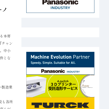
ーノ
る本寄
『チャン
。中小
件とな
小製造業
説も各所
育んだ