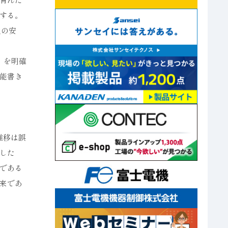
する。
員の安
』を明確
能書き
推移は誤
した
である
来であ