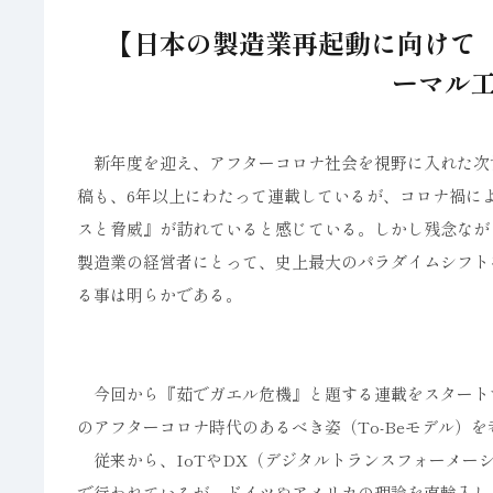
【日本の製造業再起動に向けて（
ーマル
新年度を迎え、アフターコロナ社会を視野に入れた次
稿も、6年以上にわたって連載しているが、コロナ禍に
スと脅威』が訪れていると感じている。しかし残念なが
製造業の経営者にとって、史上最大のパラダイムシフト
る事は明らかである。
今回から『茹でガエル危機』と題する連載をスタート
のアフターコロナ時代のあるべき姿（To-Beモデル）
従来から、IoTやDX（デジタルトランスフォーメーシ
で行われているが、ドイツやアメリカの理論を直輸入し