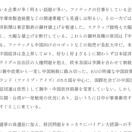
いる企業が多く明るい話題が多い。ファナックの仕事をしている企
半導体製造装置などの関連業種でも見通しは明るい。その一方では
済新聞は東京製鉄の鋼材値上げを報道した。スクラップ価格も大幅
し、大幅な値上げを断行している。これらの鋼材高騰の原因は『中
る。ファナックも中国向けのロボットなどの販売が急拡大中だ。米
中国経済は急上昇しており、好むと好まざるとに関わらず日本経済
ウイグル自治区の人権問題を抱え、欧米各国は歩調を合わせて制裁
の親中政策から一変し中国制裁に踏み切った。EUの明確な中国政
ランド（ファイブ・アイズ）の5カ国を中心に、国際社会での中国
経団連は依然として親中・中国依存路線を変更していない。しかし
尖閣・台湾が一発触発の状況にあり、近いうちに日中が軍事衝突す
すぐそこに来ている。
選挙の後遺症に加え、移民問題をキッカケにバイデン大統領への不