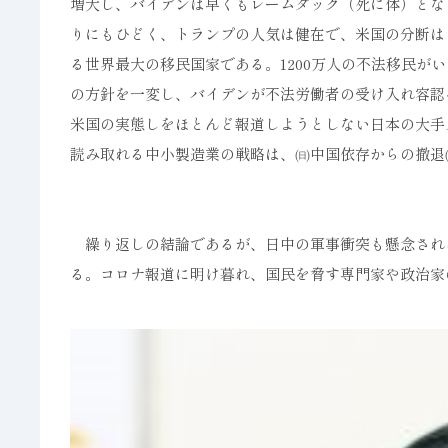
増大し、バイデンは早くもレームダック（死に体）とな
りにもひどく、トランプの人気は健在で、米国の分断はひ
る世界最大の移民国家である。1200万人の不法移民が
の方針を一変し、バイデンが不法労働者の受け入れ容認
米国の実態しをほとんど報道しようとしない日本の大手
読み取れる中小製造業の戦略は、㈰中国依存からの撤退
繰り返しの結論であるが、日中の軍事衝突も懸念される
る。コロナ報道に明け暮れ、国民を脅す専門家や政治家