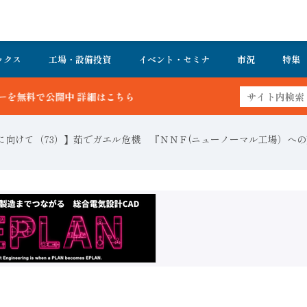
ックス
工場・設備投資
イベント・セミナ
市況
特集
ちら
に向けて（73）】茹でガエル危機 『ＮＮＦ(ニューノーマル工場）へ