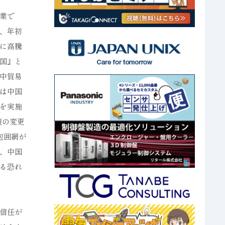
業で
、年初
に高騰
国』と
中貿易
は中国
を実施
策の変更
包囲網が
、中国
る恐れ
信任が