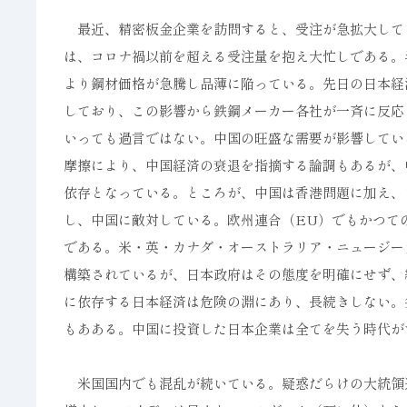
最近、精密板金企業を訪問すると、受注が急拡大して
は、コロナ禍以前を超える受注量を抱え大忙しである。
より鋼材価格が急騰し品薄に陥っている。先日の日本経
しており、この影響から鉄鋼メーカー各社が一斉に反応
いっても過言ではない。中国の旺盛な需要が影響してい
摩擦により、中国経済の衰退を指摘する論調もあるが、
依存となっている。ところが、中国は香港問題に加え、
し、中国に敵対している。欧州連合（EU）でもかつて
である。米・英・カナダ・オーストラリア・ニュージー
構築されているが、日本政府はその態度を明確にせず、
に依存する日本経済は危険の淵にあり、長続きしない。
もあある。中国に投資した日本企業は全てを失う時代が
米国国内でも混乱が続いている。疑惑だらけの大統領