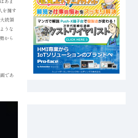
はあま
人を擁す
前大統領
ような
勢から
。
計画であ