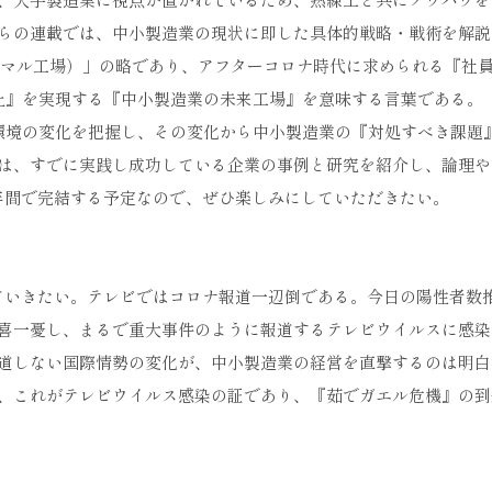
らの連載では、中小製造業の現状に即した具体的戦略・戦術を解説
ューノーマル工場）」の略であり、アフターコロナ時代に求められる『社
上』を実現する『中小製造業の未来工場』を意味する言葉である。
環境の変化を把握し、その変化から中小製造業の『対処すべき課題
では、すでに実践し成功している企業の事例と研究を紹介し、論理や
1年間で完結する予定なので、ぜひ楽しみにしていただきたい。
ていきたい。テレビではコロナ報道一辺倒である。今日の陽性者数
喜一憂し、まるで重大事件のように報道するテレビウイルスに感染
道しない国際情勢の変化が、中小製造業の経営を直撃するのは明白
、これがテレビウイルス感染の証であり、『茹でガエル危機』の到