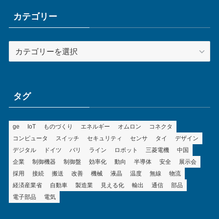
イ
ブ
カテゴリー
カ
テ
ゴ
リ
ー
タグ
ge
IoT
ものづくり
エネルギー
オムロン
コネクタ
コンピュータ
スイッチ
セキュリティ
センサ
タイ
デザイン
デジタル
ドイツ
バリ
ライン
ロボット
三菱電機
中国
企業
制御機器
制御盤
効率化
動向
半導体
安全
展示会
採用
接続
搬送
改善
機械
液晶
温度
無線
物流
経済産業省
自動車
製造業
見える化
輸出
通信
部品
電子部品
電気