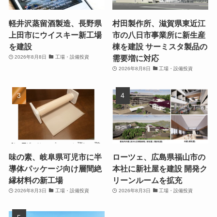
軽井沢蒸留酒製造、長野県
村田製作所、滋賀県東近江
上田市にウイスキー新工場
市の八日市事業所に新生産
を建設
棟を建設 サーミスタ製品の
需要増に対応
2026年8月8日
工場・設備投資
2026年8月8日
工場・設備投資
味の素、岐阜県可児市に半
ローツェ、広島県福山市の
導体パッケージ向け層間絶
本社に新社屋を建設 開発ク
縁材料の新工場
リーンルームを拡充
2026年8月3日
工場・設備投資
2026年8月3日
工場・設備投資