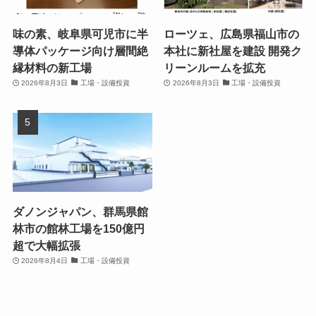
味の素、岐阜県可児市に半
ローツェ、広島県福山市の
導体パッケージ向け層間絶
本社に新社屋を建設 開発ク
縁材料の新工場
リーンルームを拡充
2026年8月3日
工場・設備投資
2026年8月3日
工場・設備投資
ダノンジャパン、群馬県館
林市の館林工場を150億円
超で大幅拡張
2026年8月4日
工場・設備投資