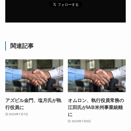
関連記事
アズビル金門、塩月氏が執
オムロン、執行役員常務の
行役員に
江田氏がIAB米州事業統轄
に
2024年7月7日
2024年7月6日