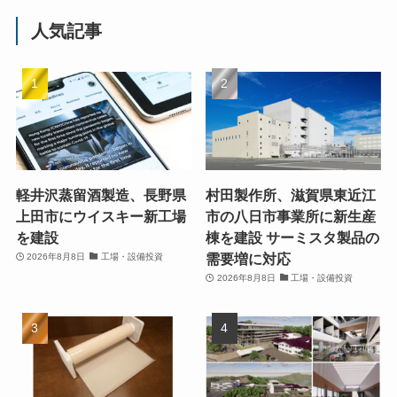
人気記事
軽井沢蒸留酒製造、長野県
村田製作所、滋賀県東近江
上田市にウイスキー新工場
市の八日市事業所に新生産
を建設
棟を建設 サーミスタ製品の
需要増に対応
2026年8月8日
工場・設備投資
2026年8月8日
工場・設備投資