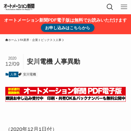
オートメーション新聞PDF電子版は無料でお読みいただけます
お申し込みはこちらから
ホーム
FA業界・企業トピックス
人事
2020
安川電機 人事異動
12/09
人事
安川電機
（2020年12月1日付）