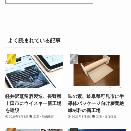
よく読まれている記事
軽井沢蒸留酒製造、長野県
味の素、岐阜県可児市に半
上田市にウイスキー新工場
導体パッケージ向け層間絶
を建設
縁材料の新工場
2026年8月8日
工場・設備投資
2026年8月3日
工場・設備投資