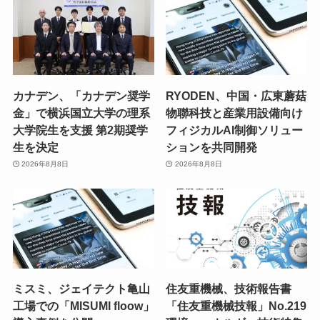
カナデン、「カナデン奨学
RYODEN、中国・広東蘑菇
金」で横浜国立大学の理系
物聯科技と産業用設備向け
大学院生を支援 第2期奨学
フィジカルAI制御ソリュー
生を決定
ションを共同開発
2026年8月8日
2026年8月8日
ミスミ、ジェイテクト亀山
住友重機械、技術報告書
工場での「MISUMI floow」
「住友重機械技報」No.219