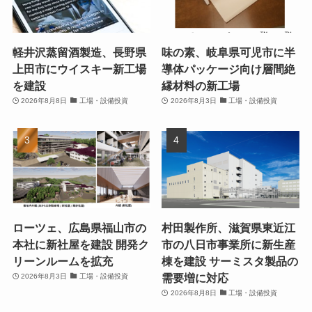
軽井沢蒸留酒製造、長野県
味の素、岐阜県可児市に半
上田市にウイスキー新工場
導体パッケージ向け層間絶
を建設
縁材料の新工場
2026年8月8日
工場・設備投資
2026年8月3日
工場・設備投資
ローツェ、広島県福山市の
村田製作所、滋賀県東近江
本社に新社屋を建設 開発ク
市の八日市事業所に新生産
リーンルームを拡充
棟を建設 サーミスタ製品の
需要増に対応
2026年8月3日
工場・設備投資
2026年8月8日
工場・設備投資