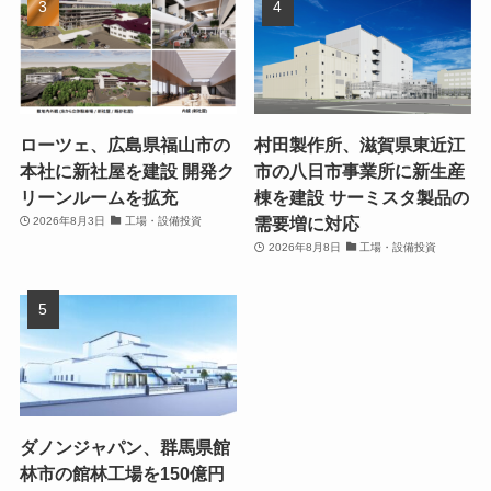
ローツェ、広島県福山市の
村田製作所、滋賀県東近江
本社に新社屋を建設 開発ク
市の八日市事業所に新生産
リーンルームを拡充
棟を建設 サーミスタ製品の
需要増に対応
2026年8月3日
工場・設備投資
2026年8月8日
工場・設備投資
ダノンジャパン、群馬県館
林市の館林工場を150億円