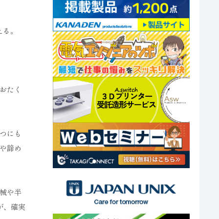
える。
おたく
つにも
や諦め
械や半
が、確実