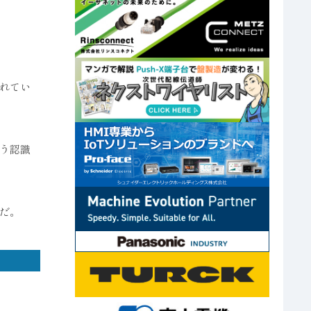
れてい
う認識
だ。