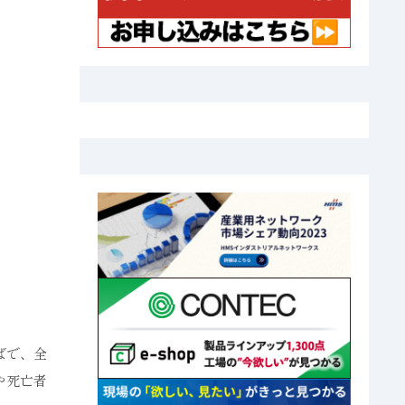
ばで、全
や死亡者