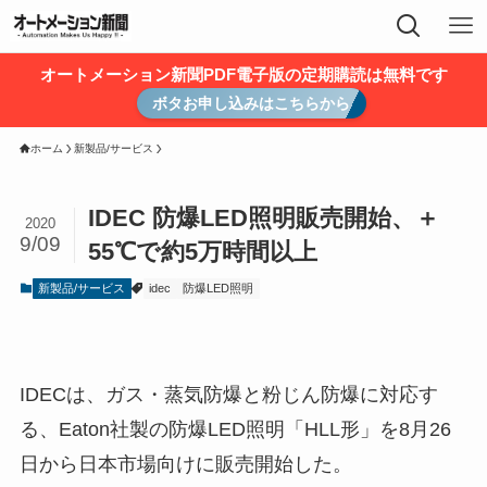
オートメーション新聞PDF電子版の定期購読は無料です
ボタお申し込みはこちらから
ホーム
新製品/サービス
IDEC 防爆LED照明販売開始、＋
2020
9/09
55℃で約5万時間以上
新製品/サービス
idec
防爆LED照明
IDECは、ガス・蒸気防爆と粉じん防爆に対応す
る、Eaton社製の防爆LED照明「HLL形」を8月26
日から日本市場向けに販売開始した。