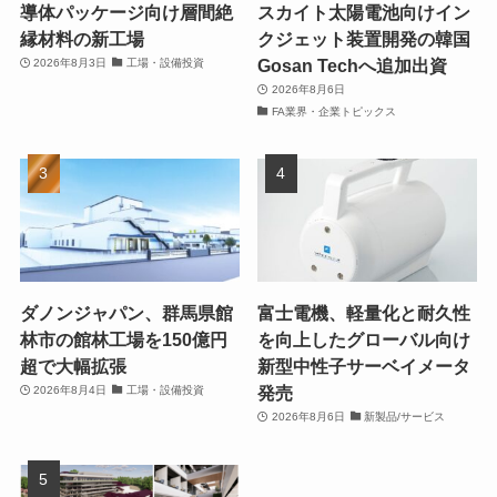
導体パッケージ向け層間絶
スカイト太陽電池向けイン
縁材料の新工場
クジェット装置開発の韓国
Gosan Techへ追加出資
2026年8月3日
工場・設備投資
2026年8月6日
FA業界・企業トピックス
ダノンジャパン、群馬県館
富士電機、軽量化と耐久性
林市の館林工場を150億円
を向上したグローバル向け
超で大幅拡張
新型中性子サーベイメータ
発売
2026年8月4日
工場・設備投資
2026年8月6日
新製品/サービス