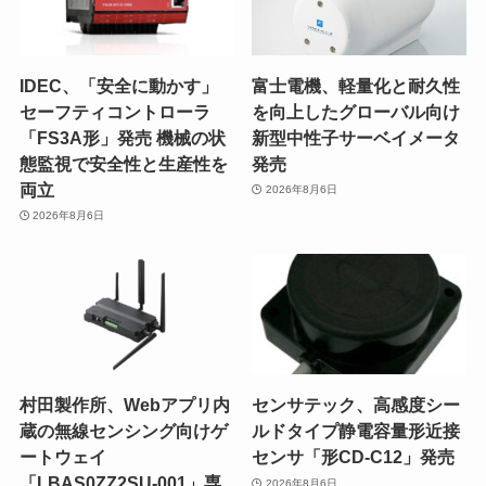
IDEC、「安全に動かす」
富士電機、軽量化と耐久性
セーフティコントローラ
を向上したグローバル向け
「FS3A形」発売 機械の状
新型中性子サーベイメータ
態監視で安全性と生産性を
発売
両立
2026年8月6日
2026年8月6日
村田製作所、Webアプリ内
センサテック、高感度シー
蔵の無線センシング向けゲ
ルドタイプ静電容量形近接
ートウェイ
センサ「形CD-C12」発売
「LBAS0ZZ2SU-001」専
2026年8月6日