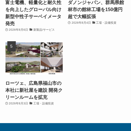
富士電機、軽量化と耐久性
ダノンジャパン、群馬県館
を向上したグローバル向け
林市の館林工場を150億円
新型中性子サーベイメータ
超で大幅拡張
発売
2026年8月4日
工場・設備投資
2026年8月6日
新製品/サービス
ローツェ、広島県福山市の
本社に新社屋を建設 開発ク
リーンルームを拡充
2026年8月3日
工場・設備投資