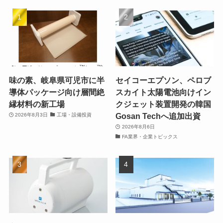
味の素、岐阜県可児市に半
セイコーエプソン、ペロブ
導体パッケージ向け層間絶
スカイト太陽電池向けイン
縁材料の新工場
クジェット装置開発の韓国
Gosan Techへ追加出資
2026年8月3日
工場・設備投資
2026年8月6日
FA業界・企業トピックス