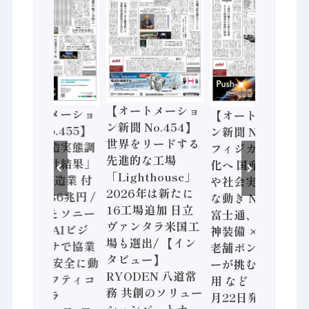
【オートメーショ
【オートメーショ
【オートメーショ
ン新聞 No.454】
ン新聞 No.455】
ン新聞 No.453】
世界をリードする
「経済構造実態調
フィジカルAI本格
先進的な工場
査二次集計結果」
化へ 国産AI開発
「Lighthouse」
2024年製造業 付
や社会実装に活発
2026年は新たに
加価値額86兆円 /
な動き Noetra、
16工場追加 日立
三菱電機とソニー
富士通、日立 / 兵
ヴァンタラ米国工
セミコン AIビジ
神装備 × HMS、
場も選出/ 【イン
ョンセンサで協業
老舗ポンプメーカ
タビュー】
/ IDEC、安全に動
ーが挑むデータ活
RYODEN 八道常
かすセーフティコ
用 など（2026年7
務 共創のソリュー
ントローラ
月22日発行）
ションパートナー