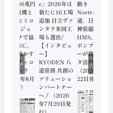
価値額86兆円
e」2026年は
動き
/ 三菱電機と
新たに16工場
Noetra、富士
ソニーセミコ
追加 日立ヴァ
通、日立 / 兵
ン AIビジョ
ンタラ米国工
神装備 ×
ンセンサで協
場も選出/
HMS、老舗
業 / IDEC、
【インタビュ
ポンプメーカ
安全に動かす
ー】
ーが挑むデー
セーフティコ
RYODEN 八
タ活用 など
ントローラ
道常務 共創の
（2026年7月
（2026年8月
ソリューショ
22日発行）
5日発行）
ンパートナー
へ / （2026
年7月29日発
行）