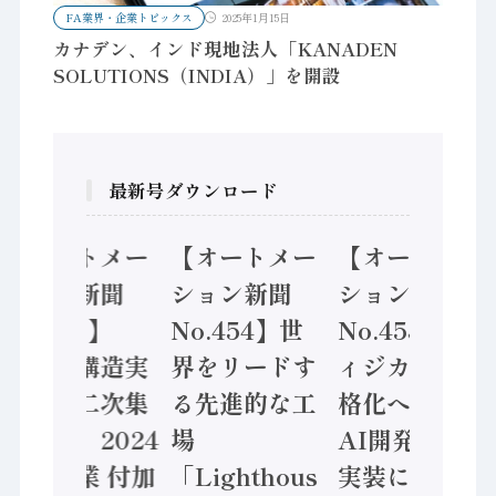
FA業界・企業トピックス
2025年1月15日
カナデン、インド現地法人「KANADEN
SOLUTIONS（INDIA）」を開設
最新号ダウンロード
【オートメー
【オートメー
【オートメー
ション新聞
ション新聞
ション新聞
No.455】
No.454】世
No.453】フ
「経済構造実
界をリードす
ィジカルAI本
態調査二次集
る先進的な工
格化へ 国産
計結果」2024
場
AI開発や社会
年製造業 付加
「Lighthous
実装に活発な