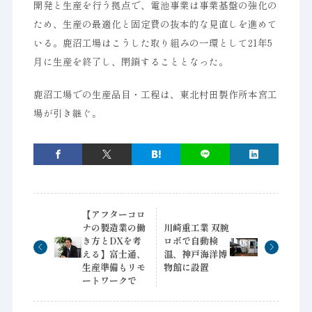
開発と生産を行う拠点で、電池事業は事業基盤の強化の
ため、生産の最適化と固定費の抜本的な見直しを進めて
いる。鹿沼工場はこうした取り組みの一環として21年5
月に生産を終了し、閉鎖することとなった。
鹿沼工場での生産品目・工程は、東北村田製作所本宮工
場が引き継ぐ。
【アフターコロ
ナの製造業の働
川崎重工業 双腕
き方とDXを考
ロボで自動検
える】富士通、
温、神戸海洋博
生産準備もリモ
物館に設置
ートワークで