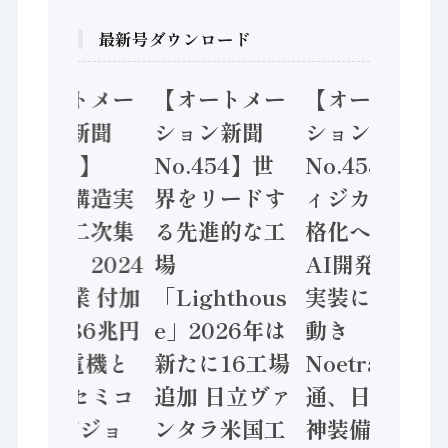
最新号ダウンロード
【オートメー
【オートメー
【オートメー
ション新聞
ション新聞
ション新聞
No.455】
No.454】世
No.453】フ
「経済構造実
界をリードす
ィジカルAI本
態調査二次集
る先進的な工
格化へ 国産
計結果」2024
場
AI開発や社会
年製造業 付加
「Lighthous
実装に活発な
価値額86兆円
e」2026年は
動き
/ 三菱電機と
新たに16工場
Noetra、富士
ソニーセミコ
追加 日立ヴァ
通、日立 / 兵
ン AIビジョ
ンタラ米国工
神装備 ×