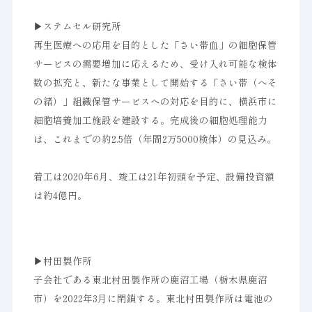
▶︎ステムセル研究所
再生医療への応用を目的とした「さい帯血」の細胞保管
サービスの需要増加に応えるため、受け入れ可能な検体
数の拡充と、新たな事業として開始する「さい帯（へそ
の緒）」組織保管サービスへの対応を目的に、横浜市に
細胞培養加工施設を建設する。完成後の細胞処理能力
は、これまでの約2.5倍（年間2万5000検体）の見込み。
着工は2020年6月、竣工は21年初頭を予定、設備投資額
は約4億円。
▶︎村田製作所
子会社である東北村田製作所の鹿沼工場（栃木県鹿沼
市）を2022年3月に閉鎖する。東北村田製作所は電池の