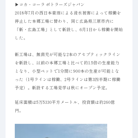
▶︎コカ・コーラ ボトラーズジャパン
2018年7月の西日本豪雨による浸水被害によって稼働を
停止した本郷工場に替わり、同じ広島県三原市内に
「新・広島工場」として新設し、6月1日から稼働を開始
した。
新工場は、無菌充が可能な2本のアセプティックライン
を新設し、以前の本郷工場と比ベて約1.5倍の生産能力
となり、小型ペットで1分間に900本の生産が可能とな
った（1号ラインは稼働、2号ラインは第3四半期に稼働
予定）。新設する工場見学は秋にオープン予定。
延床面積は5万5330平方メートル、投資額は約260億
円。