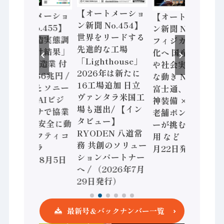
【オートメーショ
【オートメーショ
【オートメーショ
ン新聞 No.454】
ン新聞 No.455】
ン新聞 No.453】
世界をリードする
「経済構造実態調
フィジカルAI本格
先進的な工場
査二次集計結果」
化へ 国産AI開発
「Lighthouse」
2024年製造業 付
や社会実装に活発
2026年は新たに
加価値額86兆円 /
な動き Noetra、
16工場追加 日立
三菱電機とソニー
富士通、日立 / 兵
ヴァンタラ米国工
セミコン AIビジ
神装備 × HMS、
場も選出/ 【イン
ョンセンサで協業
老舗ポンプメーカ
タビュー】
/ IDEC、安全に動
ーが挑むデータ活
RYODEN 八道常
かすセーフティコ
用 など（2026年7
務 共創のソリュー
ントローラ
月22日発行）
ションパートナー
（2026年8月5日
へ / （2026年7月
発行）
29日発行）
最新号＆バックナンバー一覧