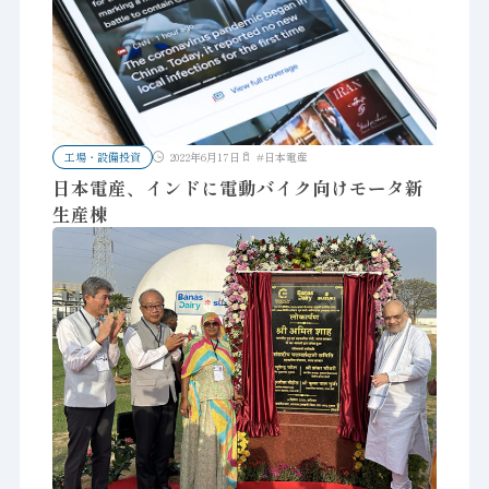
工場・設備投資
2022年6月17日
#
日本電産
日本電産、インドに電動バイク向けモータ新
生産棟