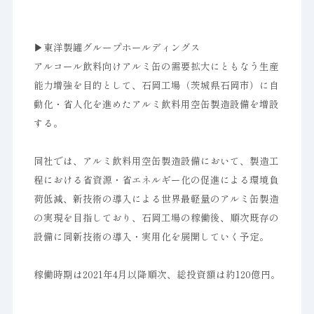
▶︎東洋製罐グループホールディングス
アルコール飲料向けアルミ缶の需要拡大にともなう生産
能力増強を目的として、石岡工場（茨城県石岡市）に自
動化・省人化を進めたアルミ飲料用空缶製造設備を増設
する。
同社では、アルミ飲料用空缶製造設備において、製造工
程における省資源・省エネルギー化の促進による環境負
荷低減、新技術の導入による世界最軽量のアルミ缶製造
の実現を目指しており、石岡工場の稼働後、順次既存の
設備に同新技術の導入・実用化を展開していく予定。
稼働時期は2021年4月以降順次、総投資額は約120億円。