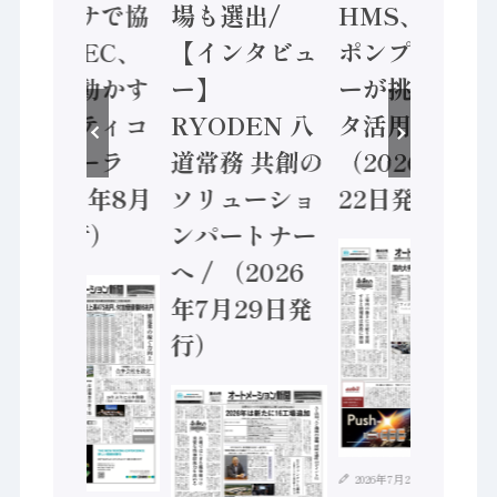
ンセンサで協
場も選出/
HMS、老舗
業 / IDEC、
【インタビュ
ポンプメーカ
安全に動かす
ー】
ーが挑むデー
セーフティコ
RYODEN 八
タ活用 など
ントローラ
道常務 共創の
（2026年7月
（2026年8月
ソリューショ
22日発行）
5日発行）
ンパートナー
へ / （2026
年7月29日発
行）
2026年7月21日