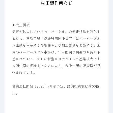
村田製作所など
▶︎大王製紙
需要が拡大しているペーパータオルの安定供給を強化す
るため、三島工場（愛媛県四国中央市）にペーパータオ
ル原紙を生産する抄紙機および加工設備を増設する。国
内のペーパータオル市場は、年々堅調な需要の伸長が予
想されており、さらに新型コロナウイルス感染拡大によ
る衛生面の意識向上などにより、今後一層の販売増が見
込まれている。
営業運転開始は2021年7月を予定、設備投資額は約60億
円。