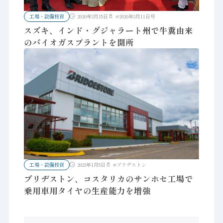
工場・設備投資
2026年3月15日
#
2026年3月11日号
スズキ、インド・グジャラート州で牛糞由来
のバイオガスプラントを開所
工場・設備投資
2023年1月5日
#
ブリヂストン
ブリヂストン、コスタリカのサンホセ工場で
乗用車用タイヤの生産能力を増強