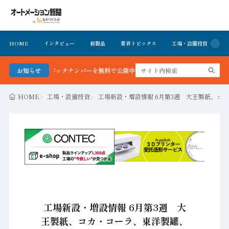
HOME
インタビュー
新製品
業界トピックス
工場・設備投資
イ
号＆バックナンバーを無料で公開中 詳細はこちら
お知らせ
HOME
工場・設備投資
工場新設・増設情報 6月第3週 大王製紙、コ
工場新設・増設情報 6月第3週 大
王製紙、コカ・コーラ、東洋製罐、