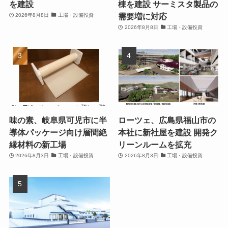
を建設
棟を建設 サーミスタ製品の
需要増に対応
2026年8月8日
工場・設備投資
2026年8月8日
工場・設備投資
味の素、岐阜県可児市に半
ローツェ、広島県福山市の
導体パッケージ向け層間絶
本社に新社屋を建設 開発ク
縁材料の新工場
リーンルームを拡充
2026年8月3日
工場・設備投資
2026年8月3日
工場・設備投資