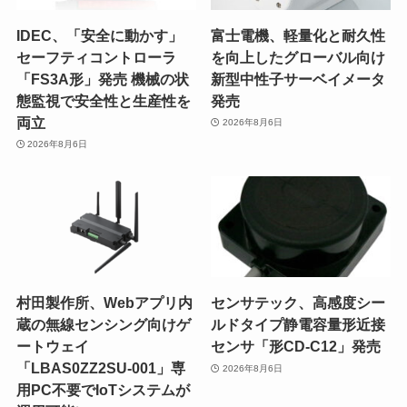
IDEC、「安全に動かす」
富士電機、軽量化と耐久性
セーフティコントローラ
を向上したグローバル向け
「FS3A形」発売 機械の状
新型中性子サーベイメータ
態監視で安全性と生産性を
発売
両立
2026年8月6日
2026年8月6日
村田製作所、Webアプリ内
センサテック、高感度シー
蔵の無線センシング向けゲ
ルドタイプ静電容量形近接
ートウェイ
センサ「形CD-C12」発売
「LBAS0ZZ2SU-001」専
2026年8月6日
用PC不要でIoTシステムが