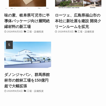
味の素、岐阜県可児市に半
ローツェ、広島県福山市の
導体パッケージ向け層間絶
本社に新社屋を建設 開発ク
縁材料の新工場
リーンルームを拡充
2026年8月3日
工場・設備投資
2026年8月3日
工場・設備投資
ダノンジャパン、群馬県館
林市の館林工場を150億円
超で大幅拡張
2026年8月4日
工場・設備投資