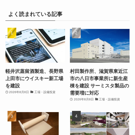
よく読まれている記事
軽井沢蒸留酒製造、長野県
村田製作所、滋賀県東近江
上田市にウイスキー新工場
市の八日市事業所に新生産
を建設
棟を建設 サーミスタ製品の
需要増に対応
2026年8月8日
工場・設備投資
2026年8月8日
工場・設備投資