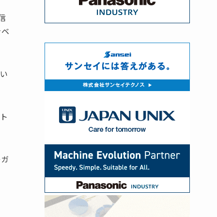
信
をベ
てい
ート
レガ