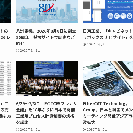
ントの
八洲電機、2026年8月8日に創立
日東工業、「キャビネット
26 レ
80周年 特設サイトで歴史など
ラボックス ナビサイト」
紹介
2026年8月7日
2026年8月7日
査」二
6/29～7/3に「IEC TC65プレナリ
EtherCAT Technology
業の売
会議」を18年ぶりに日本で開催
Group、日本と韓国でメ
額は86
工業用プロセス計測制御の規格
ミーティング開催アジア市
を議論
及拡大
2026年8月5日
2026年8月5日