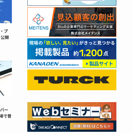
・プ
を公開
ンバー
場で普