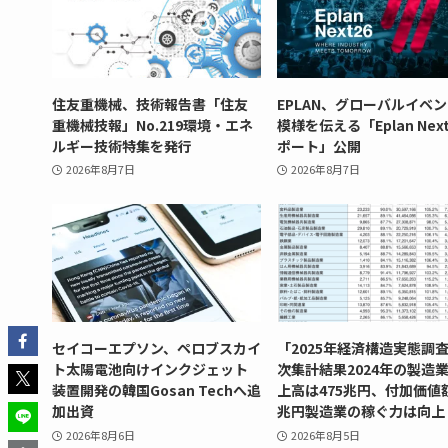
住友重機械、技術報告書「住友
EPLAN、グローバルイベ
重機械技報」No.219環境・エネ
模様を伝える「Eplan Next
ルギー技術特集を発行
ポート」公開
2026年8月7日
2026年8月7日
セイコーエプソン、ペロブスカイ
「2025年経済構造実態調
ト太陽電池向けインクジェット
次集計結果2024年の製造
装置開発の韓国Gosan Techへ追
上高は475兆円、付加価値
加出資
兆円製造業の稼ぐ力は向上
2026年8月6日
2026年8月5日