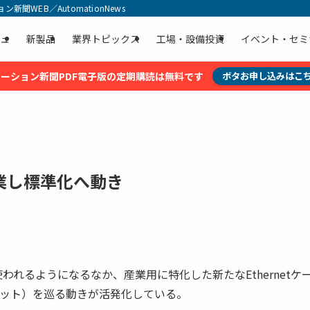
聞WEB／AutomationNews
ュ
新製品
業界トピックス
工場・設備投資
イベント・セミ
ーション新聞PDF電子版の定期購読は無料です
ボタお申し込みはこ
業し標準化へ動き
使われるようになるなか、産業用に特化した新たなEthernetケ
ネット）を巡る動きが活発化している。