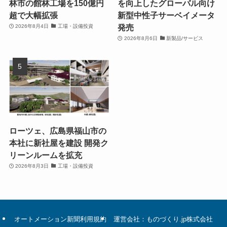
林市の館林工場を150億円
を向上したグローバル向け
超で大幅拡張
新型中性子サーベイメータ
発売
2026年8月4日
工場・設備投資
2026年8月6日
新製品/サービス
ローツェ、広島県福山市の
本社に新社屋を建設 開発ク
リーンルームを拡充
2026年8月3日
工場・設備投資
オートメーション新聞利用規約
運営会社：ものづくり.jp株式会社