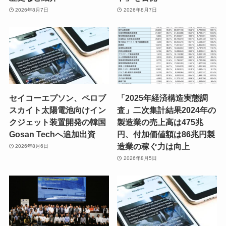
2026年8月7日
2026年8月7日
セイコーエプソン、ペロブ
「2025年経済構造実態調
スカイト太陽電池向けイン
査」二次集計結果2024年の
クジェット装置開発の韓国
製造業の売上高は475兆
Gosan Techへ追加出資
円、付加価値額は86兆円製
造業の稼ぐ力は向上
2026年8月6日
2026年8月5日