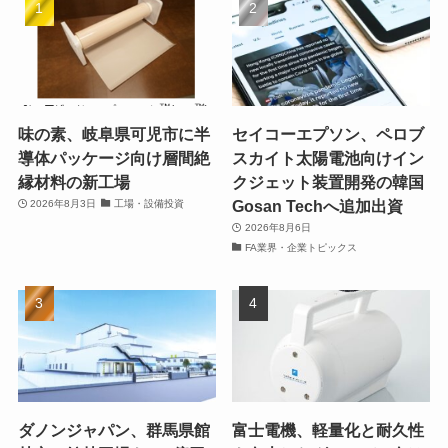
味の素、岐阜県可児市に半
セイコーエプソン、ペロブ
導体パッケージ向け層間絶
スカイト太陽電池向けイン
縁材料の新工場
クジェット装置開発の韓国
Gosan Techへ追加出資
2026年8月3日
工場・設備投資
2026年8月6日
FA業界・企業トピックス
ダノンジャパン、群馬県館
富士電機、軽量化と耐久性