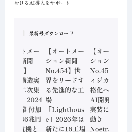
おけるAI導入をサポート
最新号ダウンロード
【オートメー
【オートメー
【オートメー
ション新聞
ション新聞
ション新聞
No.455】
No.454】世
No.453】フ
「経済構造実
界をリードす
ィジカルAI本
態調査二次集
る先進的な工
格化へ 国産
計結果」2024
場
AI開発や社会
年製造業 付加
「Lighthous
実装に活発な
価値額86兆円
e」2026年は
動き
/ 三菱電機と
新たに16工場
Noetra、富士