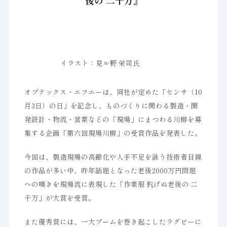
後の 二千万』
イラスト：見ル野 栄司氏
オプテックス・エフエーは、同社が定めた「センサ（10
月3日）の日」を記念し、ものづくりに関わる製造・開
発設計・物流・営業などの「現場」にまつわる川柳を募
集する企画「第六回現場川柳」の受賞作品を発表した。
今回は、製造現場の高齢化や人手不足を詠う技術者目線
の作品が多い中、昨年話題となった老後2000万円問題
への嘆きを現場流に表現した「作業服 脱げぬ老後の 二
千万」が大賞を受賞。
また優秀賞には、一大ブームを巻き起こしたラグビーに