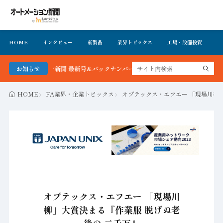
HOME
インタビュー
新製品
業界トピックス
工場・設備投資
イ
トメーション新聞 最新号＆バックナンバーを無料で公開中 詳細はこちら
お知らせ
HOME
FA業界・企業トピックス
オプテックス・エフエー 「現場川柳
オプテックス・エフエー 「現場川
柳」大賞決まる『作業服 脱げぬ老