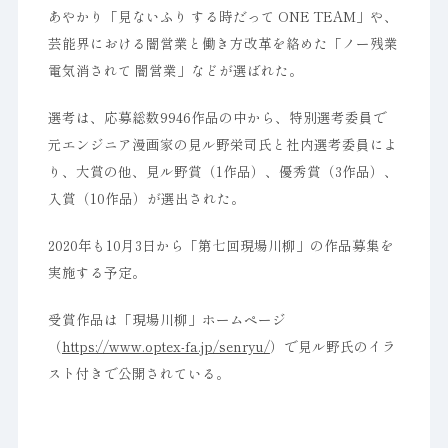
あやかり「見ないふり する時だって ONE TEAM」や、
芸能界における闇営業と働き方改革を絡めた「ノー残業
電気消されて 闇営業」などが選ばれた。
選考は、応募総数9946作品の中から、特別選考委員で
元エンジニア漫画家の見ル野栄司氏と社内選考委員によ
り、大賞の他、見ル野賞（1作品）、優秀賞（3作品）、
入賞（10作品）が選出された。
2020年も10月3日から「第七回現場川柳」の作品募集を
実施する予定。
受賞作品は「現場川柳」ホームページ
（
https://www.optex-fa.jp/senryu/
）で見ル野氏のイラ
スト付きで公開されている。