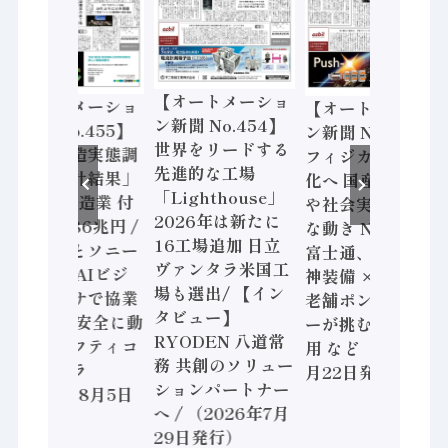
【オートメーショ
【オートメーショ
【オートメーショ
ン新聞 No.454】
ン新聞 No.455】
ン新聞 No.453】
世界をリードする
「経済構造実態調
フィジカルAI本格
先進的な工場
査二次集計結果」
化へ 国産AI開発
「Lighthouse」
2024年製造業 付
や社会実装に活発
2026年は新たに
加価値額86兆円 /
な動き Noetra、
16工場追加 日立
三菱電機とソニー
富士通、日立 / 兵
ヴァンタラ米国工
セミコン AIビジ
神装備 × HMS、
場も選出/ 【イン
ョンセンサで協業
老舗ポンプメーカ
タビュー】
/ IDEC、安全に動
ーが挑むデータ活
RYODEN 八道常
かすセーフティコ
用 など（2026年7
務 共創のソリュー
ントローラ
月22日発行）
ションパートナー
（2026年8月5日
へ / （2026年7月
発行）
29日発行）