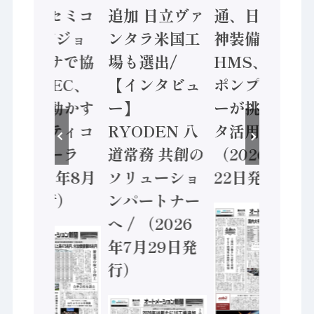
ソニーセミコ
追加 日立ヴァ
通、日立 / 兵
ン AIビジョ
ンタラ米国工
神装備 ×
ンセンサで協
場も選出/
HMS、老舗
業 / IDEC、
【インタビュ
ポンプメーカ
安全に動かす
ー】
ーが挑むデー
セーフティコ
RYODEN 八
タ活用 など
ントローラ
道常務 共創の
（2026年7月
（2026年8月
ソリューショ
22日発行）
5日発行）
ンパートナー
へ / （2026
年7月29日発
行）