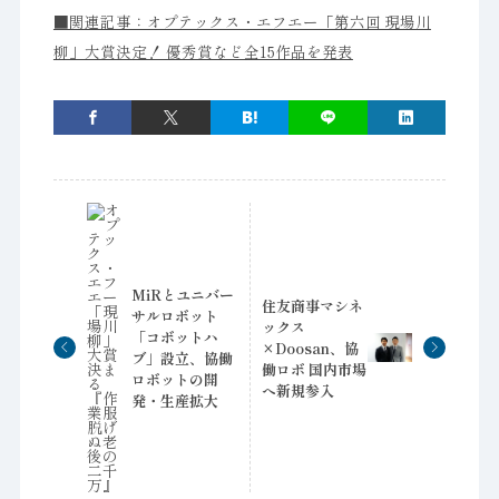
■関連記事：オプテックス・エフエー「第六回 現場川
柳」大賞決定！ 優秀賞など全15作品を発表
MiRとユニバー
住友商事マシネ
サルロボット
ックス
「コボットハ
×Doosan、協
ブ」設立、協働
働ロボ 国内市場
ロボットの開
へ新規参入
発・生産拡大