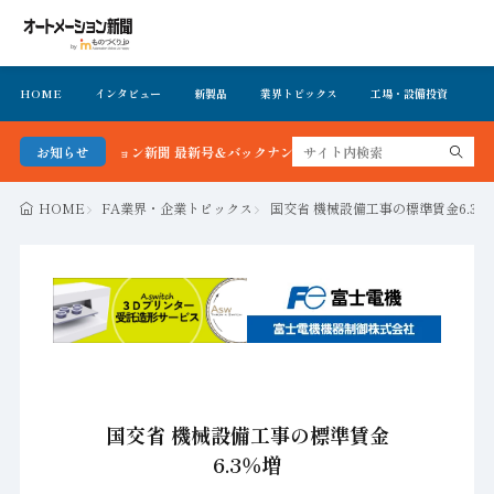
HOME
インタビュー
新製品
業界トピックス
工場・設備投資
イ
オートメーション新聞 最新号＆バックナンバーを無料で公開中 詳細はこちら
お知らせ
HOME
FA業界・企業トピックス
国交省 機械設備工事の標準賃金6.3％
国交省 機械設備工事の標準賃金
6.3％増