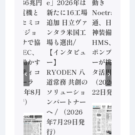
価値額86兆円
e」2026年は
動き
/ 三菱電機と
新たに16工場
Noetra、富士
ソニーセミコ
追加 日立ヴァ
通、日立 / 兵
ン AIビジョ
ンタラ米国工
神装備 ×
ンセンサで協
場も選出/
HMS、老舗
業 / IDEC、
【インタビュ
ポンプメーカ
安全に動かす
ー】
ーが挑むデー
セーフティコ
RYODEN 八
タ活用 など
ントローラ
道常務 共創の
（2026年7月
（2026年8月
ソリューショ
22日発行）
5日発行）
ンパートナー
へ / （2026
年7月29日発
行）