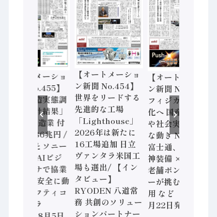
【オートメーショ
【オートメーショ
【オートメーショ
ン新聞 No.454】
ン新聞 No.455】
ン新聞 No.453】
世界をリードする
「経済構造実態調
フィジカルAI本格
先進的な工場
査二次集計結果」
化へ 国産AI開発
「Lighthouse」
2024年製造業 付
や社会実装に活発
2026年は新たに
加価値額86兆円 /
な動き Noetra、
16工場追加 日立
三菱電機とソニー
富士通、日立 / 兵
ヴァンタラ米国工
セミコン AIビジ
神装備 × HMS、
場も選出/ 【イン
ョンセンサで協業
老舗ポンプメーカ
タビュー】
/ IDEC、安全に動
ーが挑むデータ活
RYODEN 八道常
かすセーフティコ
用 など（2026年7
務 共創のソリュー
ントローラ
月22日発行）
ションパートナー
（2026年8月5日