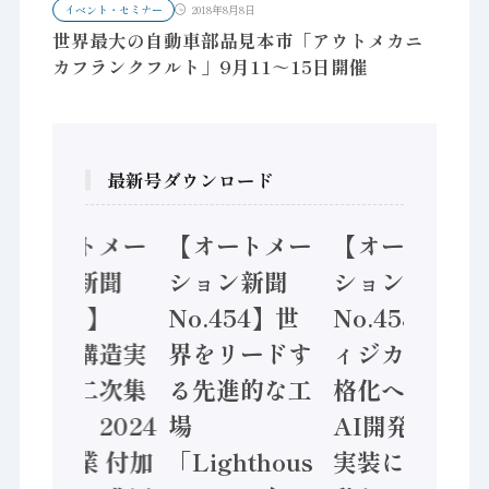
イベント・セミナー
2018年8月8日
世界最大の自動車部品見本市「アウトメカニ
カフランクフルト」9月11～15日開催
最新号ダウンロード
【オートメー
【オートメー
【オートメー
ション新聞
ション新聞
ション新聞
No.455】
No.454】世
No.453】フ
「経済構造実
界をリードす
ィジカルAI本
態調査二次集
る先進的な工
格化へ 国産
計結果」2024
場
AI開発や社会
年製造業 付加
「Lighthous
実装に活発な