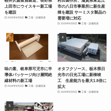
軽井沢蒸留酒製造、長野県
村田製作所、滋賀県東近江
上田市にウイスキー新工場
市の八日市事業所に新生産
を建設
棟を建設 サーミスタ製品の
需要増に対応
2026年8月8日
工場・設備投資
2026年8月8日
工場・設備投資
味の素、岐阜県可児市に半
オタフクソース、栃木県日
導体パッケージ向け層間絶
光市の日光工場に新棟竣
縁材料の新工場
工 生産能力を最大1.8倍に
拡大
2026年8月3日
工場・設備投資
2026年8月9日
工場・設備投資