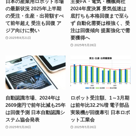
日本の産業用ロボット市場
主要FA・電気・機械商社
の最新状況 2025年上半期
2024年度決算 景気低迷は
の受注・生産・出荷額すべ
底打ちも本格回復まで至ら
て前年超え 受注も回復 ア
ず 自動化需要は根強く、受
ジア向けに勢い
注は回復傾向 提案強化で需
要獲得へ
2025年8月21日
2025年5月28日
自動認識市場、2024年は
ロボット受注額、1～3月期
2609億円で前年比減も25年
は前年比32.2%増 電子部品
は回復予測 日本自動認識シ
実装機が回復牽引 日本ロボ
ステム協会発表
ット工業会
2025年5月28日
2025年5月26日