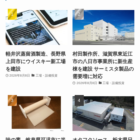
軽井沢蒸留酒製造、長野県
村田製作所、滋賀県東近江
上田市にウイスキー新工場
市の八日市事業所に新生産
を建設
棟を建設 サーミスタ製品の
需要増に対応
2026年8月8日
工場・設備投資
2026年8月8日
工場・設備投資
味の素、岐阜県可児市に半
オタフクソース、栃木県日