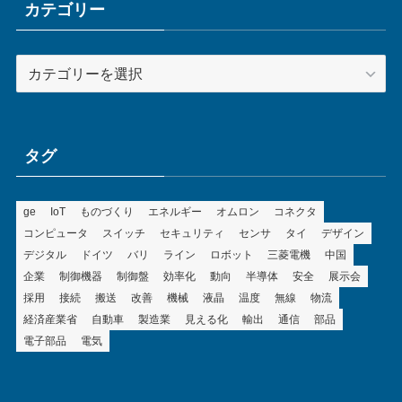
ブ
カテゴリー
カ
テ
ゴ
リ
ー
タグ
ge
IoT
ものづくり
エネルギー
オムロン
コネクタ
コンピュータ
スイッチ
セキュリティ
センサ
タイ
デザイン
デジタル
ドイツ
バリ
ライン
ロボット
三菱電機
中国
企業
制御機器
制御盤
効率化
動向
半導体
安全
展示会
採用
接続
搬送
改善
機械
液晶
温度
無線
物流
経済産業省
自動車
製造業
見える化
輸出
通信
部品
電子部品
電気