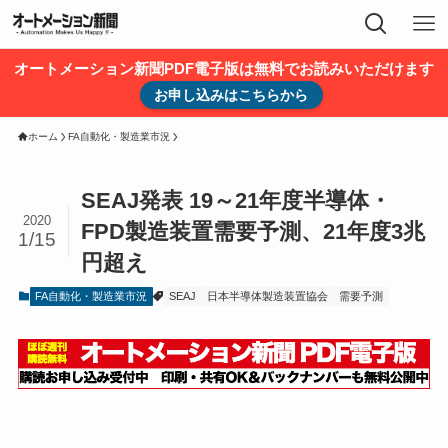
オートメーション新聞PDF電子版は無料でお読みいただけます
お申し込みはこちらから
ホーム
FA自動化・製造業市況
SEAJ発表 19～21年度半導体・
2020
FPD製造装置需要予測、21年度3兆
1/15
円超え
FA自動化・製造業市況
SEAJ
日本半導体製造装置協会
需要予測