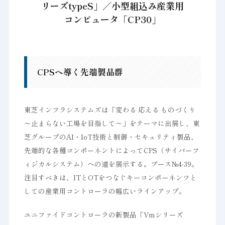
リーズtypeS」／小型組込み産業用
コンピュータ「CP30」
CPSへ導く先端製品群
東芝インフラシステムズは「変わる 応える ものづくり
～止まらない工場を目指して～」をテーマに出展し、東
芝グループのAI・IoT技術と制御・セキュリティ製品、
先端的な各種コンポーネントによってCPS（サイバーフ
ィジカルシステム）への道を展示する。ブース№4-39。
注目すべきは、ITとOTをつなぐキーコンポーネンツと
しての産業用コントローラの幅広いラインアップ。
ユニファイドコントローラの新製品「Vmシリーズ