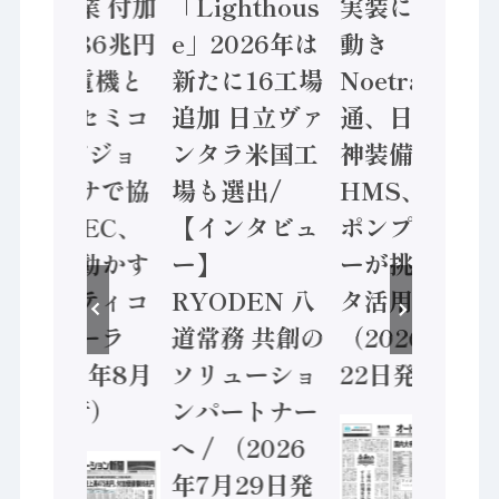
年製造業 付加
「Lighthous
実装に活発な
価値額86兆円
e」2026年は
動き
/ 三菱電機と
新たに16工場
Noetra、富士
ソニーセミコ
追加 日立ヴァ
通、日立 / 兵
ン AIビジョ
ンタラ米国工
神装備 ×
ンセンサで協
場も選出/
HMS、老舗
業 / IDEC、
【インタビュ
ポンプメーカ
安全に動かす
ー】
ーが挑むデー
セーフティコ
RYODEN 八
タ活用 など
ントローラ
道常務 共創の
（2026年7月
（2026年8月
ソリューショ
22日発行）
5日発行）
ンパートナー
へ / （2026
年7月29日発