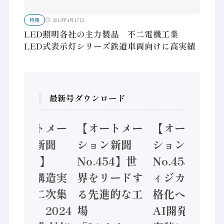
特集
2013年4月17日
LED照明各社の主力製品 不二電機工業
LED式表示灯シリーズ鉄道車両向けに高実績
最新号ダウンロード
【オートメー
【オートメー
【オートメー
ション新聞
ション新聞
ション新聞
No.455】
No.454】世
No.453】フ
「経済構造実
界をリードす
ィジカルAI本
態調査二次集
る先進的な工
格化へ 国産
計結果」2024
場
AI開発や社会