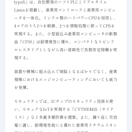
typeS」は、自社開発のソフトPLCとリアルタイム
Linuxを搭載し、産業用コントローラと産業用コンピュ
ータを一体化。インテル製のハイパワーCPUを採用し、
4コアのうち2つを制御、2つを情報処理に使ってCPSを
実現する。また、小型組込み産業用コンピュータの新製
品「CP30」は耐環境性に優れ、コンパクトなスピンド
ルレスタイプとしながら高い信頼性で長期安定稼働を実
現する。
装置や機械に組み込んで頭脳となるばかりでなく、産業
現場におけるエッジコンピューティングにおいても威力
を発揮。
セキュリティでは、ICチップのセキュリティ技術を使
い、セキュアなIoTを実現する「CYTHEMIS（サイテ
ミス）」など多重多層防御を提案。また、繰り返し充放
電に適し、耐環境性能にも優れた産業用リチウムイオン