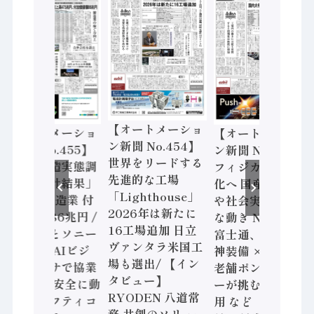
【オートメーショ
【オートメーショ
【オートメーショ
ン新聞 No.454】
ン新聞 No.455】
ン新聞 No.453】
世界をリードする
「経済構造実態調
フィジカルAI本格
先進的な工場
査二次集計結果」
化へ 国産AI開発
「Lighthouse」
2024年製造業 付
や社会実装に活発
2026年は新たに
加価値額86兆円 /
な動き Noetra、
16工場追加 日立
三菱電機とソニー
富士通、日立 / 兵
ヴァンタラ米国工
セミコン AIビジ
神装備 × HMS、
場も選出/ 【イン
ョンセンサで協業
老舗ポンプメーカ
タビュー】
/ IDEC、安全に動
ーが挑むデータ活
RYODEN 八道常
かすセーフティコ
用 など（2026年7
務 共創のソリュー