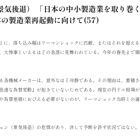
景気後退） 「日本の中小製造業を取り巻
の製造業再起動に向けて(57)
とに、落ち込み幅はリーマンショックに匹敵、またはそれを超える
、大惨事といえるほどの急落に見舞われている。今年の春先まで順
る各機械メーカーは、意外なほど冷静である。その理由は、蓄積さ
急速な為替変動』が起きていないためである。現在の円ドル相場が
や為替差損におびえる必要がないのが、リーマショック当時との違
ョン（景気後退）の危惧があり、決して予断を許す状況ではない。