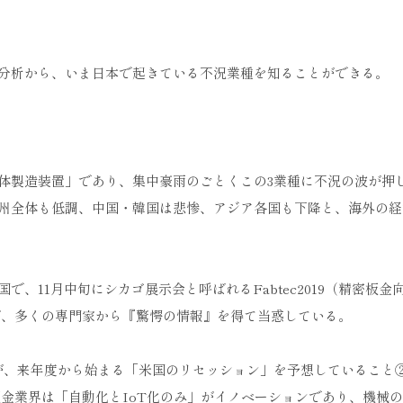
分析から、いま日本で起きている不況業種を知ることができる。
体製造装置」であり、集中豪雨のごとくこの3業種に不況の波が押
州全体も低調、中国・韓国は悲惨、アジア各国も下降と、海外の経
、11月中旬にシカゴ展示会と呼ばれるFabtec2019（精密板金
たが、多くの専門家から『驚愕の情報』を得て当惑している。
が、来年度から始まる「米国のリセッション」を予想していること
板金業界は「自動化とIoT化のみ」がイノベーションであり、機械