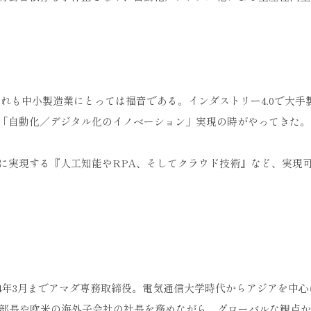
これも中小製造業にとっては福音である。インダストリー4.0で大手
「自動化／デジタル化のイノベーション」実現の時がやってきた。
に実現する『人工知能やRPA、そしてクラウド技術』など、実現
014年3月までアマダ専務取締役。電気通信大学時代からアジアを中
本部長や欧米の海外子会社の社長を務めながら、グローバルな観点