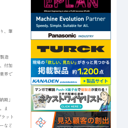
り、筆
小製造
、付加
業界で
納期」
。ま
プラット
ーなど