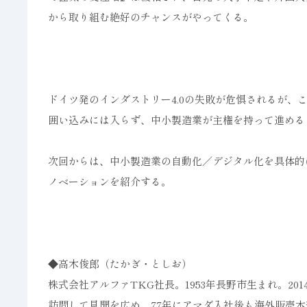
から取り組む絶好のチャンスがやってくる。
ドイツ発のインダストリー4.0の失敗が危惧されるが、
囲い込みには入らず、中小製造業が主権を持って進める
次回からは、中小製造業の自動化／デジタル化を具体的
ノベーションを紹介する。
◆高木俊郎（たかぎ・としお）
株式会社アルファTKG社長。1953年長野市生まれ。2
訪問して見聞を広め、77年にアマダ入社後も海外販売