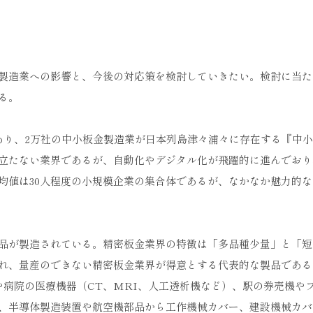
製造業への影響と、今後の対応策を検討していきたい。検討に当た
る。
あり、2万社の中小板金製造業が日本列島津々浦々に存在する『中
立たない業界であるが、自動化やデジタル化が飛躍的に進んでおり
均値は30人程度の小規模企業の集合体であるが、なかなか魅力的な
品が製造されている。精密板金業界の特徴は「多品種少量」と「短
れ、量産のできない精密板金業界が得意とする代表的な製品である
や病院の医療機器（CT、MRI、人工透析機など）、駅の券売機や
、半導体製造装置や航空機部品から工作機械カバー、建設機械カバ