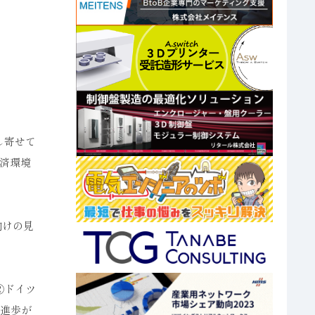
し寄せて
済環境
向けの見
②ドイツ
の進歩が