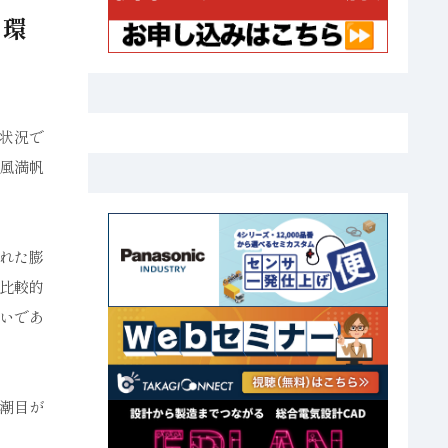
く環
状況で
風満帆
れた膨
比較的
いであ
潮目が