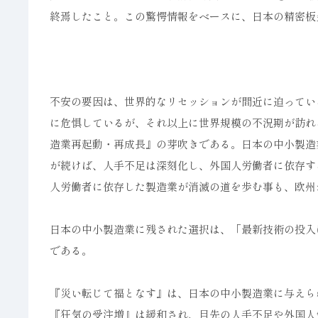
終焉したこと。この驚愕情報をベースに、日本の精密板
不安の要因は、世界的なリセッションが間近に迫ってい
に危惧しているが、それ以上に世界規模の不況期が訪れ
造業再起動・再成長』の芽吹きである。日本の中小製造
が続けば、人手不足は深刻化し、外国人労働者に依存す
人労働者に依存した製造業が消滅の道を歩む事も、欧州
日本の中小製造業に残された選択は、「最新技術の投入
である。
『災い転じて福となす』は、日本の中小製造業に与えられ
『狂気の受注増』は緩和され、目先の人手不足や外国人