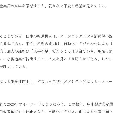
金業界の来年を予想すると、限りない不安と希望が見えてくる。
ることである。日本の報道機関は、オリンピック不況や消費税不況
る危惧である。半面、希望の要因は、自動化／デジタル化による『
業の最大の課題は「人手不足」であることは明白であり、現在の需
る中小製造業が続出することは火を見るより明らかである。しかし
が証明している。
による生産性向上」、すなわち自動化／デジタル化によるイノベー
た2020年のキーワードとなるだろう。この数年、中小製造業を
労働者依存も小休止となり、自動化／デジタル化による生産性向上