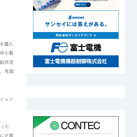
を盛ん
中小製
給状況
、外国
ション
襲った
に正面