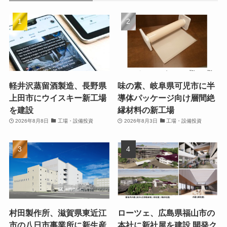
軽井沢蒸留酒製造、長野県
味の素、岐阜県可児市に半
上田市にウイスキー新工場
導体パッケージ向け層間絶
を建設
縁材料の新工場
2026年8月8日
工場・設備投資
2026年8月3日
工場・設備投資
村田製作所、滋賀県東近江
ローツェ、広島県福山市の
市の八日市事業所に新生産
本社に新社屋を建設 開発ク