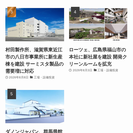
村田製作所、滋賀県東近江
ローツェ、広島県福山市の
市の八日市事業所に新生産
本社に新社屋を建設 開発ク
棟を建設 サーミスタ製品の
リーンルームを拡充
需要増に対応
2026年8月3日
工場・設備投資
2026年8月8日
工場・設備投資
ダノンジャパン、群馬県館