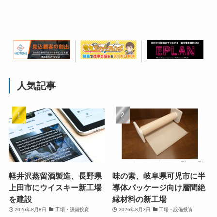
人気記事
軽井沢蒸留酒製造、長野県
味の素、岐阜県可児市に半
上田市にウイスキー新工場
導体パッケージ向け層間絶
を建設
縁材料の新工場
2026年8月8日
工場・設備投資
2026年8月3日
工場・設備投資