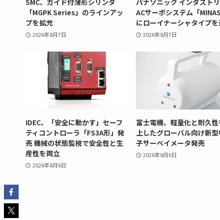
SMC、ガイド付薄形シリンダ
パナソニック インダスト
「MGPK Series」のラインアッ
ACサーボシステム「MINAS
プを拡充
にローイナーシャタイプを
2026年8月7日
2026年8月7日
IDEC、「安全に動かす」セーフ
富士電機、軽量化と耐久性
ティコントローラ「FS3A形」発
上したグローバル向け新型
売 機械の状態監視で安全性と生
子サーベイメータ発売
産性を両立
2026年8月6日
2026年8月6日