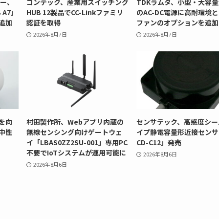
リー、
コンテック、産業用スイッチング
TDKラムダ、小型・大容量
 A7」
HUB 12製品でCC-Linkファミリ
のAC-DC電源に高耐環境
追加
認証を取得
ファンのオプションを追加
2026年8月7日
2026年8月7日
を向
村田製作所、Webアプリ内蔵の
センサテック、高感度シー
中性
無線センシング向けゲートウェ
イプ静電容量形近接センサ
イ「LBAS0ZZ2SU-001」専用PC
CD-C12」発売
不要でIoTシステムが運用可能に
2026年8月6日
2026年8月6日