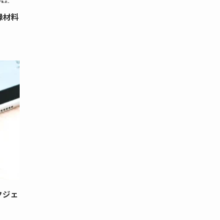
縁材料
クジェ