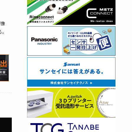
解像
る。