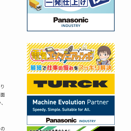
取り
図面
や、
字の