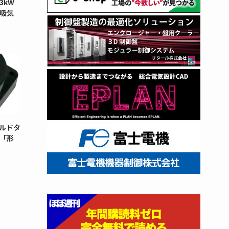
3kW
と吸気
ルドタ
「形