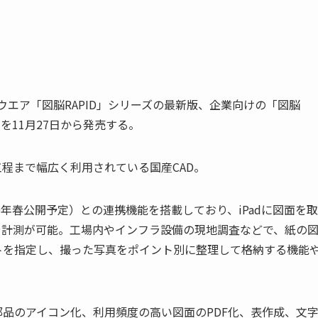
ウエア「図脳RAPID」シリーズの最新版、企業向けの「図脳
0」を11月27日から発売する。
程まで幅広く利用されている国産CAD。
d」（2020年春公開予定）との連携機能を搭載しており、iPadに図面を
入や計測が可能。工場内やインフラ設備の現地調査などで、紙の
ントを指定し、撮った写真をポイント別に整理して格納する機能
品のアイコン化、利用頻度の高い図面のPDF化、表作成、文