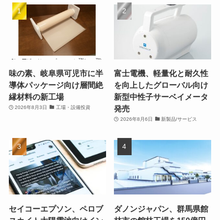
味の素、岐阜県可児市に半
富士電機、軽量化と耐久性
導体パッケージ向け層間絶
を向上したグローバル向け
縁材料の新工場
新型中性子サーベイメータ
発売
2026年8月3日
工場・設備投資
2026年8月6日
新製品/サービス
セイコーエプソン、ペロブ
ダノンジャパン、群馬県館