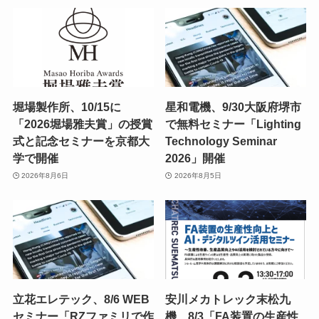
堀場製作所、10/15に
星和電機、9/30大阪府堺市
「2026堀場雅夫賞」の授賞
で無料セミナー「Lighting
式と記念セミナーを京都大
Technology Seminar
学で開催
2026」開催
2026年8月6日
2026年8月5日
立花エレテック、8/6 WEB
安川メカトレック末松九
セミナー「RZファミリで作
機、8/3「FA装置の生産性