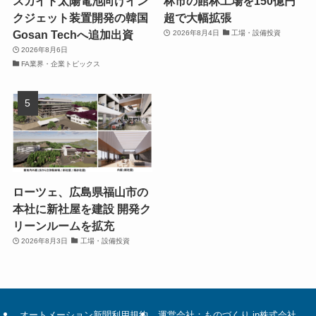
スカイト太陽電池向けイン
林市の館林工場を150億円
クジェット装置開発の韓国
超で大幅拡張
Gosan Techへ追加出資
2026年8月4日
工場・設備投資
2026年8月6日
FA業界・企業トピックス
ローツェ、広島県福山市の
本社に新社屋を建設 開発ク
リーンルームを拡充
2026年8月3日
工場・設備投資
オートメーション新聞利用規約
運営会社：ものづくり.jp株式会社