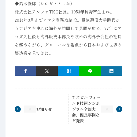
◆高木俊郎（たかぎ・としお）
株式会社アルファTKG社長。1953年長野市生まれ。
2014年3月までアマダ専務取締役。電気通信大学時代か
らアジアを中心に海外を訪問して見聞を広め、77年にア
マダ入社後も海外販売本部長や欧米の海外子会社の社長
を務めながら、グローバルな観点から日本および世界の
製造業を見てきた。
アズビル フィー
ルド技術シンポ
お知らせ
ジウム全国大
会、優良事例な
ど発表