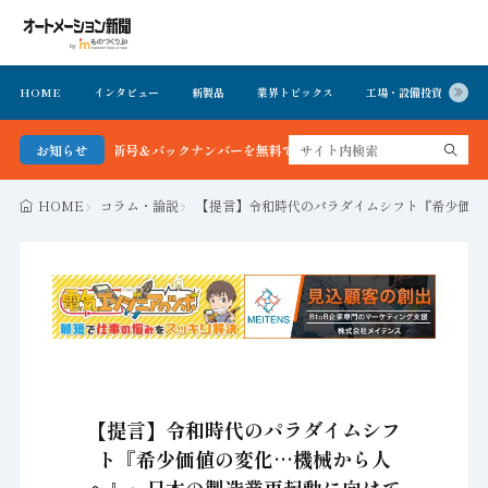
HOME
インタビュー
新製品
業界トピックス
工場・設備投資
イ
新聞 最新号＆バックナンバーを無料で公開中 詳細はこちら
お知らせ
HOME
コラム・論説
【提言】令和時代のパラダイムシフト『希少価値の
【提言】令和時代のパラダイムシフ
ト『希少価値の変化…機械から人