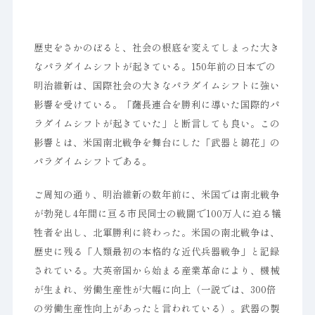
歴史をさかのぼると、社会の根底を変えてしまった大き
なパラダイムシフトが起きている。150年前の日本での
明治維新は、国際社会の大きなパラダイムシフトに強い
影響を受けている。「薩長連合を勝利に導いた国際的パ
ラダイムシフトが起きていた」と断言しても良い。この
影響とは、米国南北戦争を舞台にした「武器と綿花」の
パラダイムシフトである。
ご周知の通り、明治維新の数年前に、米国では南北戦争
が勃発し4年間に亘る市民同士の戦闘で100万人に迫る犠
牲者を出し、北軍勝利に終わった。米国の南北戦争は、
歴史に残る「人類最初の本格的な近代兵器戦争」と記録
されている。大英帝国から始まる産業革命により、機械
が生まれ、労働生産性が大幅に向上（一説では、300倍
の労働生産性向上があったと言われている）。武器の製