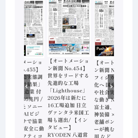
【オートメーショ
【オートメーショ
【オートメーショ
ン新聞 No.454】
ン新聞 No.455】
ン新聞 No.453】
世界をリードする
「経済構造実態調
フィジカルAI本格
先進的な工場
査二次集計結果」
化へ 国産AI開発
「Lighthouse」
2024年製造業 付
や社会実装に活発
2026年は新たに
加価値額86兆円 /
な動き Noetra、
16工場追加 日立
三菱電機とソニー
富士通、日立 / 兵
ヴァンタラ米国工
セミコン AIビジ
神装備 × HMS、
場も選出/ 【イン
ョンセンサで協業
老舗ポンプメーカ
タビュー】
/ IDEC、安全に動
ーが挑むデータ活
RYODEN 八道常
かすセーフティコ
用 など（2026年7