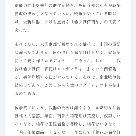
造能力向上や機能の進化が続き、最新兵器の所有が戦争
勝敗の決め手となっていった。戦争をやっている時に
は、最新兵器こそ最も重要な「希少価値商品」の代表で
あった。
それに反し、米国南部で栽培される綿花は、米国の重要
な輸出品であるが、何の進化も希少価値もなく、奴隷を
使って安く作るコモディティーであった。しかし、「武
器は希少価値、綿花はコモディティー」という価値観
が、突然崩壊する日がやってくる。それは、南北戦争終
結の日であり、この日から突然パラダイムシフトが始ま
るのである。
戦争終了により、武器の需要は無くなり、国際的な武器
価格は大暴落。半面、南部の綿花畑は荒廃し、奴隷もい
なくなり、綿花の国際価格が暴騰し、綿花はいきなり
「希少価値商品」となった。一夜にして「綿花が希少価