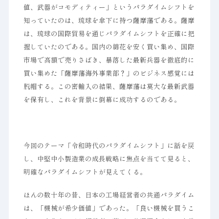
値、武器がコモディティー」というパラダイムシフトを
知っていたのは、琉球を傘下に持つ薩摩藩である。薩摩
は、琉球の国際貿易を通じパラダイムシフトを正確に把
握していたのである。国内の綿花を安く買い集め、国際
市場で高額で売りさばき、暴落した最新兵器を徹底的に
買い集めた「薩摩藩海外事業部？」のビジネス感覚には
脱帽する。この密輸入の結果、薩摩藩は莫大な最新武器
を保有し、これを背景に倒幕に成功するのである。
今回のテーマ「令和時代のパラダイムシフト」に話を戻
し、中堅中小製造業の成長戦略に焦点を当てて見ると、
明確なパラダイムシフトが見えてくる。
ほんの数十年の昔、日本の工場経営者の共通パラダイム
は、「機械が希少価値」であった。「良い機械を買うこ