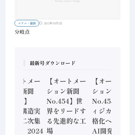
コラム・論説
2012年10月3日
分岐点
最新号ダウンロード
【オートメー
【オートメー
【オートメー
ション新聞
ション新聞
ション新聞
No.455】
No.454】世
No.453】フ
「経済構造実
界をリードす
ィジカルAI本
態調査二次集
る先進的な工
格化へ 国産
計結果」2024
場
AI開発や社会