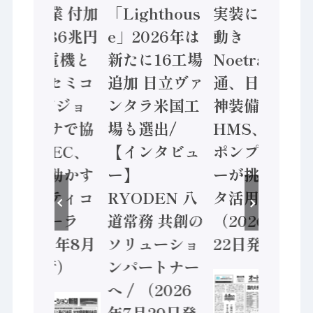
年製造業 付加
「Lighthous
実装に活発な
価値額86兆円
e」2026年は
動き
/ 三菱電機と
新たに16工場
Noetra、富士
ソニーセミコ
追加 日立ヴァ
通、日立 / 兵
ン AIビジョ
ンタラ米国工
神装備 ×
ンセンサで協
場も選出/
HMS、老舗
業 / IDEC、
【インタビュ
ポンプメーカ
安全に動かす
ー】
ーが挑むデー
セーフティコ
RYODEN 八
タ活用 など
ントローラ
道常務 共創の
（2026年7月
（2026年8月
ソリューショ
22日発行）
5日発行）
ンパートナー
へ / （2026
年7月29日発