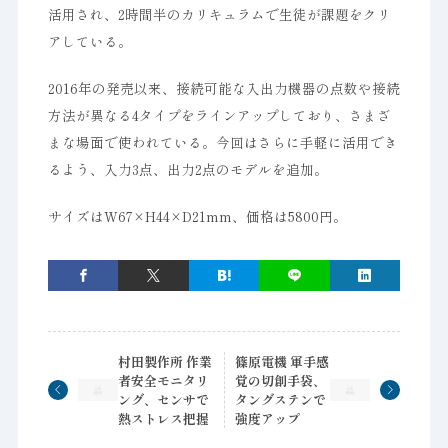
活用され、2時間半のカリキュラムで生徒が課題をクリ
アしている。
2016年の発売以来、接続可能な入出力機器の点数や接続
方法が異なる4タイプをラインアップしており、さまざ
まな場面で使われている。今回はさらに手軽に活用でき
るよう、入力3点、出力2点のモデルを追加。
サイズはW67×H44×D21mm、価格は5800円。
村田製作所 作業
篠原電機 軍手感
者安全モニタリ
覚の切創手袋、
ング、センサで
タングステンで
熱ストレス把握
強度アップ