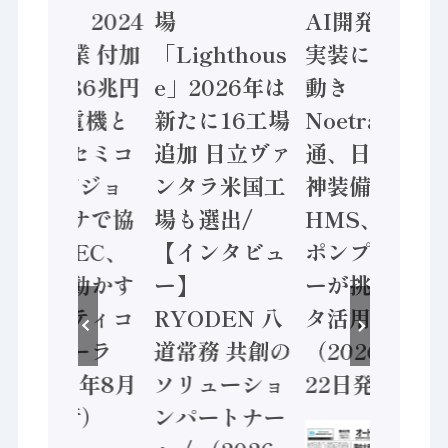
計結果」2024
場
AI開発や社会
年製造業 付加
「Lighthous
実装に活発な
価値額86兆円
e」2026年は
動き
/ 三菱電機と
新たに16工場
Noetra、富士
ソニーセミコ
追加 日立ヴァ
通、日立 / 兵
ン AIビジョ
ンタラ米国工
神装備 ×
ンセンサで協
場も選出/
HMS、老舗
業 / IDEC、
【インタビュ
ポンプメーカ
安全に動かす
ー】
ーが挑むデー
セーフティコ
RYODEN 八
タ活用 など
ントローラ
道常務 共創の
（2026年7月
（2026年8月
ソリューショ
22日発行）
5日発行）
ンパートナー