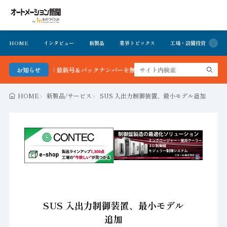
HOME
インタビュー
新製品
業界トピックス
工場・設備投資
イ
ーション新聞 最新号＆バックナンバーを無料で公開中 詳細はこちら
お知らせ
HOME
新製品/サービス
SUS 入出力制御装置、最小モデル追加
SUS 入出力制御装置、最小モデル
追加