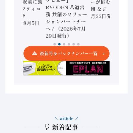
/ IDEC、安全に動
ーが挑むデータ活
RYODEN 八道常
かすセーフティコ
用 など（2026年7
務 共創のソリュー
ントローラ
月22日発行）
ションパートナー
（2026年8月5日
へ / （2026年7月
発行）
29日発行）
最新号＆バックナンバー一覧
article
新着記事