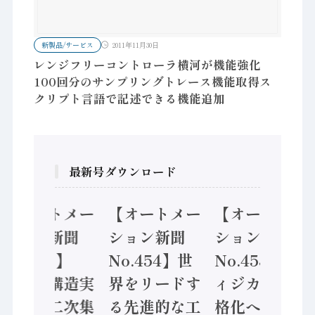
新製品/サービス
2011年11月30日
レンジフリーコントローラ横河が機能強化
100回分のサンプリングトレース機能取得ス
クリプト言語で記述できる機能追加
最新号ダウンロード
【オートメー
【オートメー
【オートメー
ション新聞
ション新聞
ション新聞
No.455】
No.454】世
No.453】フ
「経済構造実
界をリードす
ィジカルAI本
態調査二次集
る先進的な工
格化へ 国産