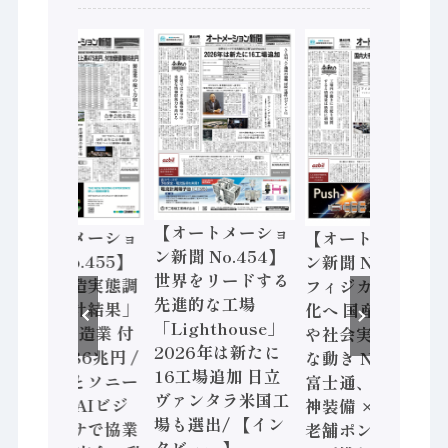
【オートメーショ
【オートメーショ
【オートメーショ
ン新聞 No.454】
ン新聞 No.455】
ン新聞 No.453】
世界をリードする
「経済構造実態調
フィジカルAI本格
先進的な工場
査二次集計結果」
化へ 国産AI開発
「Lighthouse」
2024年製造業 付
や社会実装に活発
2026年は新たに
加価値額86兆円 /
な動き Noetra、
16工場追加 日立
三菱電機とソニー
富士通、日立 / 兵
ヴァンタラ米国工
セミコン AIビジ
神装備 × HMS、
場も選出/ 【イン
ョンセンサで協業
老舗ポンプメーカ
タビュー】