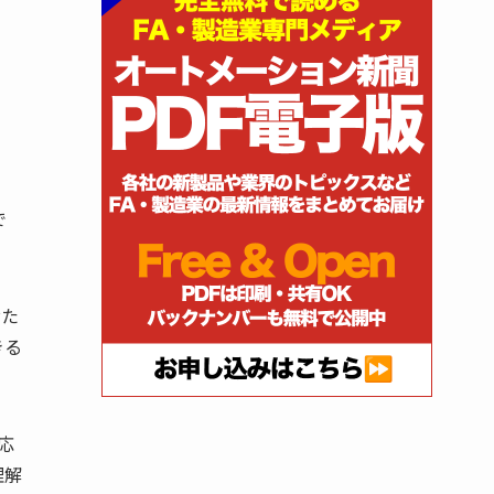
で
おた
きる
応
理解