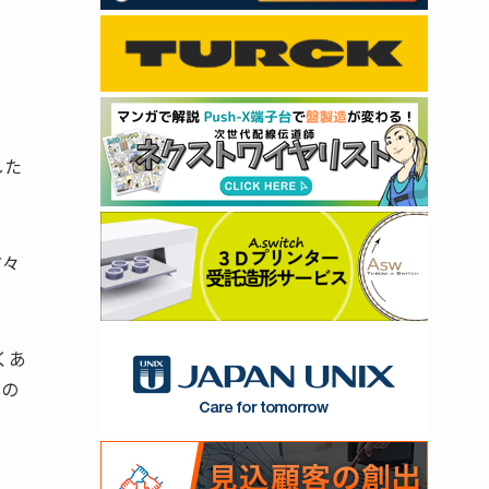
した
方々
くあ
ーの