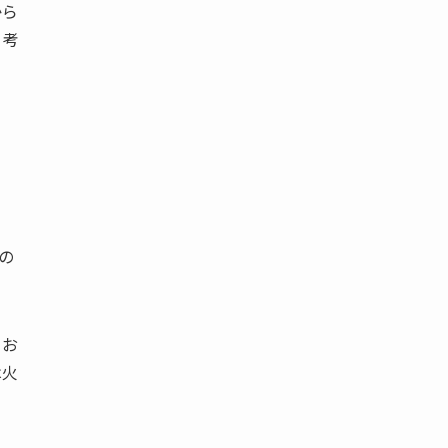
から
う考
ら
の
、お
は火