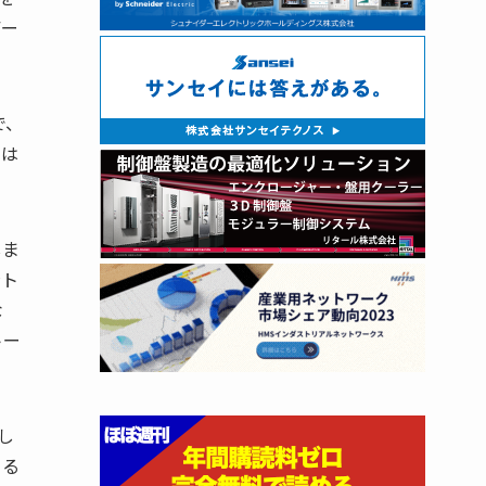
デー
で、
細は
しま
接ト
な
トー
し
きる