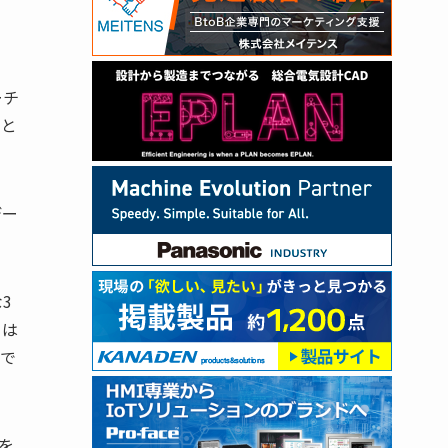
ーチ
』と
デー
3
らは
者で
を