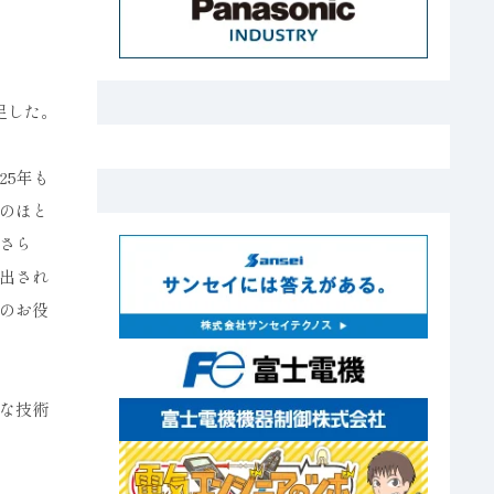
足した。
25年も
のほと
さら
出され
のお役
な技術