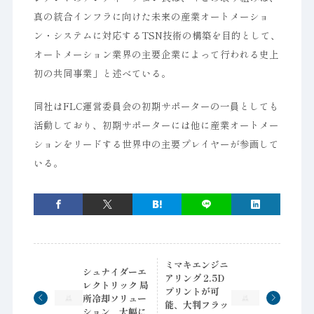
真の統合インフラに向けた未来の産業オートメーショ
ン・システムに対応するTSN技術の構築を目的として、
オートメーション業界の主要企業によって行われる史上
初の共同事業」と述べている。
同社はFLC運営委員会の初期サポーターの一員としても
活動しており、初期サポーターには他に産業オートメー
ションをリードする世界中の主要プレイヤーが参画して
いる。
ミマキエンジニ
シュナイダーエ
アリング 2.5D
レクトリック 局
プリントが可
所冷却ソリュー
能、大判フラッ
ション、大幅に