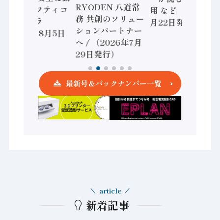
RYODEN 八道常
かすセーフティコ
用 など（2026年7
務 共創のソリュー
ントローラ
月22日発行）
ションパートナー
（2026年8月5日
へ / （2026年7月
発行）
29日発行）
最新号＆バックナンバー一覧
article
新着記事