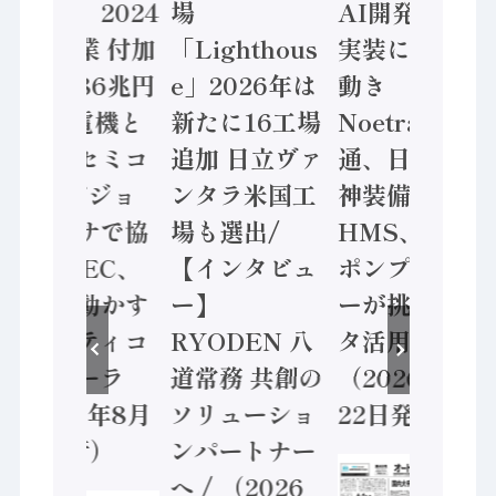
計結果」2024
場
AI開発や社会
年製造業 付加
「Lighthous
実装に活発な
価値額86兆円
e」2026年は
動き
/ 三菱電機と
新たに16工場
Noetra、富士
ソニーセミコ
追加 日立ヴァ
通、日立 / 兵
ン AIビジョ
ンタラ米国工
神装備 ×
ンセンサで協
場も選出/
HMS、老舗
業 / IDEC、
【インタビュ
ポンプメーカ
安全に動かす
ー】
ーが挑むデー
セーフティコ
RYODEN 八
タ活用 など
ントローラ
道常務 共創の
（2026年7月
（2026年8月
ソリューショ
22日発行）
5日発行）
ンパートナー
へ / （2026