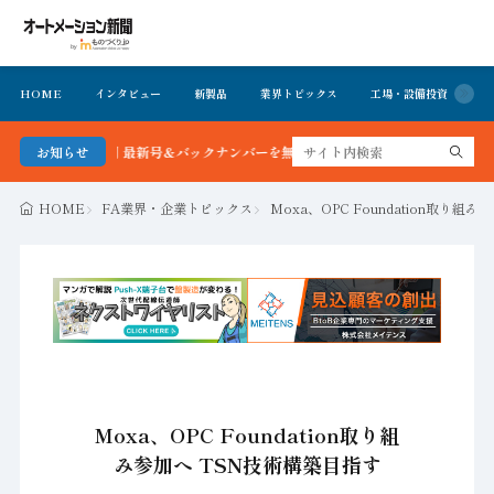
HOME
インタビュー
新製品
業界トピックス
工場・設備投資
イ
ーション新聞 最新号＆バックナンバーを無料で公開中 詳細はこちら
お知らせ
HOME
FA業界・企業トピックス
Moxa、OPC Foundation取り組
Moxa、OPC Foundation取り組
み参加へ TSN技術構築目指す