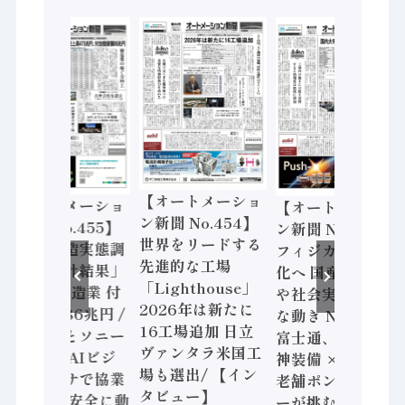
【オートメーショ
【オートメーショ
【オートメーショ
ン新聞 No.454】
ン新聞 No.455】
ン新聞 No.453】
世界をリードする
「経済構造実態調
フィジカルAI本格
先進的な工場
査二次集計結果」
化へ 国産AI開発
「Lighthouse」
2024年製造業 付
や社会実装に活発
2026年は新たに
加価値額86兆円 /
な動き Noetra、
16工場追加 日立
三菱電機とソニー
富士通、日立 / 兵
ヴァンタラ米国工
セミコン AIビジ
神装備 × HMS、
場も選出/ 【イン
ョンセンサで協業
老舗ポンプメーカ
タビュー】
/ IDEC、安全に動
ーが挑むデータ活