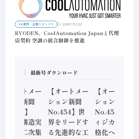
FA業界・企業トピックス
2025年7月22日
RYODEN、CoolAutomation Japanと代理
店契約 空調の統合制御を推進
最新号ダウンロード
【オートメー
【オートメー
【オートメー
ション新聞
ション新聞
ション新聞
No.455】
No.454】世
No.453】フ
「経済構造実
界をリードす
ィジカルAI本
態調査二次集
る先進的な工
格化へ 国産