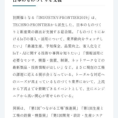
初開催となる「INDUSTRY-FRONTIER2019」は、
TECHNO-FRONTIERから派生した、日本のものづく
りと新産業の創出を支援する総合展。「ものづくりにお
けるIoTの導入・活用について、業界動向をウォッチし
たい」「最適生産、予知保全、品質向上、省人化など
IoT・AIに関する技術や事例を知りたい」「情報活用に
必要なセンサ、機器・装置、制御、ネットワークなどの
最新製品・技術情報がほしい」など、まさに現在の工場
の課題に応える展示会となっている。トータルな対応へ
のニーズが高まっているものづくり業界において、上流
から下流までを俯瞰できるイベントとして、主にエンジ
ニアから高い関心が寄せられている。
同展は、「第1回“つながる工場”推進展」「第1回生産と
工場の設備・機器展」「第1回開発・設計・生産システ