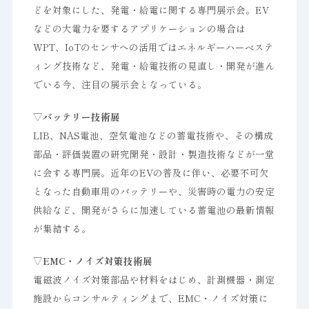
どを対象にした、発電・給電に関する専門展示会。EV
などの大電力を要するアプリケーションの場合は
WPT、IoTのセンサへの活用ではエネルギーハーベステ
ィング技術など、発電・給電技術の見直し・開発が進ん
でいる今、注目の展示会となっている。
▽バッテリー技術展
LIB、NAS電池、空気電池などの蓄電技術や、その構成
部品・評価装置の研究開発・設計・製造技術などが一堂
に会する専門展。近年のEVの普及に伴い、必要不可欠
となった自動車用のバッテリーや、災害時の電力の安定
供給など、開発がさらに加速している蓄電池の最新情報
が集結する。
▽EMC・ノイズ対策技術展
電磁波ノイズ対策部品や材料をはじめ、計測機器・測定
施設からコンサルティングまで、EMC・ノイズ対策に