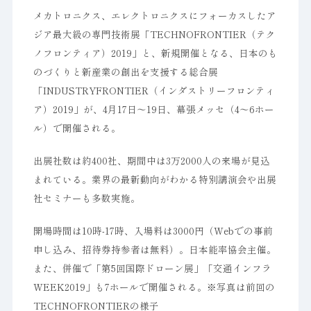
メカトロニクス、エレクトロニクスにフォーカスしたア
ジア最大級の専門技術展「TECHNOFRONTIER（テク
ノフロンティア）2019」と、新規開催となる、日本のも
のづくりと新産業の創出を支援する総合展
「INDUSTRYFRONTIER（インダストリーフロンティ
ア）2019」が、4月17日～19日、幕張メッセ（4～6ホー
ル）で開催される。
出展社数は約400社、期間中は3万2000人の来場が見込
まれている。業界の最新動向がわかる特別講演会や出展
社セミナーも多数実施。
開場時間は10時-17時、入場料は3000円（Webでの事前
申し込み、招待券持参者は無料）。日本能率協会主催。
また、併催で「第5回国際ドローン展」「交通インフラ
WEEK2019」も7ホールで開催される。※写真は前回の
TECHNOFRONTIERの様子