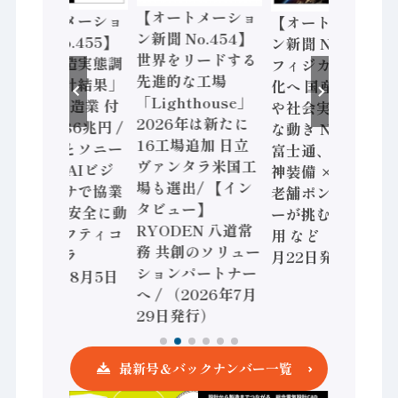
【オートメーショ
【オートメーショ
【オートメーショ
ン新聞 No.454】
ン新聞 No.455】
ン新聞 No.453】
世界をリードする
「経済構造実態調
フィジカルAI本格
先進的な工場
査二次集計結果」
化へ 国産AI開発
「Lighthouse」
2024年製造業 付
や社会実装に活発
2026年は新たに
加価値額86兆円 /
な動き Noetra、
16工場追加 日立
三菱電機とソニー
富士通、日立 / 兵
ヴァンタラ米国工
セミコン AIビジ
神装備 × HMS、
場も選出/ 【イン
ョンセンサで協業
老舗ポンプメーカ
タビュー】
/ IDEC、安全に動
ーが挑むデータ活
RYODEN 八道常
かすセーフティコ
用 など（2026年7
務 共創のソリュー
ントローラ
月22日発行）
ションパートナー
（2026年8月5日
へ / （2026年7月
発行）
29日発行）
最新号＆バックナンバー一覧