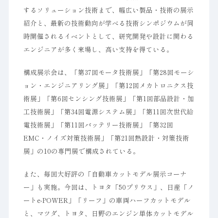
するソリューション技術まで、幅広い製品・技術の展示
紹介と、最新の技術動向が学べる技術シンポジウムが同
時開催されるイベントとして、研究開発や設計に関わる
エンジニアが多く来場し、高い支持を得ている。
構成展示会は、「第37回モータ技術展」「第28回モーシ
ョン・エンジニアリング展」「第12回メカトロニクス技
術展」「第6回センシング技術展」「第1回部品設計・加
工技術展」「第34回電源システム展」「第11回次世代給
電技術展」「第11回バッテリー技術展」「第32回
EMC・ノイズ対策技術展」「第21回熱設計・対策技術
展」の10の専門展で構成されている。
また、毎回大好評の「自動車カットモデル展示コーナ
ー」も実施。今回は、トヨタ「50プリウス」、日産「ノ
ートe-POWER」「リーフ」の車両ハーフカットモデル
と、マツダ、トヨタ、日野のエンジン単体カットモデル