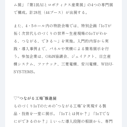
ム展」「第1回AIとロボティクス産業展」の4つの専門展
で構成。計28社（44ブース）が出展する。
また、4・5ホール内の特設会場では、特別企画「IoTが
拓く次世代ものづくりの世界～生産現場のIoTがわか
る、つながる、できる～」を実施。入門的内容から実
践・導入事例まで、パネルや実機による簡易展示を行
う。参加企業は、ORiN協議会、ジェイテクト、日立産
機システム、ファナック、三菱電機、安川電機、WIBU-
SYSTEMS。
▽“つながる工場”推進展
ものづくりIoTのための“つながる工場”を実現する製
品・技術を一堂に展示。「IoTとは何か？」「IoTでな
にができるのか？」といった導入段階の相談から、専門