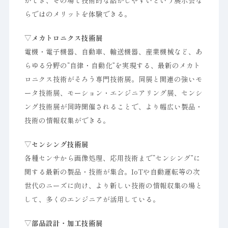
ができ、その場で技術的な話がしやすいという展示会な
らではのメリットを体験できる。
▽メカトロニクス技術展
電機・電子機器、自動車、輸送機器、産業機械など、あ
らゆる分野の“自律・自動化”を実現する、最新のメカト
ロニクス技術がそろう専門技術展。同展と関連の強いモ
ータ技術展、モーション・エンジニアリング展、センシ
ング技術展が同時開催されることで、より幅広い製品・
技術の情報収集ができる。
▽センシング技術展
各種センサから画像処理、応用技術まで“センシング”に
関する最新の製品・技術が集合。IoTや自動運転等の次
世代のニーズに向け、より新しい技術の情報収集の場と
して、多くのエンジニアが活用している。
▽部品設計・加工技術展