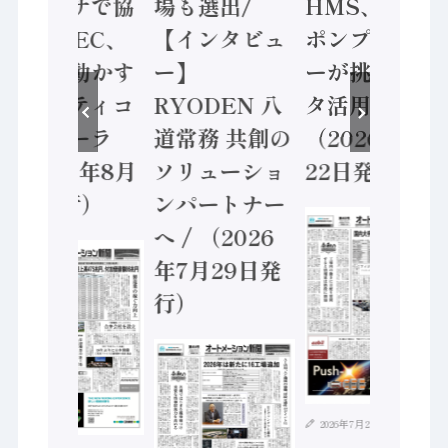
ンセンサで協
場も選出/
HMS、老舗
業 / IDEC、
【インタビュ
ポンプメーカ
安全に動かす
ー】
ーが挑むデー
セーフティコ
RYODEN 八
タ活用 など
ントローラ
道常務 共創の
（2026年7月
（2026年8月
ソリューショ
22日発行）
5日発行）
ンパートナー
へ / （2026
年7月29日発
行）
2026年7月21日