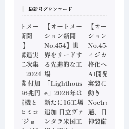
最新号ダウンロード
【オートメー
【オートメー
【オートメー
ション新聞
ション新聞
ション新聞
No.455】
No.454】世
No.453】フ
「経済構造実
界をリードす
ィジカルAI本
態調査二次集
る先進的な工
格化へ 国産
計結果」2024
場
AI開発や社会
年製造業 付加
「Lighthous
実装に活発な
価値額86兆円
e」2026年は
動き
/ 三菱電機と
新たに16工場
Noetra、富士
ソニーセミコ
追加 日立ヴァ
通、日立 / 兵
ン AIビジョ
ンタラ米国工
神装備 ×