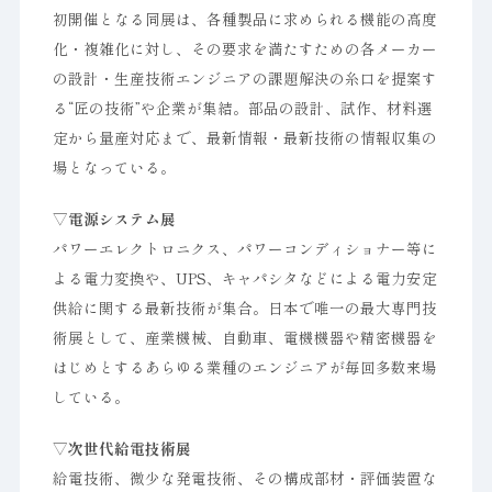
初開催となる同展は、各種製品に求められる機能の高度
化・複雑化に対し、その要求を満たすための各メーカー
の設計・生産技術エンジニアの課題解決の糸口を提案す
る“匠の技術”や企業が集結。部品の設計、試作、材料選
定から量産対応まで、最新情報・最新技術の情報収集の
場となっている。
▽電源システム展
パワーエレクトロニクス、パワーコンディショナー等に
よる電力変換や、UPS、キャパシタなどによる電力安定
供給に関する最新技術が集合。日本で唯一の最大専門技
術展として、産業機械、自動車、電機機器や精密機器を
はじめとするあらゆる業種のエンジニアが毎回多数来場
している。
▽次世代給電技術展
給電技術、微少な発電技術、その構成部材・評価装置な