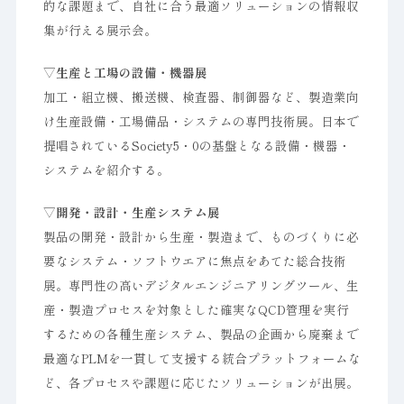
的な課題まで、自社に合う最適ソリューションの情報収
集が行える展示会。
▽生産と工場の設備・機器展
加工・組立機、搬送機、検査器、制御器など、製造業向
け生産設備・工場備品・システムの専門技術展。日本で
提唱されているSociety5・0の基盤となる設備・機器・
システムを紹介する。
▽開発・設計・生産システム展
製品の開発・設計から生産・製造まで、ものづくりに必
要なシステム・ソフトウエアに焦点をあてた総合技術
展。専門性の高いデジタルエンジニアリングツール、生
産・製造プロセスを対象とした確実なQCD管理を実行
するための各種生産システム、製品の企画から廃棄まで
最適なPLMを一貫して支援する統合プラットフォームな
ど、各プロセスや課題に応じたソリューションが出展。