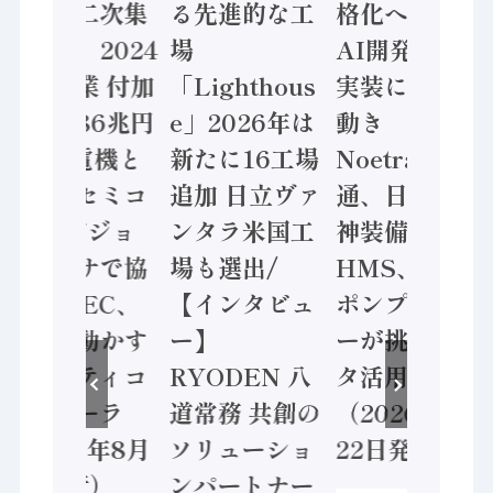
態調査二次集
る先進的な工
格化へ 国産
計結果」2024
場
AI開発や社会
年製造業 付加
「Lighthous
実装に活発な
価値額86兆円
e」2026年は
動き
/ 三菱電機と
新たに16工場
Noetra、富士
ソニーセミコ
追加 日立ヴァ
通、日立 / 兵
ン AIビジョ
ンタラ米国工
神装備 ×
ンセンサで協
場も選出/
HMS、老舗
業 / IDEC、
【インタビュ
ポンプメーカ
安全に動かす
ー】
ーが挑むデー
セーフティコ
RYODEN 八
タ活用 など
ントローラ
道常務 共創の
（2026年7月
（2026年8月
ソリューショ
22日発行）
5日発行）
ンパートナー