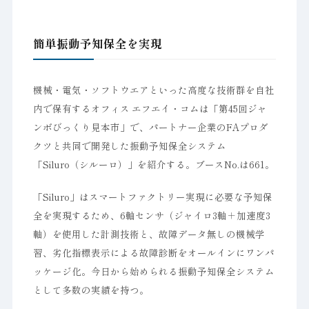
簡単振動予知保全を実現
機械・電気・ソフトウエアといった高度な技術群を自社
内で保有するオフィス エフエイ・コムは「第45回ジャ
ンボびっくり見本市」で、パートナー企業のFAプロダ
クツと共同で開発した振動予知保全システム
「Siluro（シルーロ）」を紹介する。ブースNo.は661。
「Siluro」はスマートファクトリー実現に必要な予知保
全を実現するため、6軸センサ（ジャイロ3軸＋加速度3
軸）を使用した計測技術と、故障データ無しの機械学
習、劣化指標表示による故障診断をオールインにワンパ
ッケージ化。今日から始められる振動予知保全システム
として多数の実績を持つ。