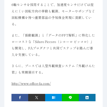
6軸センサを採用することで、加速度センサだけでは捉
えにくい回転方向の挙動も観測、モーターやポンプなど
回転機構を持つ重要部品の予知保全実現に貢献してい
る。
また、「振動観測」と「データのFFT解析」に特化した
ローコストな「Siluro Piccoro（シルーロ ピッコロ）」
も開発し、FAプロダクツと共同でステップを踏んだ導
入を支援している。
さらに、ブースでは人型外観検査システム「外観けんた
君」も実機展示する。
http://www.office-fa.com/