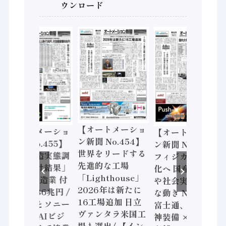
ウンロード
【オートメーショ
【オートメーショ
【オートメーショ
ン新聞 No.454】
ン新聞 No.455】
ン新聞 No.453】
世界をリードする
「経済構造実態調
フィジカルAI本格
先進的な工場
査二次集計結果」
化へ 国産AI開発
「Lighthouse」
2024年製造業 付
や社会実装に活発
2026年は新たに
加価値額86兆円 /
な動き Noetra、
16工場追加 日立
三菱電機とソニー
富士通、日立 / 兵
ヴァンタラ米国工
セミコン AIビジ
神装備 × HMS、
場も選出/ 【イン