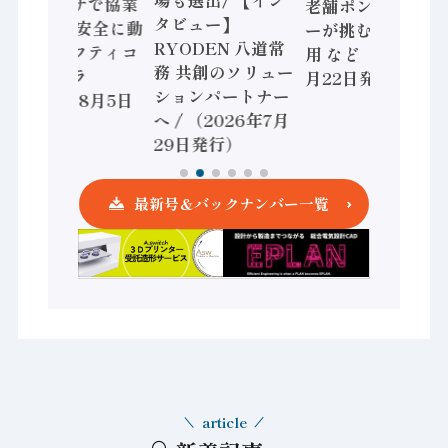
ョンセンサで協業
老舗ポンプメーカ
タビュー】
/ IDEC、安全に動
ーが挑むデータ活
RYODEN 八道常
かすセーフティコ
用 など（2026年7
務 共創のソリュー
ントローラ
月22日発行）
ションパートナー
（2026年8月5日
へ / （2026年7月
発行）
29日発行）
最新号＆バックナンバー一覧
article