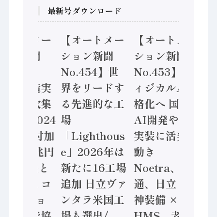
最新号ダウンロード
メー
【オートメー
【オートメー
【オート
聞
ション新聞
ション新聞
ション新
No.454】世
No.453】フ
No.455】
造実
界をリードす
ィジカルAI本
「経済構
次集
る先進的な工
格化へ 国産
態調査二
024
場
AI開発や社会
計結果」2
付加
「Lighthous
実装に活発な
年製造業 
兆円
e」2026年は
動き
価値額86
機と
新たに16工場
Noetra、富士
/ 三菱電
ミコ
追加 日立ヴァ
通、日立 / 兵
ソニーセ
ョ
ンタラ米国工
神装備 ×
ン AIビ
で協
場も選出/
HMS、老舗
ンセンサ