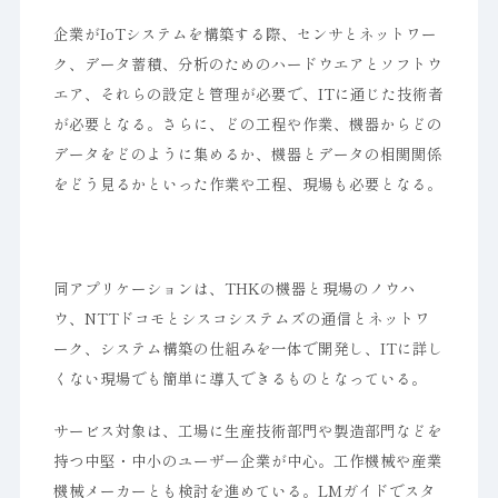
企業がIoTシステムを構築する際、センサとネットワー
ク、データ蓄積、分析のためのハードウエアとソフトウ
エア、それらの設定と管理が必要で、ITに通じた技術者
が必要となる。さらに、どの工程や作業、機器からどの
データをどのように集めるか、機器とデータの相関関係
をどう見るかといった作業や工程、現場も必要となる。
同アプリケーションは、THKの機器と現場のノウハ
ウ、NTTドコモとシスコシステムズの通信とネットワ
ーク、システム構築の仕組みを一体で開発し、ITに詳し
くない現場でも簡単に導入できるものとなっている。
サービス対象は、工場に生産技術部門や製造部門などを
持つ中堅・中小のユーザー企業が中心。工作機械や産業
機械メーカーとも検討を進めている。LMガイドでスタ