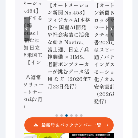
【オートメーショ
【オートメーショ
【オートメーショ
ン新聞 No.454】
ン新聞 No.453】
ン新聞 No.452】
世界をリードする
フィジカルAI本格
ロックウェル「ス
先進的な工場
化へ 国産AI開発
マートマニュファ
「Lighthouse」
や社会実装に活発
クチャリング報告
2026年は新たに
な動き Noetra、
書2026」、日本
16工場追加 日立
富士通、日立 / 兵
はスピード感に課
ヴァンタラ米国工
神装備 × HMS、
題 / パナソニック
場も選出/ 【イン
老舗ポンプメーカ
インダストリー、
タビュー】
ーが挑むデータ活
モーション事業強
RYODEN 八道常
用 など（2026年7
化 / オムロン 機械
務 共創のソリュー
月22日発行）
安全設計支援
ションパートナー
（2026年7月15日
へ / （2026年7月
発行）
29日発行）
最新号＆バックナンバー一覧