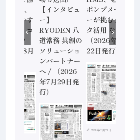
C、
【インタビュ
ポンプメーカ
業 / IDE
かす
ー】
ーが挑むデー
安全に動
ィコ
RYODEN 八
タ活用 など
セーフテ
ラ
道常務 共創の
（2026年7月
ントロー
8月
ソリューショ
22日発行）
（2026
ンパートナー
5日発行
へ / （2026
年7月29日発
行）
2026年7月21日
2026年8月4日