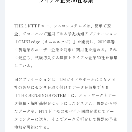
ライアル企業50社募集
THKとNTTドコモ、シスコシステムズは、簡単で安
全、グローバルで運用できる予兆検知アプリケーション
「OMNI edge（オムニエッジ）」を開発し、2019年春
に製造業のユーザー企業を対象に商用化を進める。それ
に先立ち、試験導入する無償トライアル企業50社を募集
している。
同アプリケーションは、LMガイドやボールねじなど同
社の製品にセンサを取り付けてデータを収集できる
「THK SENSING SYSTEM」に、ネットワークとデー
タ蓄積・解析基盤をセットにしたシステム。機器から得
たデータを、NTTドコモのモバイル回線を通じてデー
タセンターに送り、そこでデータ分析をして機器の予兆
検知を可能にする。