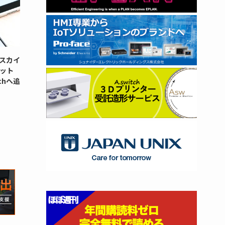
スカイ
ット
chへ追