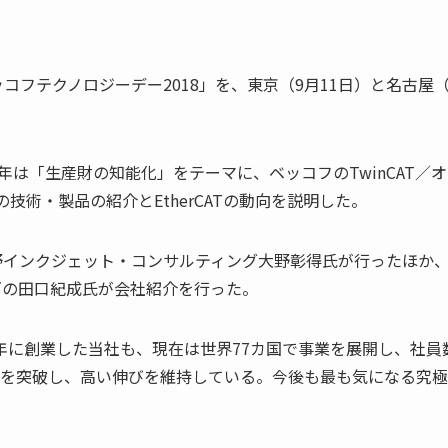
フテクノロジーデー2018」を、東京（9月11日）と名古屋（
は「生産財の知能化」をテーマに、ベッコフのTwinCAT／オ
の技術・製品の紹介とEtherCATの動向を説明した。
野インクジェット・コンサルティング大野彰得氏が行ったほか
ズの田口紀成氏が会社紹介を行った。
0年に創業した当社も、現在は世界77カ国で事業を展開し、社員
0億円を突破し、高い伸びを維持している。今後も最も気になる究