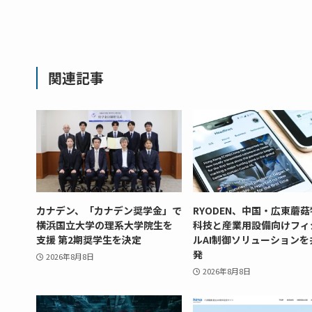
関連記事
カナデン、「カナデン奨学金」で
RYODEN、中国・広東蘑
横浜国立大学の理系大学院生を
科技と産業用設備向けフィ
支援 第2期奨学生を決定
ルAI制御ソリューションを
発
2026年8月8日
2026年8月8日