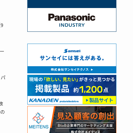
9
ー
、パ
数
極の