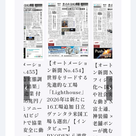
【オートメーショ
【オートメーショ
【オートメーショ
ン新聞 No.454】
ン新聞 No.455】
ン新聞 No.453】
世界をリードする
「経済構造実態調
フィジカルAI本格
先進的な工場
査二次集計結果」
化へ 国産AI開発
「Lighthouse」
2024年製造業 付
や社会実装に活発
2026年は新たに
加価値額86兆円 /
な動き Noetra、
16工場追加 日立
三菱電機とソニー
富士通、日立 / 兵
ヴァンタラ米国工
セミコン AIビジ
神装備 × HMS、
場も選出/ 【イン
ョンセンサで協業
老舗ポンプメーカ
タビュー】
/ IDEC、安全に動
ーが挑むデータ活
RYODEN 八道常