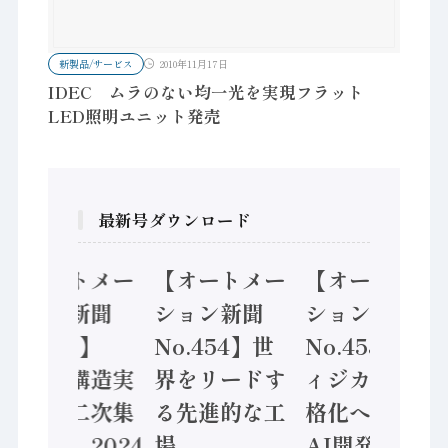
新製品/サービス
2010年11月17日
IDEC ムラのない均一光を実現フラット
LED照明ユニット発売
最新号ダウンロード
【オートメー
【オートメー
【オートメー
ション新聞
ション新聞
ション新聞
No.455】
No.454】世
No.453】フ
「経済構造実
界をリードす
ィジカルAI本
態調査二次集
る先進的な工
格化へ 国産
計結果」2024
場
AI開発や社会