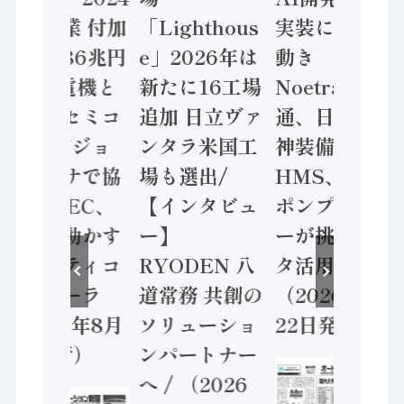
年製造業 付加
「Lighthous
実装に活発な
価値額86兆円
e」2026年は
動き
/ 三菱電機と
新たに16工場
Noetra、富士
ソニーセミコ
追加 日立ヴァ
通、日立 / 兵
ン AIビジョ
ンタラ米国工
神装備 ×
ンセンサで協
場も選出/
HMS、老舗
業 / IDEC、
【インタビュ
ポンプメーカ
安全に動かす
ー】
ーが挑むデー
セーフティコ
RYODEN 八
タ活用 など
ントローラ
道常務 共創の
（2026年7月
（2026年8月
ソリューショ
22日発行）
5日発行）
ンパートナー
へ / （2026