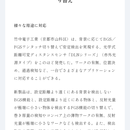
り替え
様々な用途に対応
竹中電子工業（京都市山科区）は、背景に応じてBGS／
FGSワンタッチ切り替えで安定検出を実現する、光学式
距離可変ディスタンスセンサ「DLNシリーズ」（赤外光
源タイプ）をこのほど発売した。ワークの有無、位置決
め、通過検知など、一台でさまざまなアプリケーション
に対応することができる。
新製品は、設定距離より遠くにある背景を検出しない
BGS機能と、設定距離より近くにある物体と、反射光量
が極端に小さい物体を検出するFGS機能の切り替えで、
巻き厚量の検知やコンベア上の薄物ワークの有無、反射
光量が極端に小さなワークなども検出する。また、検出