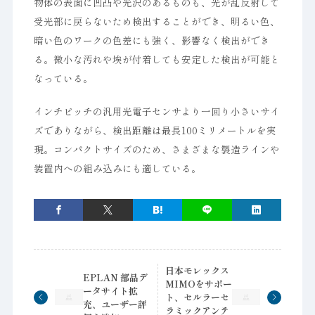
物体の表面に凹凸や光沢のあるものも、光が乱反射して
受光部に戻らないため検出することができ、明るい色、
暗い色のワークの色差にも強く、影響なく検出ができ
る。微小な汚れや埃が付着しても安定した検出が可能と
なっている。
インチピッチの汎用光電子センサより一回り小さいサイ
ズでありながら、検出距離は最長100ミリメートルを実
現。コンパクトサイズのため、さまざまな製造ラインや
装置内への組み込みにも適している。
日本モレックス
EPLAN 部品デ
MIMOをサポー
ータサイト拡
ト、セルラーセ
充、ユーザー評
ラミックアンテ