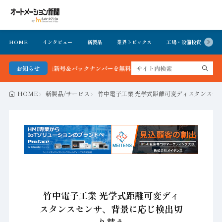
HOME
インタビュー
新製品
業界トピックス
工場・設備投資
イ
ョン新聞 最新号＆バックナンバーを無料で公開中 詳細はこちら
お知らせ
HOME
新製品/サービス
竹中電子工業 光学式距離可変ディスタンスセ
竹中電子工業 光学式距離可変ディ
スタンスセンサ、背景に応じ検出切