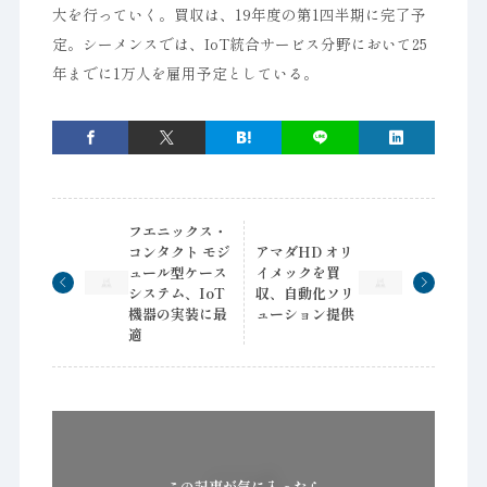
大を行っていく。買収は、19年度の第1四半期に完了予
定。シーメンスでは、IoT統合サービス分野において25
年までに1万人を雇用予定としている。
フエニックス・
コンタクト モジ
アマダHD オリ
ュール型ケース
イメックを買
システム、IoT
収、自動化ソリ
機器の実装に最
ューション提供
適
この記事が気に入ったら