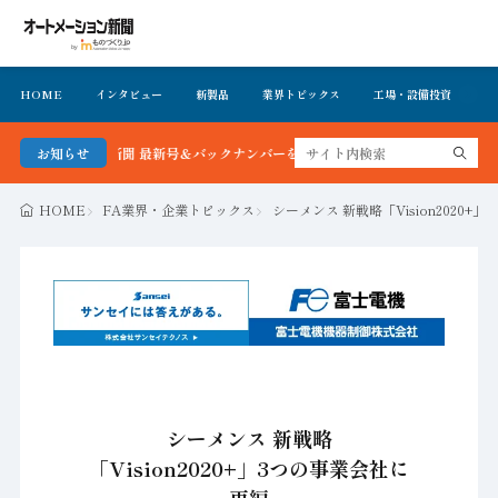
HOME
インタビュー
新製品
業界トピックス
工場・設備投資
イ
ーション新聞 最新号＆バックナンバーを無料で公開中 詳細はこちら
お知らせ
HOME
FA業界・企業トピックス
シーメンス 新戦略「Vision2020+
シーメンス 新戦略
「Vision2020+」3つの事業会社に