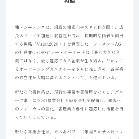
再編
独・シーメンスは、組織の簡素化やスリム化を図り、成
長スピードを加速し収益性を高め、長期的な価値を創出
する戦略「Vision2020＋」を発表した。シーメンスAG
の社長兼CEOのジョー・ケーザー氏は「最も大きな企
業ではなく、最も適応できる企業が生き残る。だからこ
そオーナーシップカルチャーをさらに推し進め、各事業
の独立性を大幅に高めることとした」と述べている。
新たな企業体系は、現行の事業本部階層をなくし、グル
ープ傘下に3つの事業会社と戦略会社を配置し、顧客へ
のフォーカスの強化、各産業の要件に適応した活動を行
っていくとしている。
新たな事業会社は、ガス＆パワー（米国テキサス州ヒュ