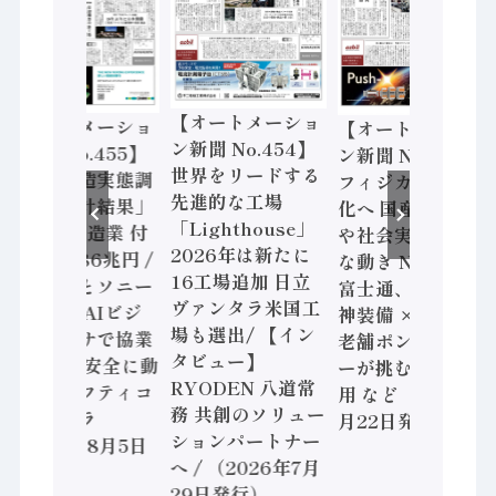
【オートメーショ
【オートメーショ
【オートメーショ
ン新聞 No.454】
ン新聞 No.455】
ン新聞 No.453】
世界をリードする
「経済構造実態調
フィジカルAI本格
先進的な工場
査二次集計結果」
化へ 国産AI開発
「Lighthouse」
2024年製造業 付
や社会実装に活発
2026年は新たに
加価値額86兆円 /
な動き Noetra、
16工場追加 日立
三菱電機とソニー
富士通、日立 / 兵
ヴァンタラ米国工
セミコン AIビジ
神装備 × HMS、
場も選出/ 【イン
ョンセンサで協業
老舗ポンプメーカ
タビュー】
/ IDEC、安全に動
ーが挑むデータ活
RYODEN 八道常
かすセーフティコ
用 など（2026年7
務 共創のソリュー
ントローラ
月22日発行）
ションパートナー
（2026年8月5日
へ / （2026年7月
発行）
29日発行）