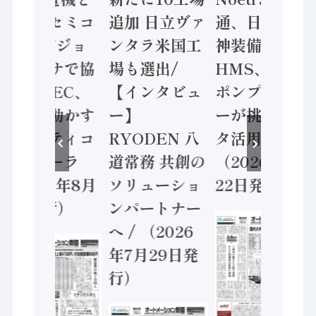
ソニーセミコ
追加 日立ヴァ
通、日立 / 兵
ン AIビジョ
ンタラ米国工
神装備 ×
ンセンサで協
場も選出/
HMS、老舗
業 / IDEC、
【インタビュ
ポンプメーカ
安全に動かす
ー】
ーが挑むデー
セーフティコ
RYODEN 八
タ活用 など
ントローラ
道常務 共創の
（2026年7月
（2026年8月
ソリューショ
22日発行）
5日発行）
ンパートナー
へ / （2026
年7月29日発
行）