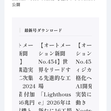
公開
最新号ダウンロード
【オートメー
【オートメー
【オートメー
ション新聞
ション新聞
ション新聞
No.455】
No.454】世
No.453】フ
「経済構造実
界をリードす
ィジカルAI本
態調査二次集
る先進的な工
格化へ 国産
計結果」2024
場
AI開発や社会
年製造業 付加
「Lighthous
実装に活発な
価値額86兆円
e」2026年は
動き
/ 三菱電機と
新たに16工場
Noetra、富士