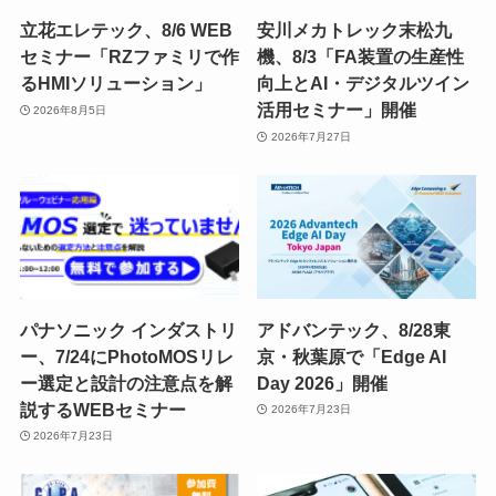
立花エレテック、8/6 WEB
安川メカトレック末松九
セミナー「RZファミリで作
機、8/3「FA装置の生産性
るHMIソリューション」
向上とAI・デジタルツイン
活用セミナー」開催
2026年8月5日
2026年7月27日
パナソニック インダストリ
アドバンテック、8/28東
ー、7/24にPhotoMOSリレ
京・秋葉原で「Edge AI
ー選定と設計の注意点を解
Day 2026」開催
説するWEBセミナー
2026年7月23日
2026年7月23日