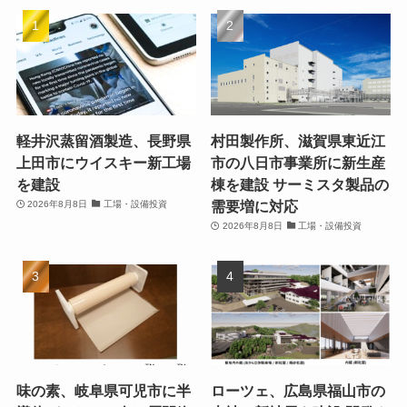
軽井沢蒸留酒製造、長野県
村田製作所、滋賀県東近江
上田市にウイスキー新工場
市の八日市事業所に新生産
を建設
棟を建設 サーミスタ製品の
需要増に対応
2026年8月8日
工場・設備投資
2026年8月8日
工場・設備投資
味の素、岐阜県可児市に半
ローツェ、広島県福山市の