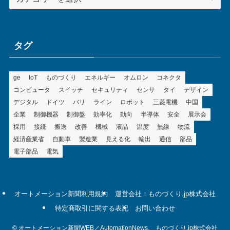
テ
ゴ
リ
ー
タグ
ge
IoT
ものづくり
エネルギー
オムロン
コネクタ
コンピュータ
スイッチ
セキュリティ
センサ
タイ
デザイン
デジタル
ドイツ
バリ
ライン
ロボット
三菱電機
中国
企業
制御機器
制御盤
効率化
動向
半導体
安全
展示会
採用
接続
搬送
改善
機械
液晶
温度
無線
物流
経済産業省
自動車
製造業
見える化
輸出
通信
部品
電子部品
電気
オートメーション新聞利用規約
運営会社：ものづくり.jp株式会社
特定商取引に関する表記
お問い合わせ
©
オートメーション新聞WEB／AutomationNews. ものづくり.jp株式会社