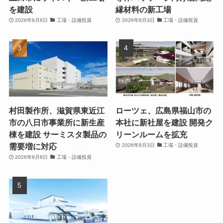
を建設
縁材料の新工場
2026年8月8日
工場・設備投資
2026年8月3日
工場・設備投資
村田製作所、滋賀県東近江
ローツェ、広島県福山市の
市の八日市事業所に新生産
本社に新社屋を建設 開発ク
棟を建設 サーミスタ製品の
リーンルームを拡充
需要増に対応
2026年8月3日
工場・設備投資
2026年8月8日
工場・設備投資