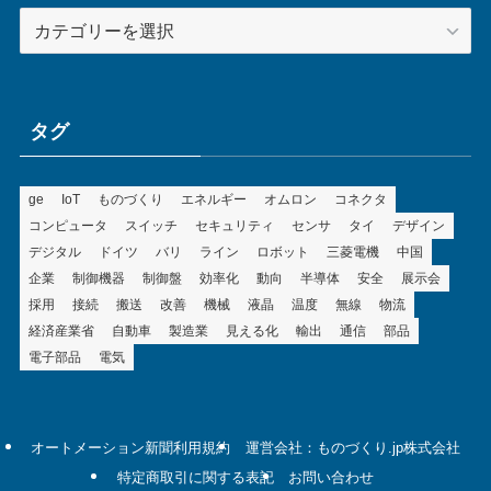
カ
テ
ゴ
リ
ー
タグ
ge
IoT
ものづくり
エネルギー
オムロン
コネクタ
コンピュータ
スイッチ
セキュリティ
センサ
タイ
デザイン
デジタル
ドイツ
バリ
ライン
ロボット
三菱電機
中国
企業
制御機器
制御盤
効率化
動向
半導体
安全
展示会
採用
接続
搬送
改善
機械
液晶
温度
無線
物流
経済産業省
自動車
製造業
見える化
輸出
通信
部品
電子部品
電気
オートメーション新聞利用規約
運営会社：ものづくり.jp株式会社
特定商取引に関する表記
お問い合わせ