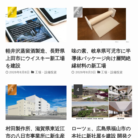
軽井沢蒸留酒製造、長野県
味の素、岐阜県可児市に半
上田市にウイスキー新工場
導体パッケージ向け層間絶
を建設
縁材料の新工場
2026年8月8日
工場・設備投資
2026年8月3日
工場・設備投資
村田製作所、滋賀県東近江
ローツェ、広島県福山市の
市の八日市事業所に新生産
本社に新社屋を建設 開発ク