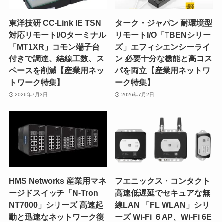
東洋技研 CC-Link IE TSN
ターク・ジャパン 耐環境型
対応リモートI/Oターミナル
リモートI/O「TBENシリー
「MT1XR」コモン端子台
ズ」エフィシエンシーライ
付きで調達、結線工数、ス
ン 必要十分な機能と高コス
ペースを削減【産業用ネッ
パを両立【産業用ネットワ
トワーク特集】
ーク特集】
2026年7月3日
2026年7月2日
HMS Networks 産業用マネ
フエニックス・コンタクト
ージドスイッチ「N-Tron
高速低遅延でセキュアな無
NT7000」シリーズ 高速起
線LAN 「FL WLAN」シリ
動と迅速なネットワーク復
ーズ Wi-Fi ６AP、Wi-Fi 6E