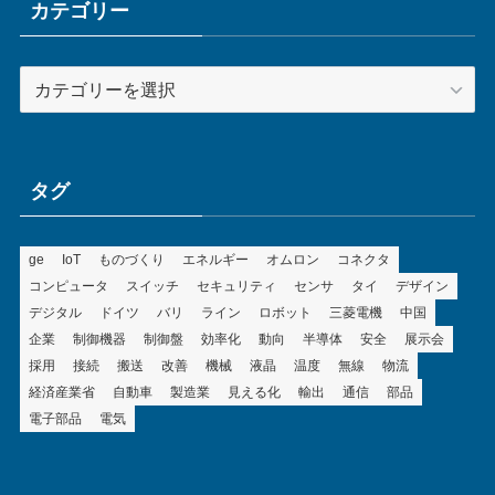
ブ
カテゴリー
カ
テ
ゴ
リ
ー
タグ
ge
IoT
ものづくり
エネルギー
オムロン
コネクタ
コンピュータ
スイッチ
セキュリティ
センサ
タイ
デザイン
デジタル
ドイツ
バリ
ライン
ロボット
三菱電機
中国
企業
制御機器
制御盤
効率化
動向
半導体
安全
展示会
採用
接続
搬送
改善
機械
液晶
温度
無線
物流
経済産業省
自動車
製造業
見える化
輸出
通信
部品
電子部品
電気