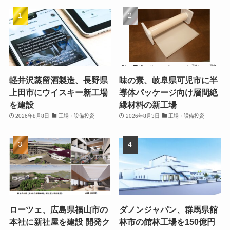
軽井沢蒸留酒製造、長野県
味の素、岐阜県可児市に半
上田市にウイスキー新工場
導体パッケージ向け層間絶
を建設
縁材料の新工場
2026年8月8日
工場・設備投資
2026年8月3日
工場・設備投資
ローツェ、広島県福山市の
ダノンジャパン、群馬県館
本社に新社屋を建設 開発ク
林市の館林工場を150億円