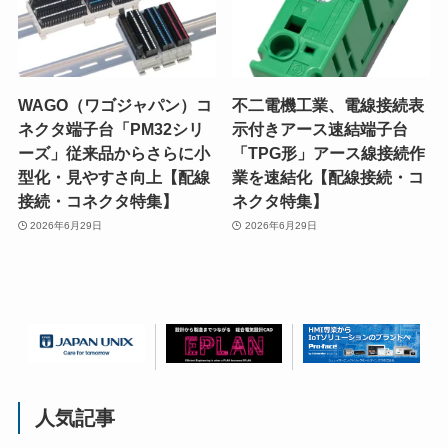
WAGO（ワゴジャパン）コ
不二電機工業、電線接続表
ネクタ端子台「PM32シリ
示付きアース速結端子台
ーズ」従来品からさらに小
「TPG形」アース線接続作
型化・見やすさ向上【配線
業を速結化【配線接続・コ
接続・コネクタ特集】
ネクタ特集】
2026年6月29日
2026年6月29日
人気記事