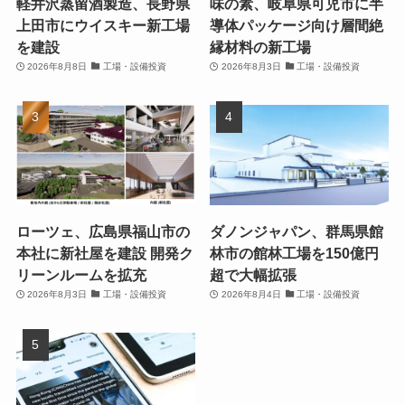
軽井沢蒸留酒製造、長野県
味の素、岐阜県可児市に半
上田市にウイスキー新工場
導体パッケージ向け層間絶
を建設
縁材料の新工場
2026年8月8日
工場・設備投資
2026年8月3日
工場・設備投資
ローツェ、広島県福山市の
ダノンジャパン、群馬県館
本社に新社屋を建設 開発ク
林市の館林工場を150億円
リーンルームを拡充
超で大幅拡張
2026年8月3日
工場・設備投資
2026年8月4日
工場・設備投資