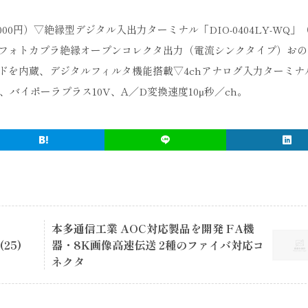
00円）▽絶縁型デジタル入出力ターミナル「DIO-0404LY-WQ」（3
フォトカプラ絶縁オープンコレクタ出力（電流シンクタイプ）おの
を内蔵、デジタルフィルタ機能搭載▽4chアナログ入力ターミナル
4ch、バイポーラプラス10V、A／D変換速度10μ秒／ch。
本多通信工業 AOC対応製品を開発 FA機
25)
器・8K画像高速伝送 2種のファイバ対応コ
ネクタ