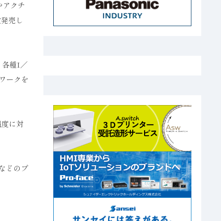
やアクチ
次発売し
各種I／
ワークを
温度に対
＋などのプ