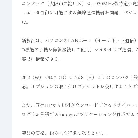
コンテック（大阪市西淀川区）は、920MHz帯特定小
ュエータ制御を可能にする無線通信機器を開発、パソコン
た。
新製品は、パソコンのLANポート（イーサネット通信）
O機能の子機を無線接続して使用。マルチホップ通信、
容易に構築できる。
25.2（W）×94.7（D）×124.8（H）ミリのコン
応。オプションの取り付けブラケットを使用することで
また、同社HPから無料ダウンロードできるドライバソフトウエ
ログラム言語でWindowsアプリケーションを作成する
製品の価格、他の主な特徴は次のとおり。