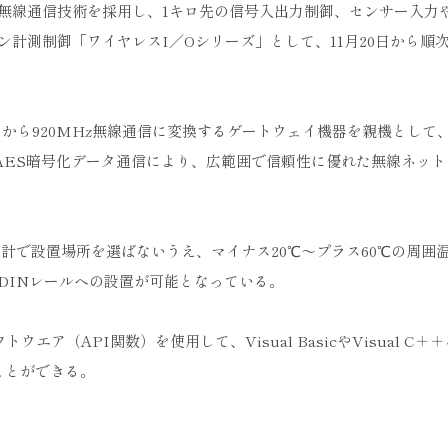
電無線通信技術を採用し、1キロ先の信号入出力制御、センサー入力
計測制御「ワイヤレスI／Oシリーズ」として、11月20日から順
から920MHz無線通信に変換するゲートウェイ機器を親機として、
AES暗号化データ通信により、広範囲で信頼性に優れた無線ネット
パクト設計で設置場所を選ばないうえ、マイナス20℃～プラス60℃の周囲
DINレールへの設置が可能となっている。
ア（API関数）を使用して、Visual BasicやVisual C＋
ことができる。