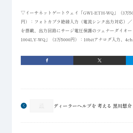
▽イーサネットゲートウェイ「GW1-ETH-WQ」（3万50
円）：フォトカプラ絶縁入力（電流シンク出力対応）／
を搭載、出力回路にサージ電圧保護のツェナーダイオード
1004LY-WQ」（3万5000円）：10bitアナログ入力、
ディーラーヘルプを 考える 黒川想介 (