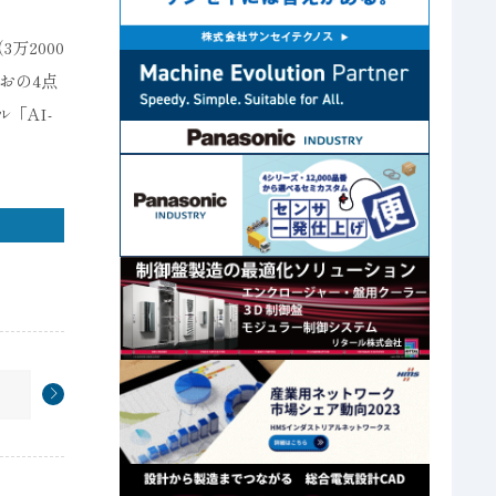
万2000
おの4点
「AI-