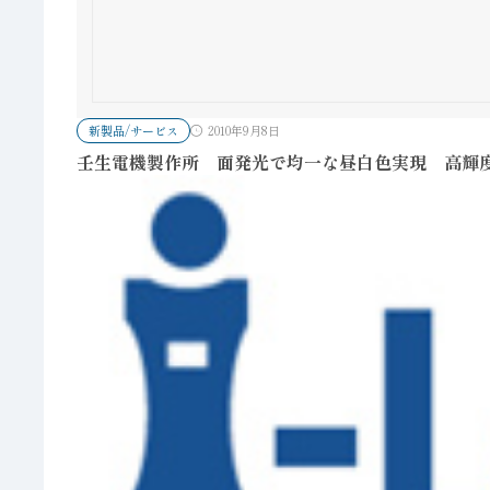
新製品/サービス
2010年9月8日
壬生電機製作所 面発光で均一な昼白色実現 高輝度