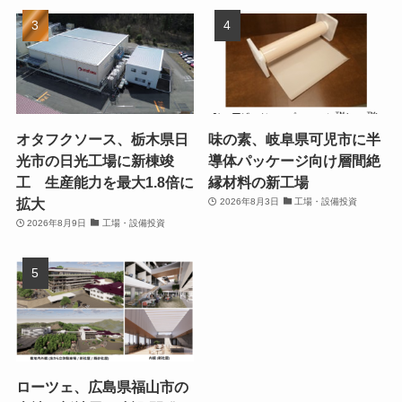
オタフクソース、栃木県日
味の素、岐阜県可児市に半
光市の日光工場に新棟竣
導体パッケージ向け層間絶
工 生産能力を最大1.8倍に
縁材料の新工場
拡大
2026年8月3日
工場・設備投資
2026年8月9日
工場・設備投資
ローツェ、広島県福山市の