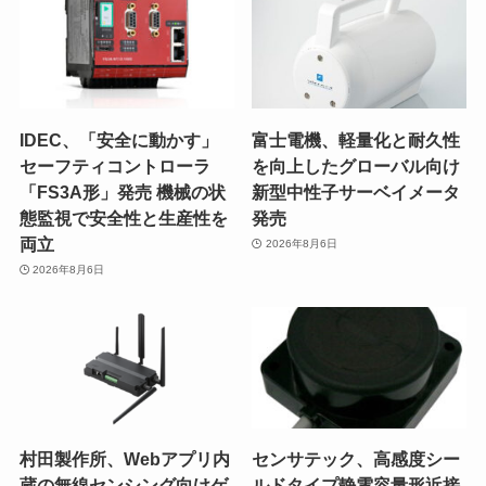
IDEC、「安全に動かす」
富士電機、軽量化と耐久性
セーフティコントローラ
を向上したグローバル向け
「FS3A形」発売 機械の状
新型中性子サーベイメータ
態監視で安全性と生産性を
発売
両立
2026年8月6日
2026年8月6日
村田製作所、Webアプリ内
センサテック、高感度シー
蔵の無線センシング向けゲ
ルドタイプ静電容量形近接