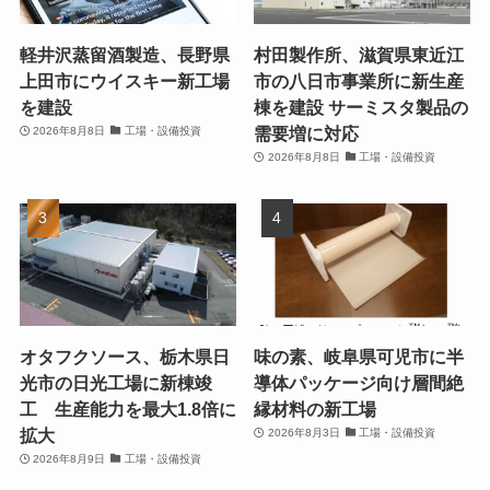
軽井沢蒸留酒製造、長野県
村田製作所、滋賀県東近江
上田市にウイスキー新工場
市の八日市事業所に新生産
を建設
棟を建設 サーミスタ製品の
需要増に対応
2026年8月8日
工場・設備投資
2026年8月8日
工場・設備投資
オタフクソース、栃木県日
味の素、岐阜県可児市に半
光市の日光工場に新棟竣
導体パッケージ向け層間絶
工 生産能力を最大1.8倍に
縁材料の新工場
拡大
2026年8月3日
工場・設備投資
2026年8月9日
工場・設備投資