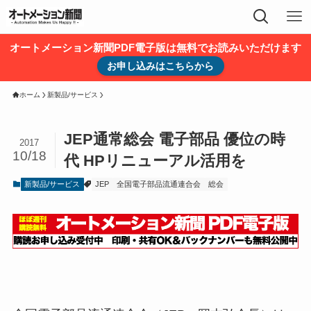
オートメーション新聞PDF電子版は無料でお読みいただけます
お申し込みはこちらから
ホーム
新製品/サービス
JEP通常総会 電子部品 優位の時
2017
10/18
代 HPリニューアル活用を
新製品/サービス
JEP
全国電子部品流通連合会
総会