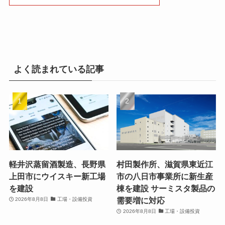
よく読まれている記事
軽井沢蒸留酒製造、長野県
村田製作所、滋賀県東近江
上田市にウイスキー新工場
市の八日市事業所に新生産
を建設
棟を建設 サーミスタ製品の
需要増に対応
2026年8月8日
工場・設備投資
2026年8月8日
工場・設備投資