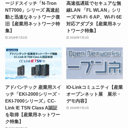
ージドスイッチ「N-Tron
高速低遅延でセキュアな無
NT7000」シリーズ 高速起
線LAN 「FL WLAN」シリ
動と迅速なネットワーク復
ーズ Wi-Fi ６AP、Wi-Fi 6E
旧【産業用ネットワーク特
対応アダプタ【産業用ネッ
集】
トワーク特集】
2026年7月2日
2026年7月1日
アドバンテック 産業用スイ
IO-Linkコミュニティ【産業
ッチ「EKI-2000シリーズ・
オープンネット展 展示・
EKI-7000シリーズ」CC-
デモ内容】
Link IE TSN Class A認証
2026年7月1日
を取得【産業用ネットワー
ク特集】