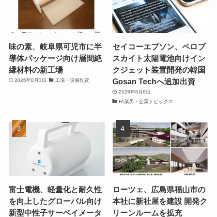
味の素、岐阜県可児市に半
セイコーエプソン、ペロブ
導体パッケージ向け層間絶
スカイト太陽電池向けイン
縁材料の新工場
クジェット装置開発の韓国
Gosan Techへ追加出資
2026年8月3日
工場・設備投資
2026年8月6日
FA業界・企業トピックス
富士電機、軽量化と耐久性
ローツェ、広島県福山市の
を向上したグローバル向け
本社に新社屋を建設 開発ク
新型中性子サーベイメータ
リーンルームを拡充