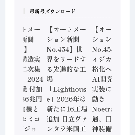
最新号ダウンロード
【オートメー
【オートメー
【オートメー
ション新聞
ション新聞
ション新聞
No.455】
No.454】世
No.453】フ
「経済構造実
界をリードす
ィジカルAI本
態調査二次集
る先進的な工
格化へ 国産
計結果」2024
場
AI開発や社会
年製造業 付加
「Lighthous
実装に活発な
価値額86兆円
e」2026年は
動き
/ 三菱電機と
新たに16工場
Noetra、富士
ソニーセミコ
追加 日立ヴァ
通、日立 / 兵
ン AIビジョ
ンタラ米国工
神装備 ×