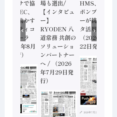
ンセンサで協
場も選出/
HMS、老舗
業 / IDEC、
【インタビュ
ポンプメーカ
安全に動かす
ー】
ーが挑むデー
セーフティコ
RYODEN 八
タ活用 など
ントローラ
道常務 共創の
（2026年7月
（2026年8月
ソリューショ
22日発行）
5日発行）
ンパートナー
へ / （2026
年7月29日発
行）
2026年7月21日