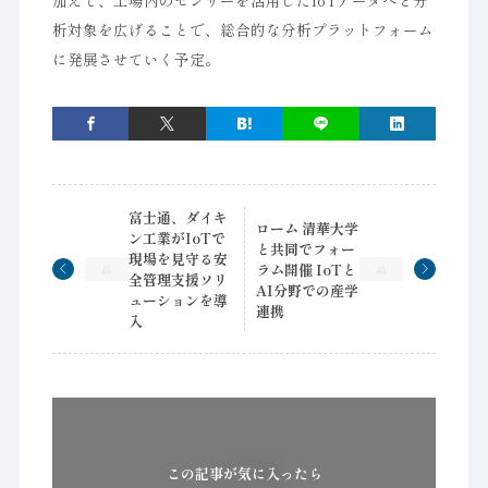
加えて、工場内のセンサーを活用したIoTデータへと分
析対象を広げることで、総合的な分析プラットフォーム
に発展させていく予定。
富士通、ダイキ
ローム 清華大学
ン工業がIoTで
と共同でフォー
現場を見守る安
ラム開催 IoTと
全管理支援ソリ
AI分野での産学
ューションを導
連携
入
この記事が気に入ったら