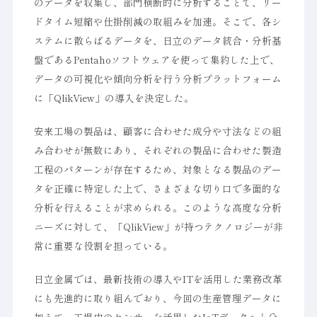
のデータを収集し、部門横断的に分析することで、リー
ドタイム短縮や仕掛削減の取組みを加速。そこで、各シ
ステムに散らばるデータを、日立のデータ統合・分析基
盤であるPentahoソフトウェアを使って集約した上で、
データの可視化や傾向分析を行う分析プラットフォーム
に「QlikView」の導入を決定した。
安来工場の製品は、顧客に合わせた成分や寸法などの組
み合わせが無数にあり、それぞれの製品に合わせた製造
工程のパターンが存在するため、対象となる製品のデー
タを正確に特定した上で、さまざまな切り口で多面的な
分析を行えることが求められる。このような高度な分析
ニーズに対して、「QlikView」が持つテクノロジーが非
常に重要な役割を担っている。
日立金属では、最新技術の導入やITを活用した業務改革
にも先進的に取り組んでおり、今回の生産管理データに