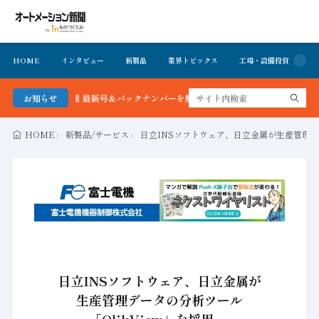
HOME
インタビュー
新製品
業界トピックス
工場・設備投資
イ
ーション新聞 最新号＆バックナンバーを無料で公開中 詳細はこちら
お知らせ
HOME
新製品/サービス
日立INSソフトウェア、日立金属が生産管理デ
日立INSソフトウェア、日立金属が
生産管理データの分析ツール