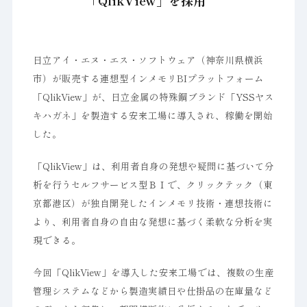
「QlikView」を採用
日立アイ・エヌ・エス・ソフトウェア（神奈川県横浜
市）が販売する連想型インメモリBIプラットフォーム
「QlikView」が、日立金属の特殊鋼ブランド「YSSヤス
キハガネ」を製造する安来工場に導入され、稼働を開始
した。
「QlikView」は、利用者自身の発想や疑問に基づいて分
析を行うセルフサービス型ＢＩで、クリックテック（東
京都港区）が独自開発したインメモリ技術・連想技術に
より、利用者自身の自由な発想に基づく柔軟な分析を実
現できる。
今回「QlikView」を導入した安来工場では、複数の生産
管理システムなどから製造実績日や仕掛品の在庫量など