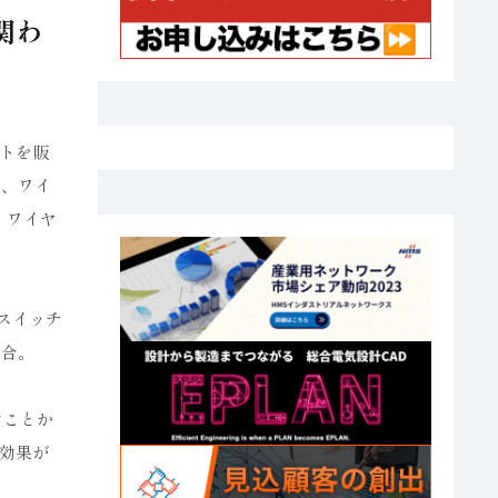
関わ
トを販
ち、ワイ
、ワイヤ
スイッチ
適合。
なことか
効果が