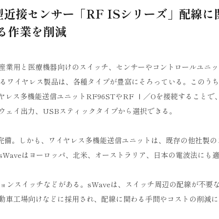
近接センサー「RF ISシリーズ」配線に
る作業を削減
産業用と医療機器向けのスイッチ、センサーやコントロールユニッ
いるワイヤレス製品は、各種タイプが豊富にそろっている。このう
ヤレス多機能送信ユニットRF96STやRF Ⅰ／Oを接続することで
ウェイ出力、USBスティックタイプから選択できる。
0が完備。しかも、ワイヤレス多機能送信ユニットは、既存の他社製の
Waveはヨーロッパ、北米、オーストラリア、日本の電波法にも
ションスイッチなどがある。sWaveは、スイッチ周辺の配線が不要
動車工場向けなどに採用され、配線に関わる手間やコストの削減に