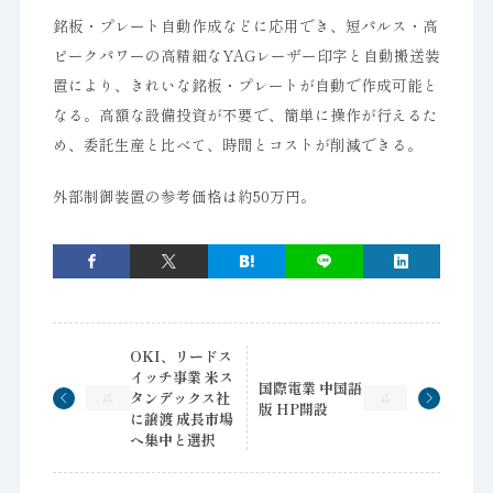
銘板・プレート自動作成などに応用でき、短パルス・高
ピークパワーの高精細なYAGレーザー印字と自動搬送装
置により、きれいな銘板・プレートが自動で作成可能と
なる。高額な設備投資が不要で、簡単に操作が行えるた
め、委託生産と比べて、時間とコストが削減できる。
外部制御装置の参考価格は約50万円。
OKI、リードス
イッチ事業 米ス
国際電業 中国語
タンデックス社
版 HP開設
に譲渡 成長市場
へ集中と選択