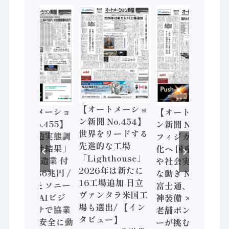
【オートメーショ
【オートメーショ
【オートメーショ
ン新聞 No.454】
ン新聞 No.455】
ン新聞 No.453】
世界をリードする
「経済構造実態調
フィジカルAI本格
先進的な工場
査二次集計結果」
化へ 国産AI開発
「Lighthouse」
2024年製造業 付
や社会実装に活発
2026年は新たに
加価値額86兆円 /
な動き Noetra、
16工場追加 日立
三菱電機とソニー
富士通、日立 / 兵
ヴァンタラ米国工
セミコン AIビジ
神装備 × HMS、
場も選出/ 【イン
ョンセンサで協業
老舗ポンプメーカ
タビュー】
/ IDEC、安全に動
ーが挑むデータ活