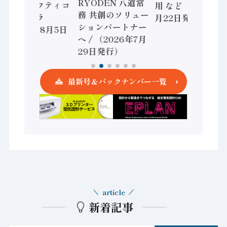
RYODEN 八道常
かすセーフティコ
用 など（2026年7
務 共創のソリュー
ントローラ
月22日発行）
ションパートナー
（2026年8月5日
へ / （2026年7月
発行）
29日発行）
最新号＆バックナンバー一覧
article
新着記事