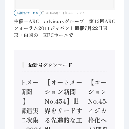
新製品/サービス
2011年6月29日
#
シーメンス
主催＝ARC advisoryグループ「第13回ARC
フォーラム2011ジャパン」開催7月22日東
京・両国の」KFCホールで
最新号ダウンロード
【オートメー
【オートメー
【オートメー
ション新聞
ション新聞
ション新聞
No.455】
No.454】世
No.453】フ
「経済構造実
界をリードす
ィジカルAI本
態調査二次集
る先進的な工
格化へ 国産