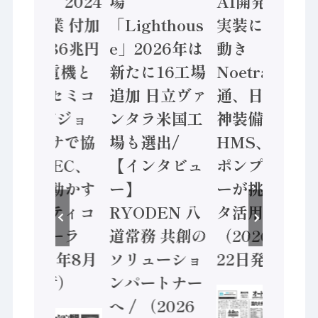
計結果」2024
場
AI開発や社会
年製造業 付加
「Lighthous
実装に活発な
価値額86兆円
e」2026年は
動き
/ 三菱電機と
新たに16工場
Noetra、富士
ソニーセミコ
追加 日立ヴァ
通、日立 / 兵
ン AIビジョ
ンタラ米国工
神装備 ×
ンセンサで協
場も選出/
HMS、老舗
業 / IDEC、
【インタビュ
ポンプメーカ
安全に動かす
ー】
ーが挑むデー
セーフティコ
RYODEN 八
タ活用 など
ントローラ
道常務 共創の
（2026年7月
（2026年8月
ソリューショ
22日発行）
5日発行）
ンパートナー
へ / （2026